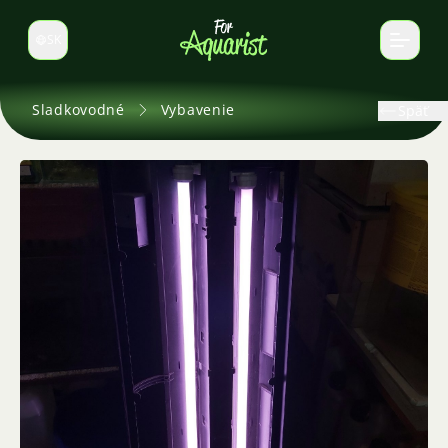
SK
Prepnúť jazyk
Sladkovodné
Vybavenie
Späť