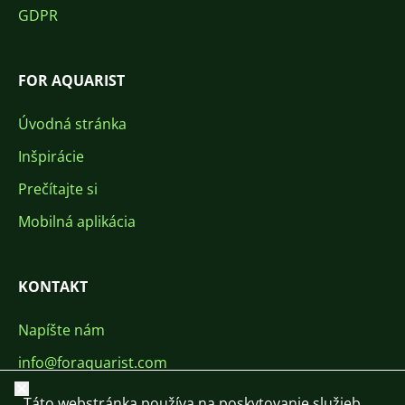
GDPR
FOR AQUARIST
Úvodná stránka
Inšpirácie
Prečítajte si
Mobilná aplikácia
KONTAKT
Napíšte nám
info@foraquarist.com
Zavrieť
+420 603 449 602
Táto webstránka používa na poskytovanie služieb,