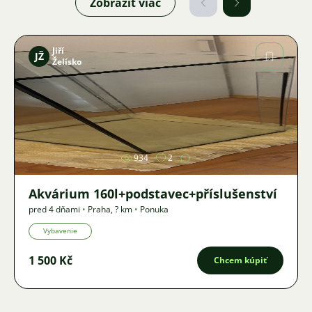
Zobraziť viac
Jiří
JŽ
Želísko
Obrázok
934
2
Akvárium 160l+podstavec+příslušenství
pred 4 dňami
•
Praha
,
? km
•
Ponuka
Vybavenie
1 500 Kč
Chcem kúpiť