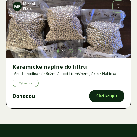
Michal
MF
Fiala
Obrázek
78
Keramické náplně do filtru
před 15 hodinami
•
Rožmitál pod Třemšínem
,
? km
•
Nabídka
Vybavení
Dohodou
Chci koupit