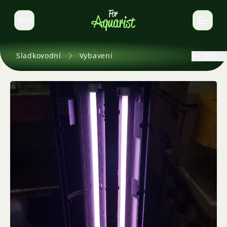
CS
Select language
Sladkovodní
Vybavení
Zpět