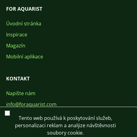
FOR AQUARIST
Úvodní stránka
Inspirace
Magazín
Mobilní aplikace
KONTAKT
Napište nám
info@foraquarist.com
Zavřít
+420 603 449 602
Tento web používá k poskytování služeb,
personalizaci reklam a analýze návštěvnosti
soubory cookie.