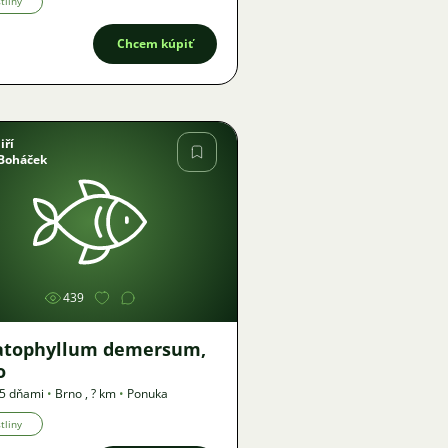
tliny
Chcem kúpiť
Jiří
Boháček
Obrázok
439
atophyllum demersum,
o
25 dňami
•
Brno
,
? km
•
Ponuka
tliny