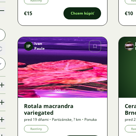
Rastliny
Ras
€15
€10
Chcem kúpiť
Ivan
IP
Paule
Obrázok
409
Rotala macrandra
Cer
variegated
Brn
pred 19 dňami
•
Partizánske
,
? km
•
Ponuka
pred 
Rastliny
Ras