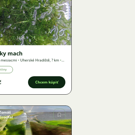
Obrázok
1626
1
sky mach
3 mesiacmi
•
Uherské Hradiště
,
? km
•
a
tliny
č
Chcem kúpiť
Tomáš
Grochal