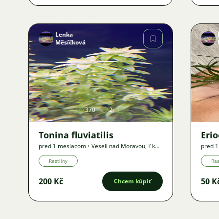
Lenka
Měsíčková
Obrázok
370
2
Tonina fluviatilis
Eri
pred 1 mesiacom
•
Veselí nad Moravou
,
? km
pred 
•
Ponuka
•
Ponu
Rastliny
Ras
200 Kč
50 K
Chcem kúpiť