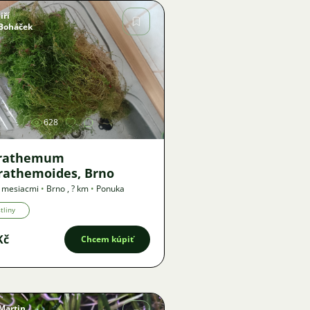
Jiří
Boháček
Obrázok
628
rathemum
rathemoides, Brno
2 mesiacmi
•
Brno
,
? km
•
Ponuka
tliny
Kč
Chcem kúpiť
Martin