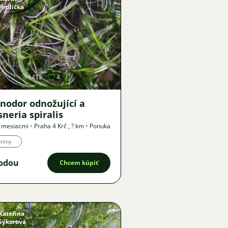
Hrdlička
Obrázok
1412
4
inodor odnožující a
sneria spiralis
2 mesiacmi
•
Praha 4 Krč
,
? km
•
Ponuka
tliny
odou
Chcem kúpiť
Kateřina
Sýkorová