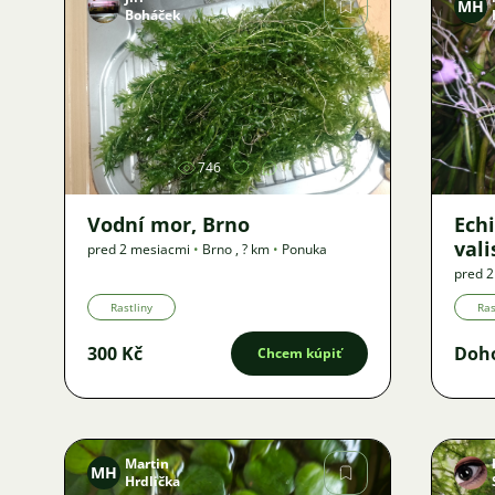
MH
Boháček
Obrázok
746
Vodní mor, Brno
Ech
vali
pred 2 mesiacmi
•
Brno
,
? km
•
Ponuka
pred 
Rastliny
Ras
300 Kč
Doh
Chcem kúpiť
Martin
MH
Hrdlička