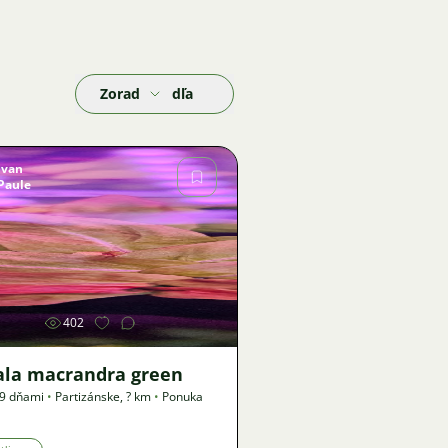
Zoradiť podľa
Ivan
Paule
Obrázok
402
ala macrandra green
19 dňami
•
Partizánske
,
? km
•
Ponuka