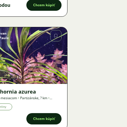
odou
Chcem kúpiť
Ivan
Paule
Obrázok
377
2
hhornia azurea
1 mesiacom
•
Partizánske
,
? km
•
a
tliny
Chcem kúpiť