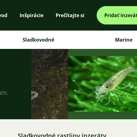
vod
Inšpirácie
Prečítajte si
Pridať inzerá
Sladkovodné
Marine
ium.
Sladkovodné rastliny inzeráty