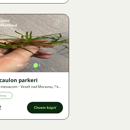
Lenka
Měsíčková
Obrázok
480
1
ocaulon parkeri
1 mesiacom
•
Veselí nad Moravou
,
? km
ka
tliny
č
Chcem kúpiť