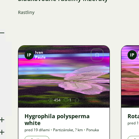
Rastliny
Ivan
IP
IP
Paule
Obrázok
454
1
Hygrophila polysperma
Rot
white
pred 
pred 19 dňami
•
Partizánske
,
? km
•
Ponuka