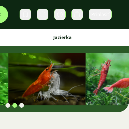
t
Prihlásiť
Súkromné správy
Košík
Jazierka