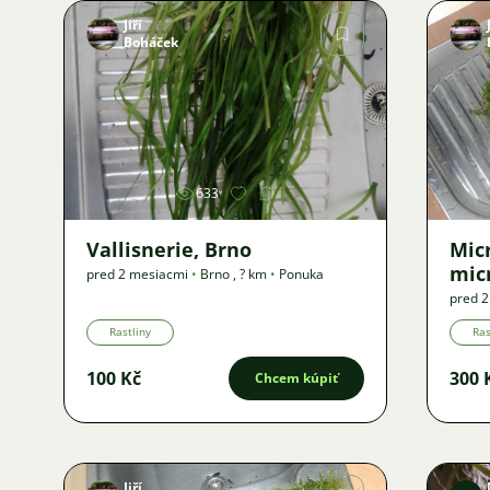
Jiří
Boháček
Obrázok
633
Vallisnerie, Brno
Mic
mic
pred 2 mesiacmi
•
Brno
,
? km
•
Ponuka
pred 
Rastliny
Ras
100 Kč
300 
Chcem kúpiť
Jiří