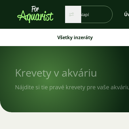
Vyhľadávanie...
Ú
Hľadať
Hľadať
Všetky inzeráty
Krevety v akváriu
Nájdite si tie pravé krevety pre vaše akvár