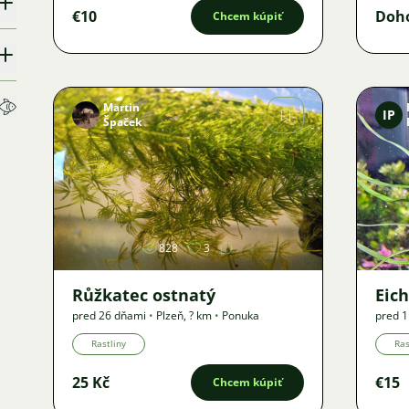
€10
Doh
Chcem kúpiť
Martin
IP
Špaček
Obrázok
828
3
Růžkatec ostnatý
Eic
pred 26 dňami
•
Plzeň
,
? km
•
Ponuka
pred 
Ponuk
Rastliny
Ras
25 Kč
€15
Chcem kúpiť