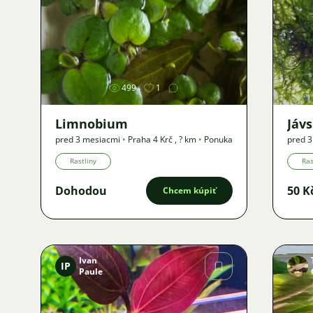
Obrázok
499
1
Limnobium
Jáv
pred 3 mesiacmi
•
Praha 4 Krč
,
? km
•
Ponuka
pred 
Ponuk
Rastliny
Ras
Dohodou
50 K
Chcem kúpiť
Ivan
IP
Paule