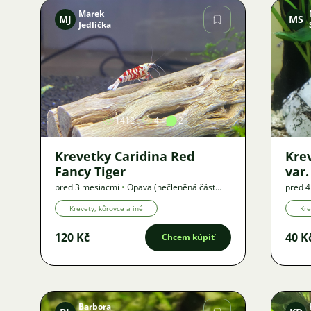
Marek
MJ
MS
Jedlička
Obrázok
1412
4
2
Krevetky Caridina Red
Krev
Fancy Tiger
var.
pred 3 mesiacmi
•
Opava (nečleněná část
pred 
města)
,
? km
•
Ponuka
km
•
P
Krevety, kôrovce a iné
Kre
120 Kč
40 K
Chcem kúpiť
Barbora