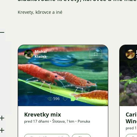
Krevety, kôrovce a iné
Michal
Klacek
Obrázok
596
2
Krevetky mix
Car
Win
pred 17 dňami
•
Šlotava
,
? km
•
Ponuka
pred 