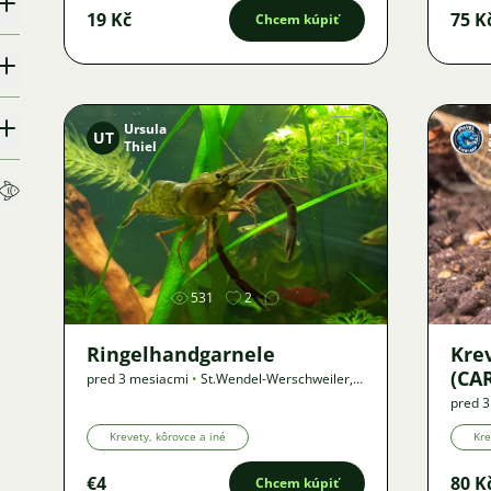
19 Kč
75 K
Chcem kúpiť
Ursula
UT
Thiel
Obrázok
531
2
Ringelhandgarnele
Kre
(CA
pred 3 mesiacmi
•
St.Wendel-Werschweiler
,
?
km
•
Ponuka
pred 
Krevety, kôrovce a iné
Kre
€4
80 K
Chcem kúpiť