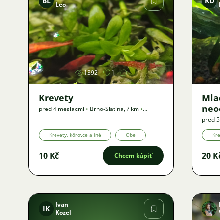
BL
KD
Leo
Obrázok
1392
1
Krevety
Mla
neoc
pred 4 mesiacmi
•
Brno-Slatina
,
? km
•
Ponuka
pred 
Krevety, kôrovce a iné
Obe
Kre
10 Kč
20 K
Chcem kúpiť
Ivan
IK
Kozel