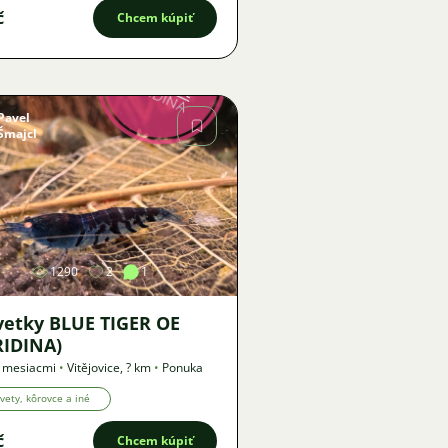
č
Chcem kúpiť
Pavel
Šmajcl
Obrázok
1290
2
1
vetky BLUE TIGER OE
RIDINA)
3 mesiacmi
•
Vitějovice
,
? km
•
Ponuka
vety, kôrovce a iné
č
Chcem kúpiť