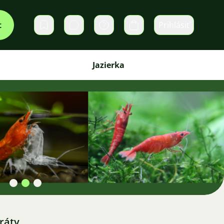
t
Prihlásiť
Súkromné správy
Košík
Jazierka
ráty