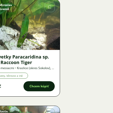
Miroslav
Svatoš
Obrázok
1516
etky Paracaridina sp.
 Raccoon Tiger
4 mesiacmi
•
Kraslice (okres Sokolov)
,
?
onuka
vety, kôrovce a iné
č
Chcem kúpiť
Kevin