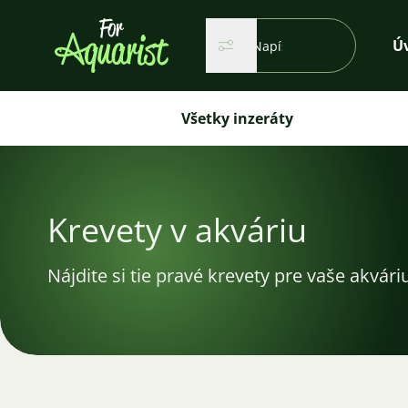
Vyhľadávanie...
Ú
Hľadať
Hľadať
Všetky inzeráty
Krevety v akváriu
Nájdite si tie pravé krevety pre vaše akvár