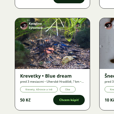
Kateřina
Sýkorová
Obrázok
1098
2
Krevetky • Blue dream
Šne
pred 3 mesiacmi
•
Uherské Hradiště
,
? km
•
pred 
Ponuka
Ponuk
Krevety, kôrovce a iné
Obe
Kre
50 Kč
10 K
Chcem kúpiť