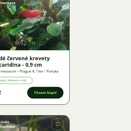
Dorekens
Obrázok
5573
12
dé červené krevety
aridina - 0,9 cm
5 mesiacmi
•
Prague 4
,
? km
•
Ponuka
vety, kôrovce a iné
č
Chcem kúpiť
Linda
Vlachova