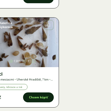
Kateřina
Sýkorová
Obrázok
1385
1
ci
3 mesiacmi
•
Uherské Hradiště
,
? km
•
a
vety, kôrovce a iné
č
Chcem kúpiť