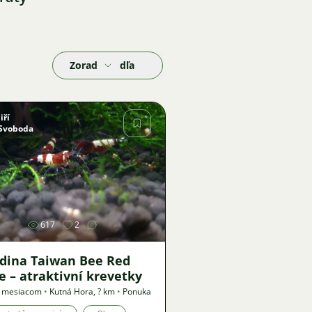
Zoradiť podľa
Jiří
Svoboda
Obrázok
617
2
idina Taiwan Bee Red
e – atraktivní krevetky
1 mesiacom
•
Kutná Hora
,
? km
•
Ponuka