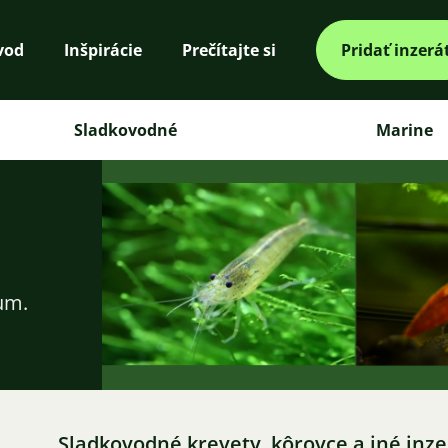
vod
Inšpirácie
Prečítajte si
Pridať inzerá
Sladkovodné
Marine
ium.
Sladkovodné krevety, kôrovce a iné inze