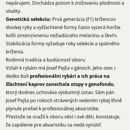
nepárujem. Dochádza potom k znižovaniu plodnosti a
vitality.
Genetickú selekciu:
Prvá generácia (F1) krížencov
divokej ryby a vyšľachtené formy často vyzerá horšie
kvôli zintenzívneniu nežiadúceho melanínu a škvŕn.
Stabilizácia formy vyžaduje roky selekcie a spätného
kríženia.
Rodinná tradícia a budúcnosť oboru
Vzťah k rybám má Josef Pejša v génoch. Jeho otec i
dedko boli
profesionálni rybári a ich práca na
šľachtení kaprov zanechala stopy v genofondu
,
ktorý dodnes uchováva výskumný ústav. Sám pán
Josef Pejša po rokoch strávených vedením rybej líhně
plynule prešiel k profesionálnej akvaristike.
Přestože se snažil k oboru vést i své děti, konstatuje,
že zapálenie pre akvaristiku sa nedá vynútiť.