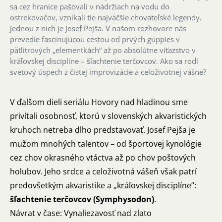
sa cez hranice pašovali v nádržiach na vodu do
ostrekovačov, vznikali tie najväčšie chovateľské legendy.
Jednou z nich je Josef Pejša. V našom rozhovore nás
prevedie fascinujúcou cestou od prvých guppies v
päťlitrových „elementkách“ až po absolútne víťazstvo v
kráľovskej disciplíne – šľachtenie terčovcov. Ako sa rodí
svetový úspech z čistej improvizácie a celoživotnej vášne?
V ďalšom dieli seriálu Hovory nad hladinou sme
privítali osobnosť, ktorú v slovenských akvaristických
kruhoch netreba dlho predstavovať. Josef Pejša je
mužom mnohých talentov – od športovej kynológie
cez chov okrasného vtáctva až po chov poštových
holubov. Jeho srdce a celoživotná vášeň však patrí
predovšetkým akvaristike a „kráľovskej disciplíne“:
šľachtenie terčovcov (Symphysodon)
.
Návrat v čase: Vynaliezavosť nad zlato