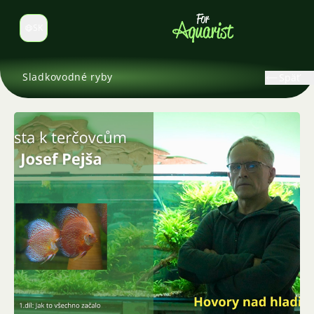
SK
Prepnúť jazyk
Sladkovodné ryby
Späť