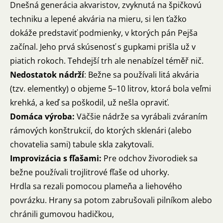
Dnešná generácia akvaristov, zvyknutá na špičkovú
techniku a lepené akvária na mieru, si len ťažko
dokáže predstaviť podmienky, v ktorých pán Pejša
začínal. Jeho prvá skúsenosť s gupkami prišla už v
piatich rokoch. Tehdejší trh ale nenabízel téměř nič.
Nedostatok nádrží
: Bežne sa používali litá akvária
(tzv. elementky) o objeme 5–10 litrov, ktorá bola veľmi
krehká, a keď sa poškodil, už nešla opraviť.
Domáca výroba:
Väčšie nádrže sa vyrábali zváraním
rámových konštrukcií, do ktorých sklenári (alebo
chovatelia sami) tabule skla zakytovali.
Improvizácia s fľašami:
Pre odchov živorodiek sa
bežne používali trojlitrové fľaše od uhorky.
Hrdla sa rezali pomocou plameňa a liehového
povrázku. Hrany sa potom zabrušovali pilníkom alebo
chránili gumovou hadičkou,