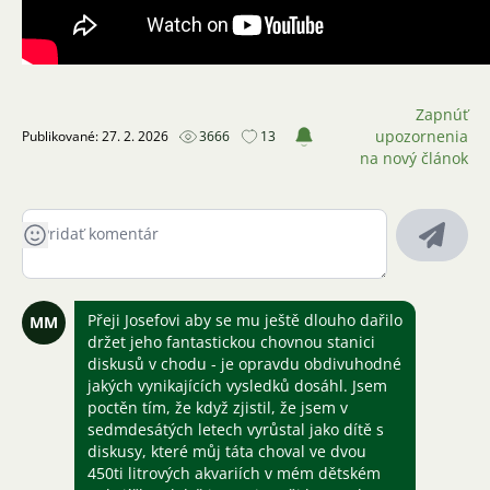
Zapnúť
upozornenia
Publikované: 27. 2. 2026
3666
13
na nový článok
Přeji Josefovi aby se mu ještě dlouho dařilo
MM
držet jeho fantastickou chovnou stanici
diskusů v chodu - je opravdu obdivuhodné
jakých vynikajících vysledků dosáhl. Jsem
poctěn tím, že když zjistil, že jsem v
sedmdesátých letech vyrůstal jako dítě s
diskusy, které můj táta choval ve dvou
450ti litrových akvariích v mém dětském