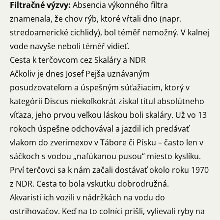
Filtračné výzvy:
Absencia výkonného filtra
znamenala, že chov rýb, ktoré vŕtali dno (napr.
stredoamerické cichlidy), bol téměř nemožný. V kalnej
vode navyše neboli téměř vidieť.
Cesta k terčovcom cez Skaláry a NDR
Ačkoliv je dnes Josef Pejša uznávaným
posudzovateľom a úspešným súťažiacim, ktorý v
kategórii Discus niekoľkokrát získal titul absolútneho
víťaza, jeho prvou veľkou láskou boli skaláry. Už vo 13
rokoch úspešne odchovával a jazdil ich predávať
vlakom do zverimexov v Tábore či Písku – často len v
sáčkoch s vodou „nafúkanou pusou“ miesto kyslíku.
Prví terčovci sa k nám začali dostávať okolo roku 1970
z NDR. Cesta to bola vskutku dobrodružná.
Akvaristi ich vozili v nádržkách na vodu do
ostrihovačov. Keď na to colníci prišli, vylievali ryby na