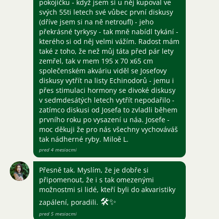
pokojíčku - když jsem si u něj kupoval ve
svých 55ti letech své vůbec první diskusy
(dříve jsem si na ně netroufl) - jeho
překrásné tyrkysy - tak mně nabídl tykání -
kterého si od něj velmi vážím. Radost mám
také z toho, že než můj táta před pár lety
zemřel, tak v mem 195 x 70 x65 cm
společenském akváriu viděl se Josefovy
diskusy vytřít na listy Echinodorů - jemu i
přes stimulaci hormony se divoké diskusy
v sedmdesátých letech vytřít nepodařilo -
zatímco diskusi od Josefa to zvladli během
prvního roku po vysazení u náa. Josefe -
moc děkuji že pro nás všechny vychováváš
tak nádherné ryby. Miloě L.
pred 4 mesiacmi
Přesně tak. Myslím, že je dobře si
připomenout, že i s tak omezenými
možnostmi si lidé, kteří byli do akvaristiky
🛠
✨
zapálení, poradili.
pred 5 mesiacmi