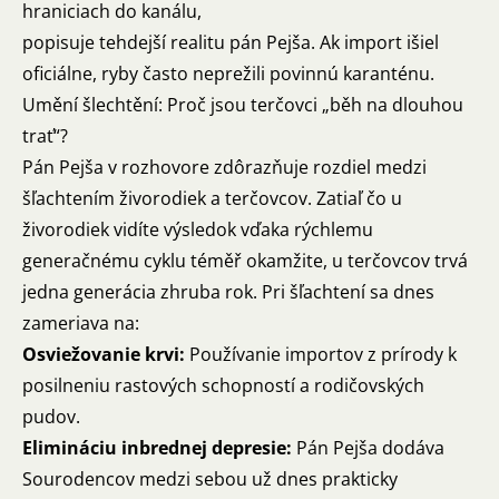
hraniciach do kanálu,
popisuje tehdejší realitu pán Pejša. Ak import išiel
oficiálne, ryby často neprežili povinnú karanténu.
Umění šlechtění: Proč jsou terčovci „běh na dlouhou
trať“?
Pán Pejša v rozhovore zdôrazňuje rozdiel medzi
šľachtením živorodiek a terčovcov. Zatiaľ čo u
živorodiek vidíte výsledok vďaka rýchlemu
generačnému cyklu téměř okamžite, u terčovcov trvá
jedna generácia zhruba rok. Pri šľachtení sa dnes
zameriava na:
Osviežovanie krvi:
Používanie importov z prírody k
posilneniu rastových schopností a rodičovských
pudov.
Elimináciu inbrednej depresie:
Pán Pejša dodáva
Sourodencov medzi sebou už dnes prakticky