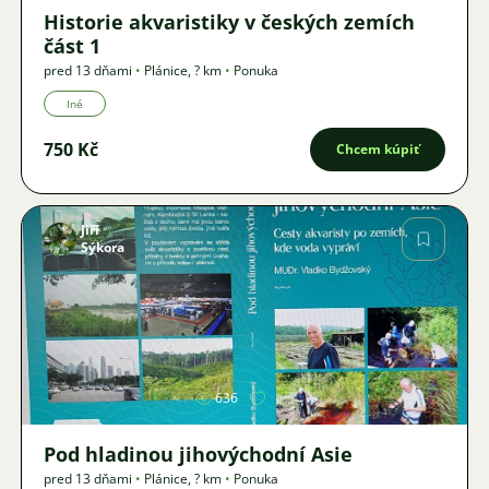
Historie akvaristiky v českých zemích
část 1
pred 13 dňami
•
Plánice
,
? km
•
Ponuka
Iné
750 Kč
Chcem kúpiť
Jiří
Sýkora
Obrázok
636
Pod hladinou jihovýchodní Asie
pred 13 dňami
•
Plánice
,
? km
•
Ponuka