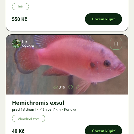
Iné
550 Kč
Chcem kúpiť
Jiří
Sýkora
Obrázok
319
Hemichromis exsul
pred 13 dňami
•
Plánice
,
? km
•
Ponuka
Akváriové ryby
40 Kč
Chcem kúpiť