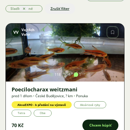
Sladkovodné
Zrušiť filter
Odstrániť
Vojtěch
VV
Voltr
Obrázok
118
1
1
Poecilocharax weitzmani
pred 1 dňom
•
České Budějovice
,
? km
•
Ponuka
AkvaEXPO - k předání na výstavě
Akváriové ryby
Tetra
Obe
70 Kč
Chcem kúpiť