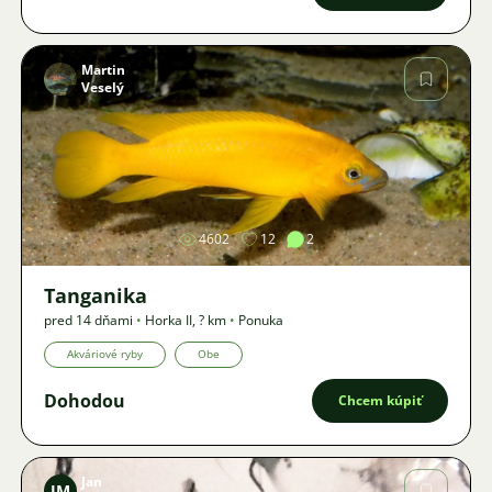
Martin
Veselý
Obrázok
4602
12
2
Tanganika
pred 14 dňami
•
Horka II
,
? km
•
Ponuka
Akváriové ryby
Obe
Dohodou
Chcem kúpiť
Jan
JM