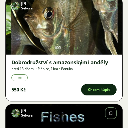
Jiří
Sýkora
Obrázok
605
1
Dobrodružství s amazonskými anděly
pred 13 dňami
•
Plánice
,
? km
•
Ponuka
Iné
550 Kč
Chcem kúpiť
Jiří
Sýkora