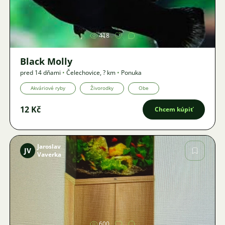
Obrázok
418
Black Molly
pred 14 dňami
•
Čelechovice
,
? km
•
Ponuka
Akváriové ryby
Živorodky
Obe
12 Kč
Chcem kúpiť
Jaroslav
JV
Vaverka
Obrázok
600