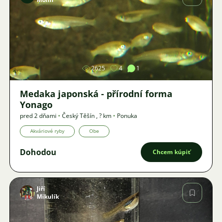
Obrázok
2625
4
1
Medaka japonská - přírodní forma
Yonago
pred 2 dňami
•
Český Těšín
,
? km
•
Ponuka
Akváriové ryby
Obe
Dohodou
Chcem kúpiť
Jiří
Mikulík