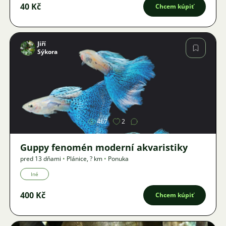
40 Kč
Chcem kúpiť
Jiří
Sýkora
Obrázok
467
2
Guppy fenomén moderní akvaristiky
pred 13 dňami
•
Plánice
,
? km
•
Ponuka
Iné
400 Kč
Chcem kúpiť