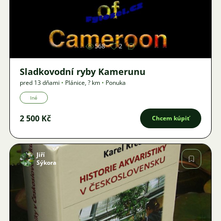
Obrázok
568
2
Sladkovodní ryby Kamerunu
pred 13 dňami
•
Plánice
,
? km
•
Ponuka
Iné
2 500 Kč
Chcem kúpiť
Jiří
Sýkora
Obrázok