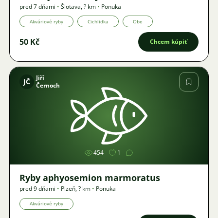
pred 7 dňami
•
Šlotava
,
? km
•
Ponuka
Akváriové ryby
Cichlidka
Obe
50 Kč
Chcem kúpiť
Jiří
JČ
Černoch
Obrázok
454
1
Ryby aphyosemion marmoratus
pred 9 dňami
•
Plzeň
,
? km
•
Ponuka
Akváriové ryby