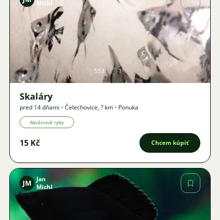
Michl
Obrázok
553
1
Skaláry
pred 14 dňami
•
Čelechovice
,
? km
•
Ponuka
Akváriové ryby
15 Kč
Chcem kúpiť
Jan
JM
Michl