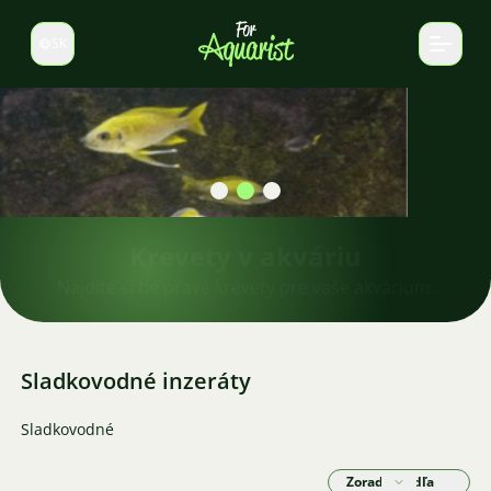
SK
Prepnúť jazyk
Krevety v akváriu
Nájdite si tie pravé krevety pre vaše akvárium.
Sladkovodné inzeráty
Sladkovodné
Zoradiť podľa