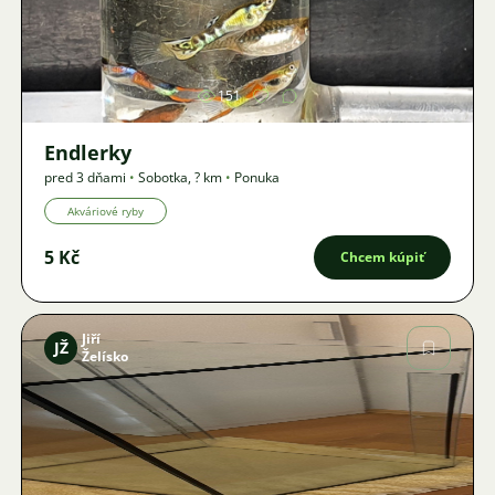
Obrázok
151
Endlerky
pred 3 dňami
•
Sobotka
,
? km
•
Ponuka
Akváriové ryby
5 Kč
Chcem kúpiť
Jiří
JŽ
Želísko
Obrázok