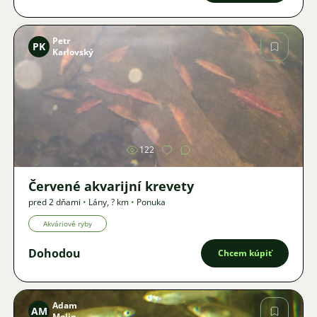
Petr
PK
Karlovský
Obrázok
122
Červené akvarijní krevety
pred 2 dňami
•
Lány
,
? km
•
Ponuka
Akváriové ryby
Dohodou
Chcem kúpiť
Adam
AM
Molin