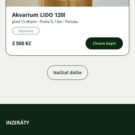
Akvarium LIDO 120l
pred 15 dňami
•
Praha 5
,
? km
•
Ponuka
Vybavenie
3 500 Kč
Chcem kúpiť
Načítať ďalšie
INZERÁTY