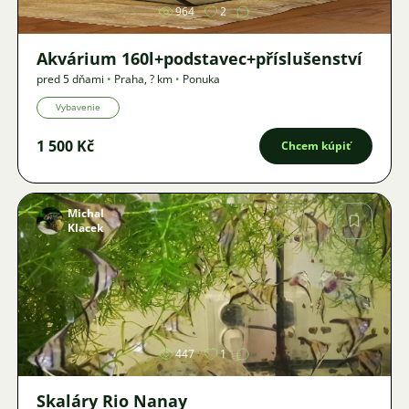
964
2
Akvárium 160l+podstavec+příslušenství
pred 5 dňami
•
Praha
,
? km
•
Ponuka
Vybavenie
1 500 Kč
Chcem kúpiť
Michal
Klacek
Obrázok
447
1
Skaláry Rio Nanay