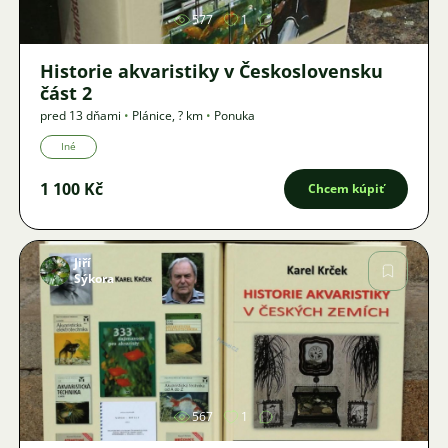
577
1
Historie akvaristiky v Československu
část 2
pred 13 dňami
•
Plánice
,
? km
•
Ponuka
Iné
1 100 Kč
Chcem kúpiť
Jiří
Sýkora
Obrázok
567
1