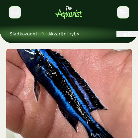
CS
Select language
Sladkovodní
Akvarijní ryby
Zpět