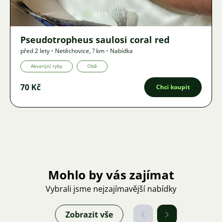
2919
3
Pseudotropheus saulosi coral red
před 2 lety
•
Netěchovice
,
? km
•
Nabídka
Akvarijní ryby
Obě
70 Kč
Chci koupit
Mohlo by vás zajímat
Vybrali jsme nejzajímavější nabídky
Zobrazit vše