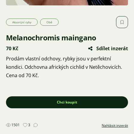
Akvarijní ryby
Obě
Melanochromis maingano
70 Kč
Sdílet inzerát
Prodám vlastní odchovy, rybky jsou v perfektní
kondici. Odchovna afrických cichlid v Netěchovicích.
Cena od 70 Kč.
Chci koupit
1501
3
Nahlásit inzerát