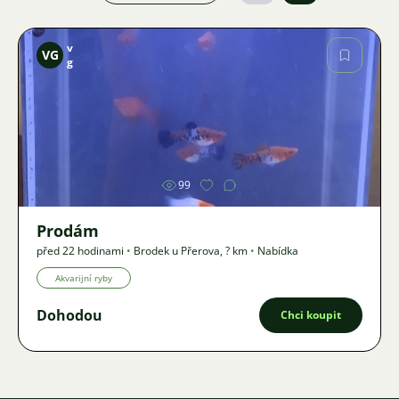
v
VG
g
Obrázek
99
Prodám
před 22 hodinami
•
Brodek u Přerova
,
? km
•
Nabídka
Akvarijní ryby
Dohodou
Chci koupit