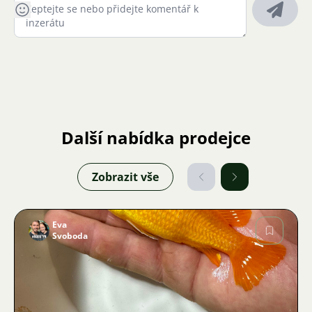
Další nabídka prodejce
Zobrazit vše
Eva
Svoboda
Obrázek