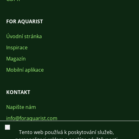
FOR AQUARIST
Úvodní stránka
Inspirace
Magazín
Mobilní aplikace
KONTAKT
Napište nám
info@foraquarist.com
Zavřít
+420 603 449 602
Tento web používá k poskytování služeb,