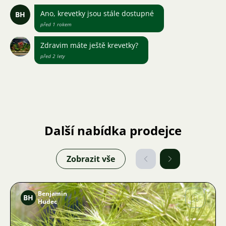
Ano, krevetky jsou stále dostupné
BH
před 1 rokem
Zdravim máte ještě krevetky?
před 2 lety
Další nabídka prodejce
Zobrazit vše
Benjamin
BH
Hudec