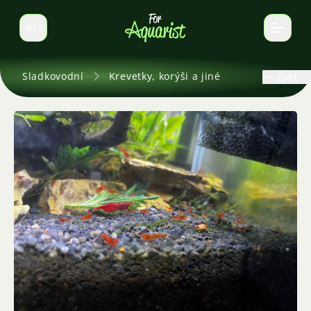
CS
Select language
Sladkovodní
Krevetky, korýši a jiné
Zpět