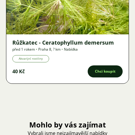
Obrázek
1136
1
Růžkatec - Ceratophyllum demersum
před 1 rokem
•
Praha 8
,
? km
•
Nabídka
Akvarijní rostliny
40 Kč
Chci koupit
Mohlo by vás zajímat
Vybrali jsme nejzajímavější nabídky