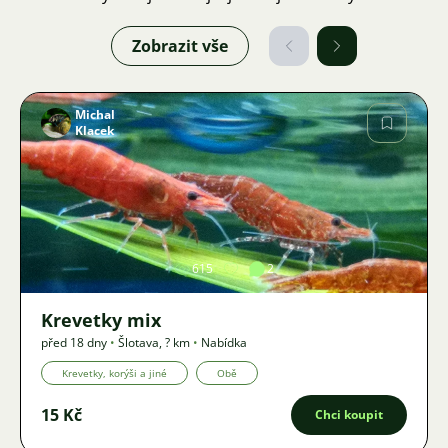
Zobrazit vše
Michal
Klacek
Obrázek
615
2
Krevetky mix
před 18 dny
•
Šlotava
,
? km
•
Nabídka
Krevetky, korýši a jiné
Obě
15 Kč
Chci koupit