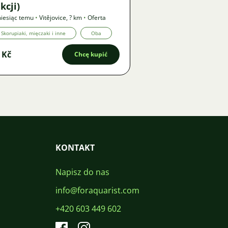
kcji)
iesiąc temu
•
Vitějovice
,
? km
•
Oferta
Skorupiaki, mięczaki i inne
Oba
 Kč
Chcę kupić
KONTAKT
Napisz do nas
info@foraquarist.com
+420 603 449 602