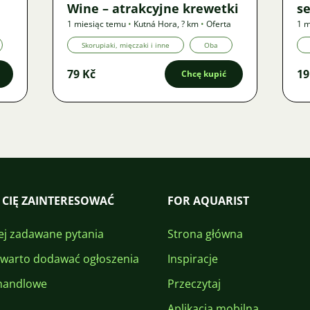
Wine – atrakcyjne krewetki
se
1 miesiąc temu
•
Kutná Hora
,
? km
•
Oferta
1 m
Skorupiaki, mięczaki i inne
Oba
79 Kč
19
Chcę kupić
 CIĘ ZAINTERESOWAĆ
FOR AQUARIST
ej zadawane pytania
Strona główna
 warto dodawać ogłoszenia
Inspiracje
handlowe
Przeczytaj
Aplikacja mobilna