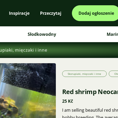
Inspiracje
Przeczytaj
Dodaj ogłoszenie
Słodkowodny
Mari
upiaki, mięczaki i inne
Skorupiaki, mięczaki i inne
Ob
Red shrimp Neocar
25 Kč
I am selling beautiful red s
hobby breeding. The average