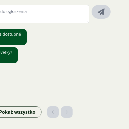
le dostupné
evetky?
Pokaż wszystko