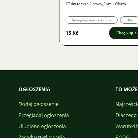
17 dni temu
•
Šlotava
,
? km
•
Oferta
Skorupiaki, mięczaki i inne
Oba
15 Kč
Chcę kupić
OGŁOSZENIA
TO MOŻE
Dodaj ogłoszenie
Najczęści
Przeglądaj ogłoszenia
Dlaczego
Ulubione ogłoszenia
Warunki 
Zasady użytkowania
RODO