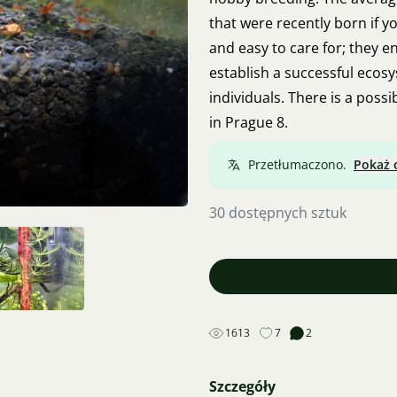
that were recently born if y
and easy to care for; they e
establish a successful ecosys
individuals. There is a possi
in Prague 8.
Przetłumaczono.
Pokaż 
30 dostępnych sztuk
1613
7
2
Szczegóły