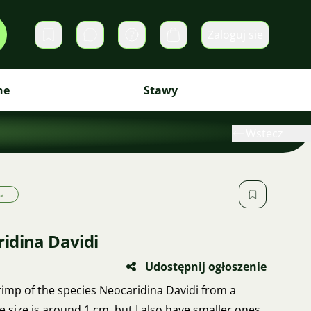
Zaloguj sie
Prywatne wiadomości
Koszyk
ne
Stawy
Wstecz
a
idina Davidi
Udostępnij ogłoszenie
hrimp of the species Neocaridina Davidi from a
 size is around 1 cm, but I also have smaller ones