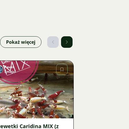
Pokaż więcej
Pavel
Šmajcl
Zdjęcie
994
ewetki Caridina MIX (z