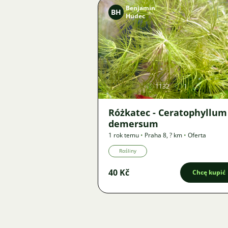
Benjamin
BH
Hudec
Zdjęcie
1132
1
Różkatec - Ceratophyllum
demersum
1 rok temu
•
Praha 8
,
? km
•
Oferta
Rośliny
40 Kč
Chcę kupić