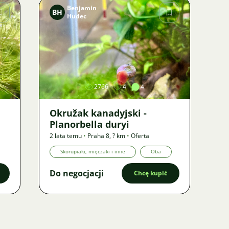
Benjamin
BH
Hudec
Zdjęcie
2766
4
4
Okružak kanadyjski -
Planorbella duryi
2 lata temu
•
Praha 8
,
? km
•
Oferta
Skorupiaki, mięczaki i inne
Oba
Do negocjacji
Chcę kupić