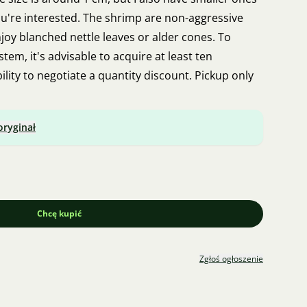
ou're interested. The shrimp are non-aggressive
njoy blanched nettle leaves or alder cones. To
tem, it's advisable to acquire at least ten
bility to negotiate a quantity discount. Pickup only
oryginał
Chcę kupić
Zgłoś ogłoszenie