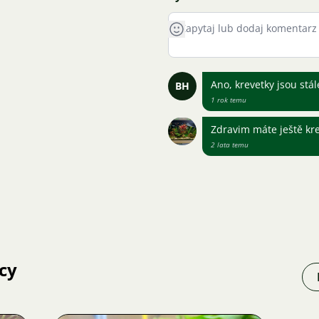
Ano, krevetky jsou stá
BH
1 rok temu
Zdravim máte ještě kr
2 lata temu
cy