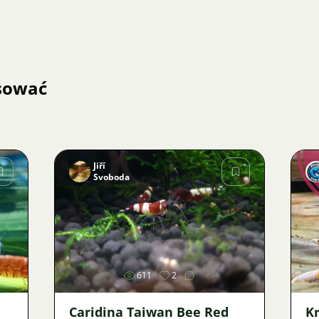
esować
Jiří
Svoboda
Zdjęcie
611
2
Caridina Taiwan Bee Red
Kr