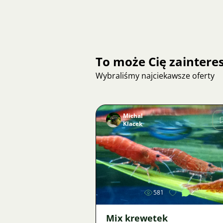
To może Cię zainter
Wybraliśmy najciekawsze oferty
Michal
Klacek
Zdjęcie
581
2
Mix krewetek