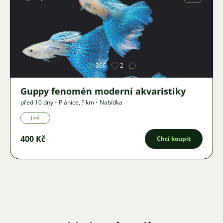
Obrázek
366
2
Guppy fenomén moderní akvaristiky
před 10 dny
•
Plánice
,
? km
•
Nabídka
Jiné
400 Kč
Chci koupit