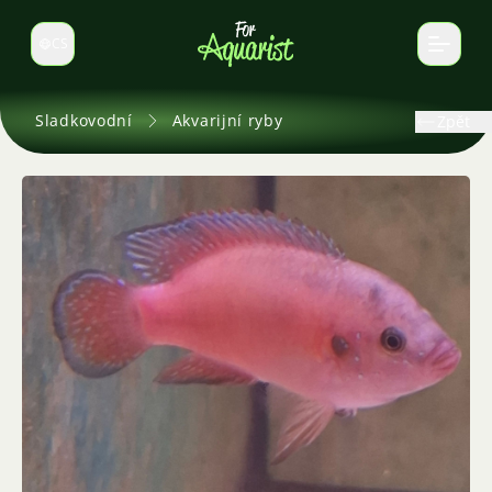
CS
Select language
Sladkovodní
Akvarijní ryby
Zpět