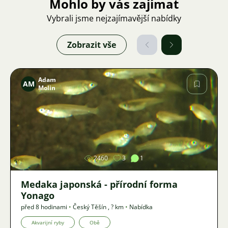
Mohlo by vás zajímat
Vybrali jsme nejzajímavější nabídky
Zobrazit vše
Adam
AM
Molin
Obrázek
2460
3
1
Medaka japonská - přírodní forma
Yonago
před 8 hodinami
•
Český Těšín
,
? km
•
Nabídka
Akvarijní ryby
Obě