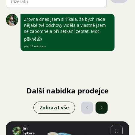
Zrovna dnes jsem si říkala, že bych ráda
nějaké tvé odchovy viděla a vlastně jsem
se zapomněla při setkání zeptat. Moc
👍
pěkné
před 1 měsícem
Další nabídka prodejce
Zobrazit vše
Jiří
Sýkora