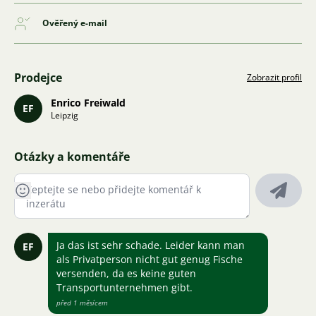
Ověřený e-mail
Prodejce
Zobrazit profil
Enrico Freiwald
EF
Leipzig
Otázky a komentáře
Ja das ist sehr schade. Leider kann man
EF
als Privatperson nicht gut genug Fische
versenden, da es keine guten
Transportunternehmen gibt.
před 1 měsícem