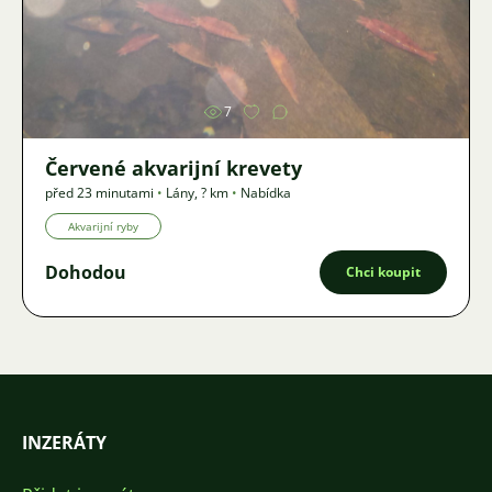
Obrázek
7
Červené akvarijní krevety
před 23 minutami
•
Lány
,
? km
•
Nabídka
Akvarijní ryby
Dohodou
Chci koupit
INZERÁTY