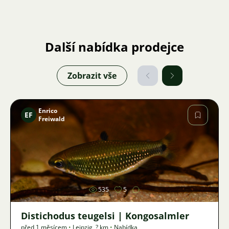
Další nabídka prodejce
Zobrazit vše
Enrico
EF
Freiwald
Obrázek
535
5
Distichodus teugelsi | Kongosalmler
před 1 měsícem
•
Leipzig
,
? km
•
Nabídka