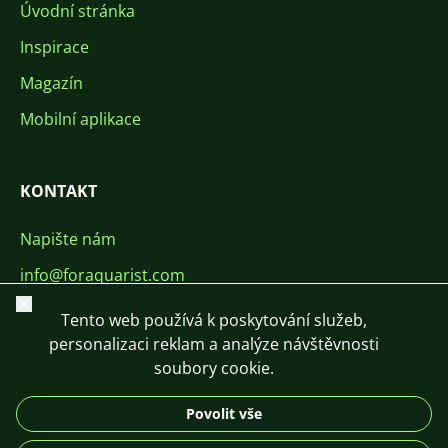
Úvodní stránka
Inspirace
Magazín
Mobilní aplikace
KONTAKT
Napište nám
info@foraquarist.com
Zavřít
+420 603 449 602
Tento web používá k poskytování služeb,
personalizaci reklam a analýze návštěvnosti
soubory cookie.
Povolit vše