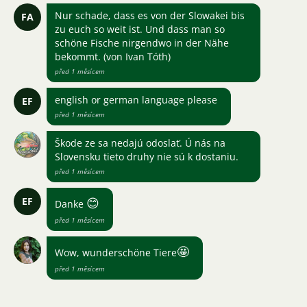
Nur schade, dass es von der Slowakei bis
FA
zu euch so weit ist. Und dass man so
schöne Fische nirgendwo in der Nähe
bekommt. (von Ivan Tóth)
před 1 měsícem
english or german language please
EF
před 1 měsícem
Škode ze sa nedajú odoslať. Ú nás na
Slovensku tieto druhy nie sú k dostaniu.
před 1 měsícem
EF
😊
Danke
před 1 měsícem
🤩
Wow, wunderschöne Tiere
před 1 měsícem