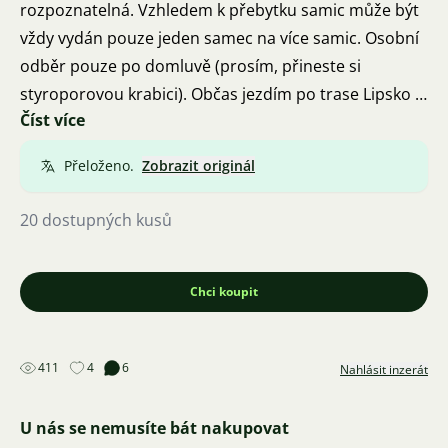
rozpoznatelná. Vzhledem k přebytku samic může být
vždy vydán pouze jeden samec na více samic. Osobní
odběr pouze po domluvě (prosím, přineste si
styroporovou krabici). Občas jezdím po trase Lipsko -
Číst více
Berlín (A9) a mohu zde v případě potřeby přivézt ryby.
Vrácení a záruka logicky nejsou možné. Fotografie
Přeloženo.
Zobrazit originál
podléhají autorskému právu a právu na ochranu
duševního vlastnictví, reprodukce budou oznámeny!
20 dostupných kusů
Chci koupit
411
4
6
Nahlásit inzerát
U nás se nemusíte bát nakupovat