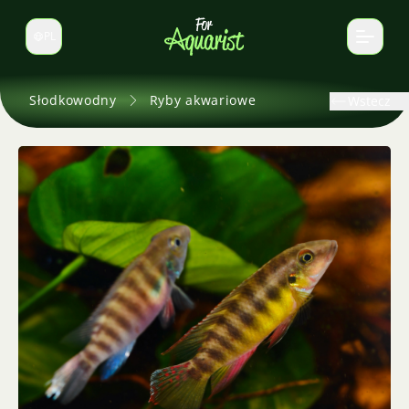
PL
Zmień język
Słodkowodny
Ryby akwariowe
Wstecz