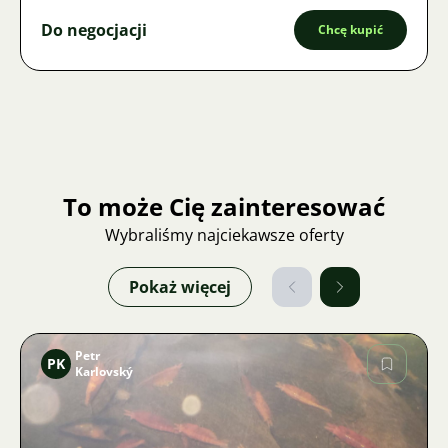
Do negocjacji
Chcę kupić
To może Cię zainteresować
Wybraliśmy najciekawsze oferty
Pokaż więcej
Petr
PK
Karlovský
Zdjęcie