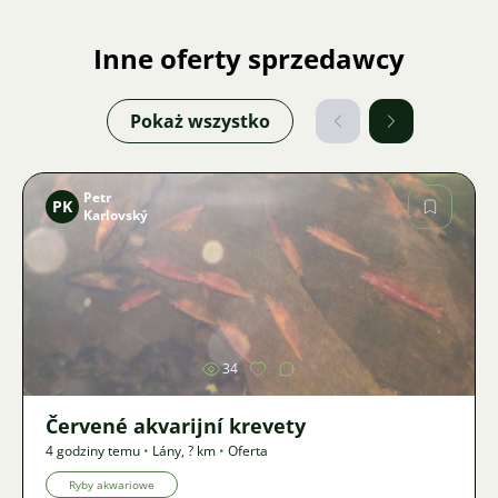
Inne oferty sprzedawcy
Pokaż wszystko
Petr
PK
Karlovský
Zdjęcie
34
Červené akvarijní krevety
4 godziny temu
•
Lány
,
? km
•
Oferta
Ryby akwariowe