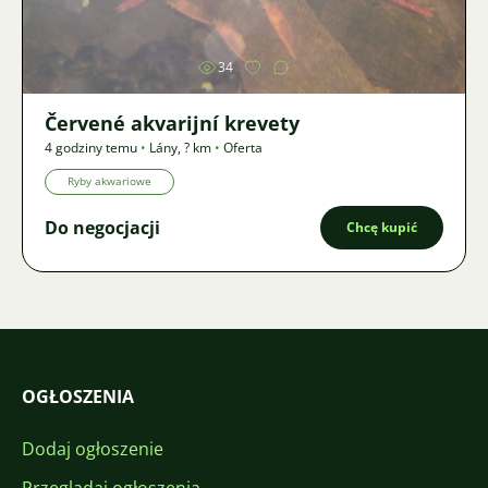
34
Červené akvarijní krevety
4 godziny temu
•
Lány
,
? km
•
Oferta
Ryby akwariowe
Do negocjacji
Chcę kupić
OGŁOSZENIA
Dodaj ogłoszenie