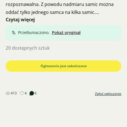
rozpoznawalna. Z powodu nadmiaru samic można
oddać tylko jednego samca na kilka samic.
Czytaj więcej
Tylko odbiór po wcześniejszym umówieniu (proszę
przynieść pudełko styropianowe).
Przetłumaczono.
Pokaż oryginał
Czasami podróżuję trasą Lipsk - Berlin (A9) i mogę w
razie potrzeby przywieźć ryby.
20 dostępnych sztuk
Nie ma możliwości zwrotu ani gwarancji.
Zdjęcia podlegają prawu autorskiemu i prawu
Ogłoszenie jest zakończone
własności intelektualnej, a ich reprodukcja będzie
zgłaszana!
413
4
6
Zgłoś ogłoszenie