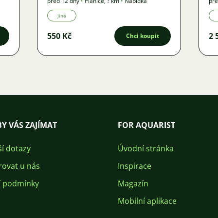
před 12 dny
•
Plánice
,
? km
•
Nabídka
pře
Jiné
550 Kč
2 
Chci koupit
Y VÁS ZAJÍMAT
FOR AQUARIST
ší dotazy
Úvodní stránka
rovat u nás
Inspirace
 podmínky
Magazín
Mobilní aplikace