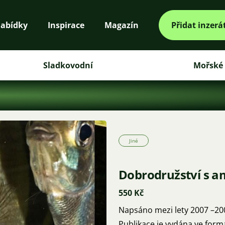
abídky
Inspirace
Magazín
Přidat inzerá
Sladkovodní
Mořské
Jiné
Dobrodružství s 
550 Kč
Napsáno mezi lety 2007 –20
Publikace je vydána ve for