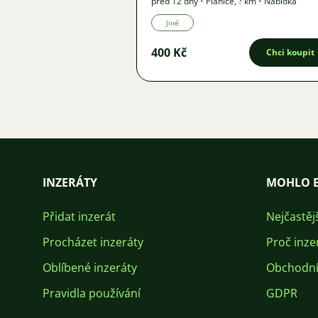
před 12 dny
•
Plánice
,
? km
•
Nabídka
Jiné
400 Kč
Chci koupit
INZERÁTY
MOHLO B
Přidat inzerát
Nejčastěj
Procházet inzeráty
Proč inze
Oblíbené inzeráty
Obchodní
Pravidla používání
GDPR