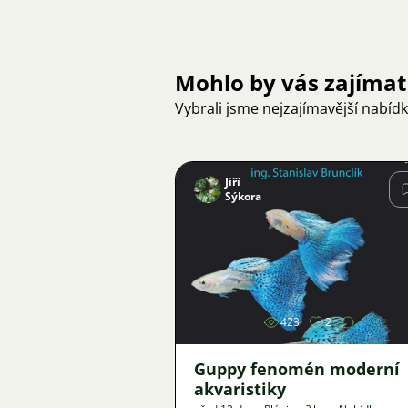
Mohlo by vás zajímat
Vybrali jsme nejzajímavější nabíd
Jiří
Sýkora
Obrázek
423
2
Guppy fenomén moderní
akvaristiky