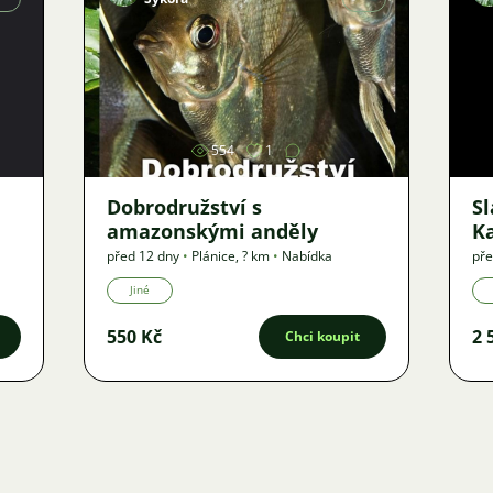
Obrázek
554
1
Dobrodružství s
S
amazonskými anděly
K
před 12 dny
•
Plánice
,
? km
•
Nabídka
pře
Jiné
550 Kč
2 
Chci koupit