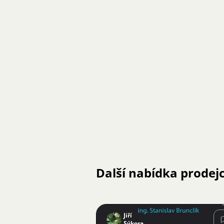
Další nabídka prodej
Jiří
Sýkora