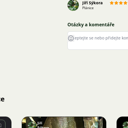
Jiří Sýkora
Plánice
Otázky a komentáře
ce
Jiří
Sýkora