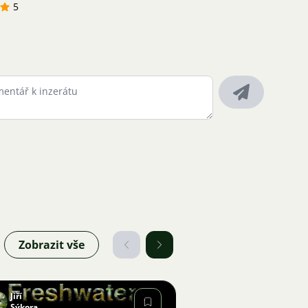
5
Zobrazit vše
Jiří
Sýkora