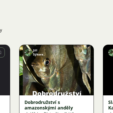
ky
Jiří
Sýkora
Obrázek
554
1
Dobrodružství s
S
amazonskými anděly
K