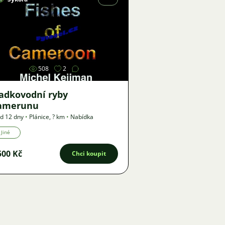
Obrázek
508
2
ladkovodní ryby
amerunu
d 12 dny
•
Plánice
,
? km
•
Nabídka
Jiné
500 Kč
Chci koupit