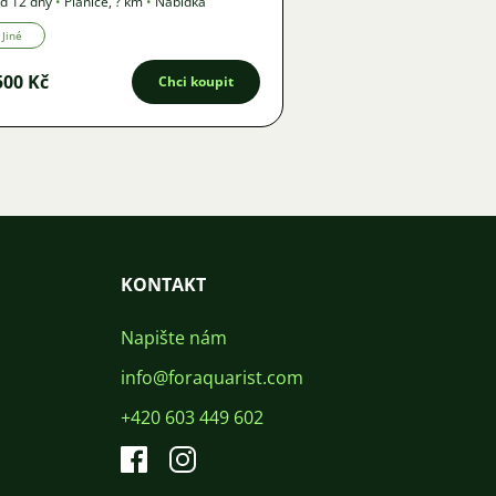
d 12 dny
•
Plánice
,
? km
•
Nabídka
Jiné
500 Kč
Chci koupit
KONTAKT
Napište nám
info@foraquarist.com
+420 603 449 602