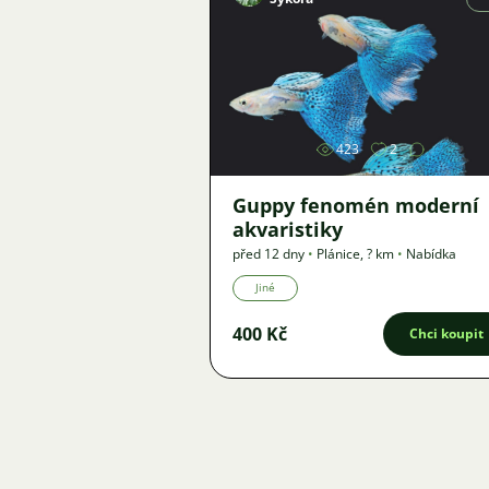
Obrázek
423
2
Guppy fenomén moderní
akvaristiky
před 12 dny
•
Plánice
,
? km
•
Nabídka
Jiné
400 Kč
Chci koupit