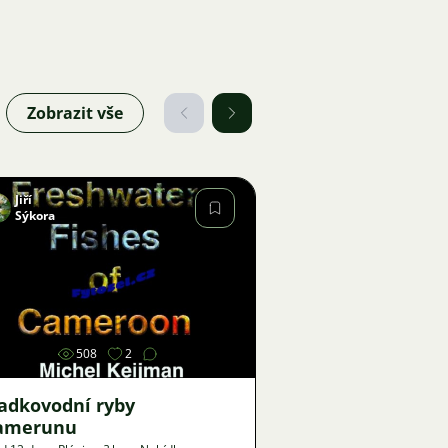
Zobrazit vše
Jiří
Sýkora
Obrázek
508
2
ladkovodní ryby
amerunu