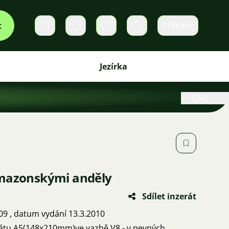
t
Přihlásit
Soukromé zprávy
Košík
Jezírka
Zpět
amazonskými anděly
Sdílet inzerát
09 , datum vydání 13.3.2010
mátu A5(148x210mm)ve vazbě V8 - v pevných ,