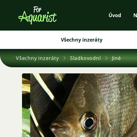
Úvod
N
Všechny inzeráty
Všechny inzeráty
Sladkovodní
Jiné