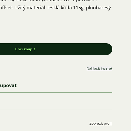
ffset. Užitý materiál: lesklá křída 115g, plnobarevý
Chci koupit
Nahlásit inzerát
kupovat
Zobrazit profil