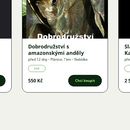
Obrázek
555
1
Dobrodružství s
S
amazonskými anděly
K
před 12 dny
•
Plánice
,
? km
•
Nabídka
pře
Jiné
550 Kč
2 
Chci koupit