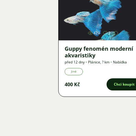
Obrázek
423
2
Guppy fenomén moderní
akvaristiky
před 12 dny
•
Plánice
,
? km
•
Nabídka
Jiné
400 Kč
Chci koupit