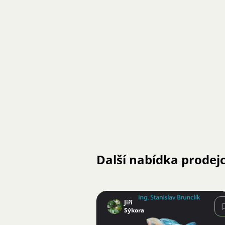
Další nabídka prodej
Jiří
Sýkora