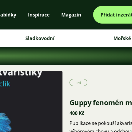
abídky
Inspirace
Magazín
Přidat inzerá
Sladkovodní
Mořské
Jiné
Guppy fenomén mo
400 Kč
Publikace se pokouší akvarist
výběrovém chovu a odchovu r