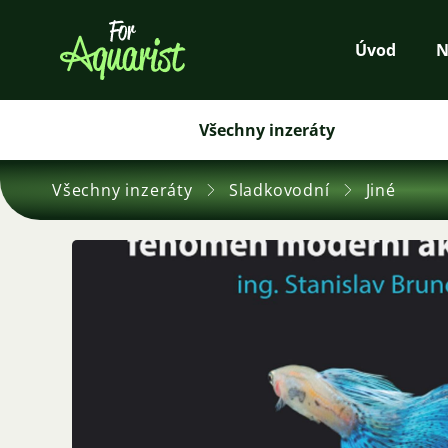
Úvod
N
Všechny inzeráty
Všechny inzeráty
Sladkovodní
Jiné