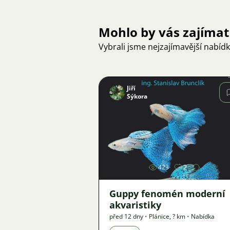
Mohlo by vás zajímat
Vybrali jsme nejzajímavější nabíd
Jiří
Sýkora
Obrázek
423
2
Guppy fenomén moderní
akvaristiky
před 12 dny
•
Plánice
,
? km
•
Nabídka