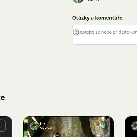
Otázky a komentáře
ce
Jiří
Sýkora