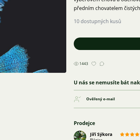
předním chovatelem čistých 
10 dostupných kusů
1443
U nás se nemusíte bát na
Ověřený e-mail
Prodejce
Jiří Sýkora
Plánice