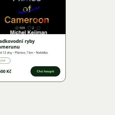
Obrázek
509
2
ladkovodní ryby
amerunu
d 12 dny
•
Plánice
,
? km
•
Nabídka
Jiné
500 Kč
Chci koupit