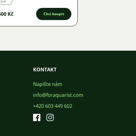
Jiné
500 Kč
Chci koupit
KONTAKT
Napište nám
info@foraquarist.com
+420 603 449 602