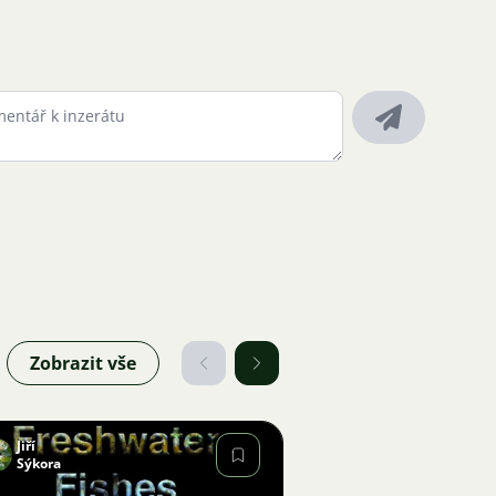
Zobrazit vše
Jiří
Sýkora