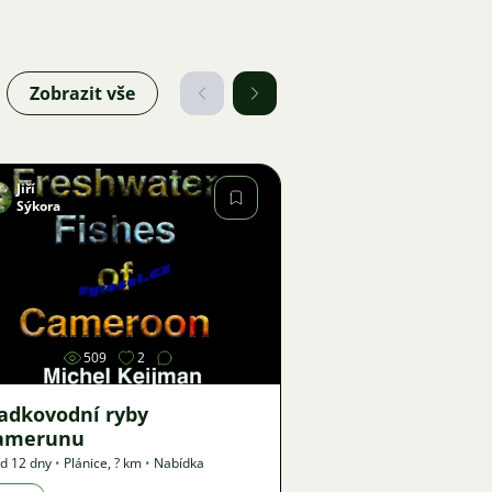
Zobrazit vše
Jiří
Sýkora
Obrázek
509
2
ladkovodní ryby
amerunu
d 12 dny
•
Plánice
,
? km
•
Nabídka