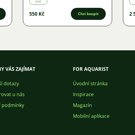
Jiné
550 Kč
2 
Chci koupit
Y VÁS ZAJÍMAT
FOR AQUARIST
ší dotazy
Úvodní stránka
rovat u nás
Inspirace
 podmínky
Magazín
Mobilní aplikace