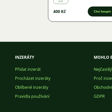
Jiné
400 Kč
Chci koupit
INZERÁTY
MOHLO B
Přidat inzerát
Nejčastěj
Procházet inzeráty
Proč inze
Oblíbené inzeráty
Obchodní
Pravidla používání
GDPR