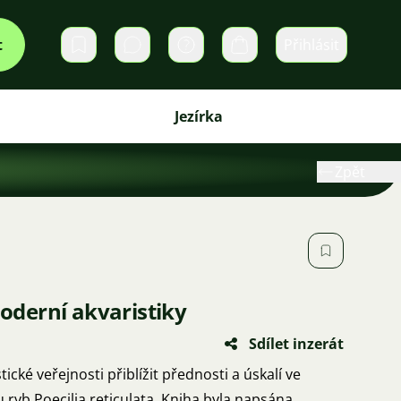
t
Přihlásit
Soukromé zprávy
Košík
Jezírka
Zpět
derní akvaristiky
Sdílet inzerát
ické veřejnosti přiblížit přednosti a úskalí ve
yb Poecilia reticulata. Kniha byla napsána