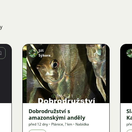
ky
Jiří
Sýkora
Obrázek
555
1
Dobrodružství s
S
amazonskými anděly
K
před 12 dny
•
Plánice
,
? km
•
Nabídka
pře