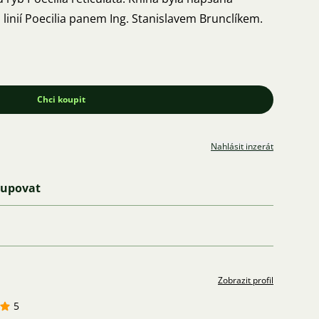
linií Poecilia panem Ing. Stanislavem Brunclíkem.
Chci koupit
Nahlásit inzerát
kupovat
Zobrazit profil
5