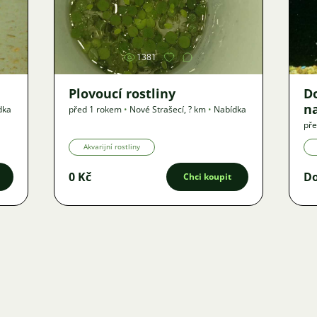
Obrázek
1381
Plovoucí rostliny
D
na
dka
před 1 rokem
•
Nové Strašecí
,
? km
•
Nabídka
v
pře
Po
d
Akvarijní rostliny
St
0 Kč
D
Chci koupit