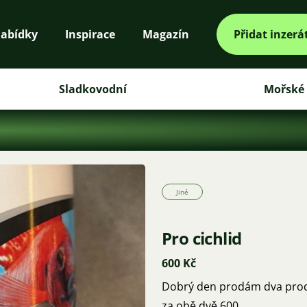
abídky
Inspirace
Magazín
Přidat inzerá
Sladkovodní
Mořské
Jiné
Pro cichlid
600 Kč
Dobrý den prodám dva produ
za obě dvě 600