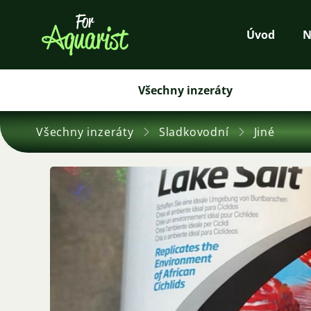
Úvod
N
Všechny inzeráty
Všechny inzeráty
Sladkovodní
Jiné