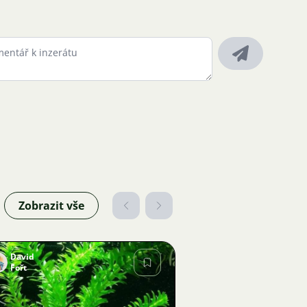
Zobrazit vše
David
Fořt