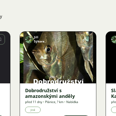
ky
Jiří
Sýkora
Obrázek
496
1
Dobrodružství s
S
amazonskými anděly
K
před 11 dny
•
Plánice
,
? km
•
Nabídka
pře
Jiné