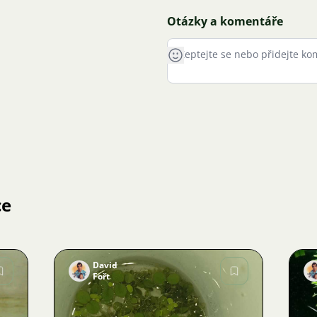
Otázky a komentáře
ce
David
Fořt