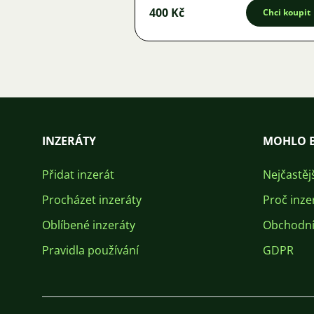
400 Kč
Chci koupit
INZERÁTY
MOHLO B
Přidat inzerát
Nejčastěj
Procházet inzeráty
Proč inze
Oblíbené inzeráty
Obchodní
Pravidla používání
GDPR