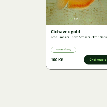
Obrázek
1310
Cichavec gold
před 3 měsíci
•
Nové Strašecí
,
? km
•
Nabí
Akvarijní ryby
100 Kč
Chci koupit