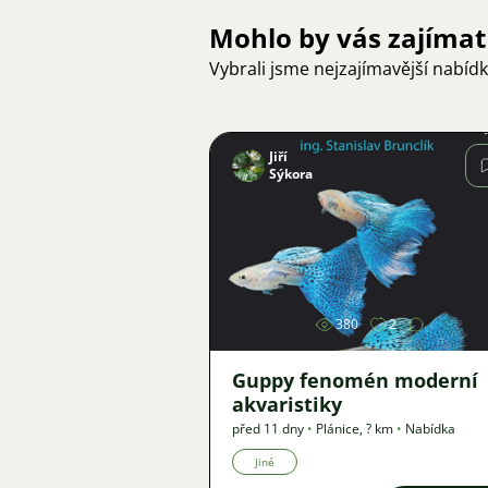
Mohlo by vás zajímat
Vybrali jsme nejzajímavější nabíd
Jiří
Sýkora
Obrázek
380
2
Guppy fenomén moderní
akvaristiky
před 11 dny
•
Plánice
,
? km
•
Nabídka
Jiné