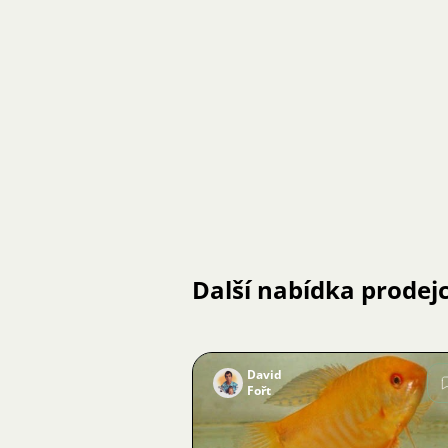
Další nabídka prodej
David
Fořt