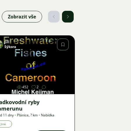
Zobrazit vše
Jiří
Sýkora
Obrázek
452
2
ladkovodní ryby
amerunu
d 11 dny
•
Plánice
,
? km
•
Nabídka
Jiné