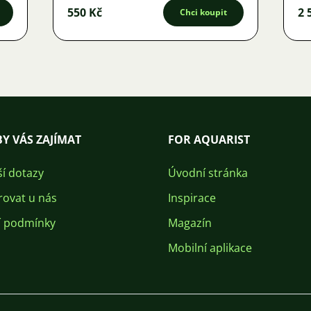
550 Kč
2 
Chci koupit
Y VÁS ZAJÍMAT
FOR AQUARIST
ší dotazy
Úvodní stránka
rovat u nás
Inspirace
 podmínky
Magazín
Mobilní aplikace