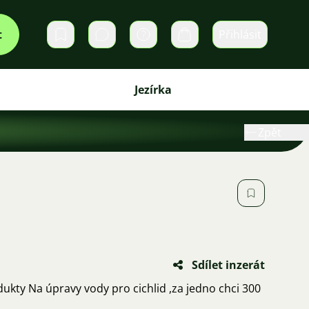
t
Přihlásit
Soukromé zprávy
Košík
Jezírka
Zpět
Sdílet inzerát
kty Na úpravy vody pro cichlid ,za jedno chci 300