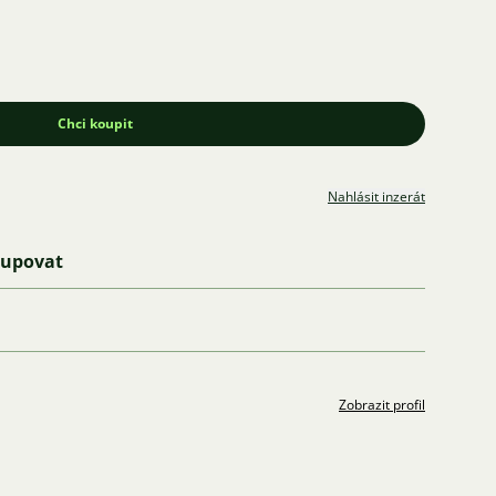
Chci koupit
Nahlásit inzerát
kupovat
Zobrazit profil