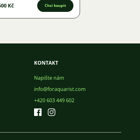
500 Kč
Chci koupit
KONTAKT
Napište nám
info@foraquarist.com
+420 603 449 602