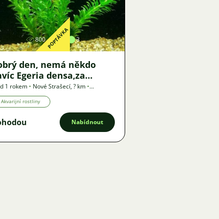
Obrázek
POPTÁVKA
800
2
3
obrý den, nemá někdo
víc Egeria densa,za
ýměnu nebo dle
d 1 rokem
•
Nové Strašecí
,
? km
•
ptávka
omluvy,předání nové
Akvarijní rostliny
rašecí
ohodou
Nabídnout