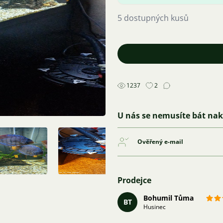
5 dostupných kusů
1237
2
U nás se nemusíte bát na
Ověřený e-mail
Prodejce
Bohumil Tůma
BT
Husinec