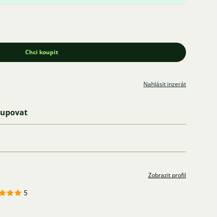
Chci koupit
Nahlásit inzerát
kupovat
Zobrazit profil
5