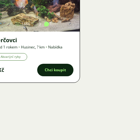
Obrázek
1486
3
1
rčovci
d 1 rokem
•
Husinec
,
? km
•
Nabídka
Akvarijní ryby
Kč
Chci koupit