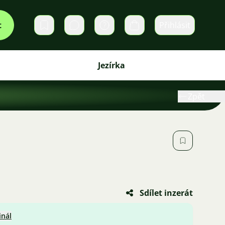
t
Přihlásit
Soukromé zprávy
Košík
Jezírka
Zpět
Sdílet inzerát
inál