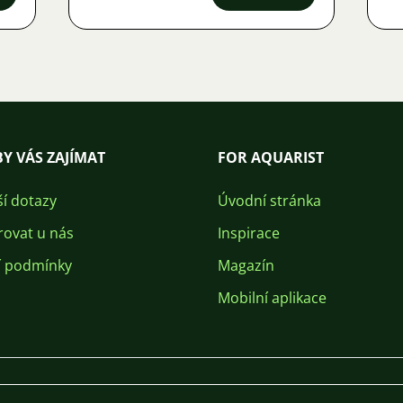
Y VÁS ZAJÍMAT
FOR AQUARIST
ší dotazy
Úvodní stránka
rovat u nás
Inspirace
 podmínky
Magazín
Mobilní aplikace