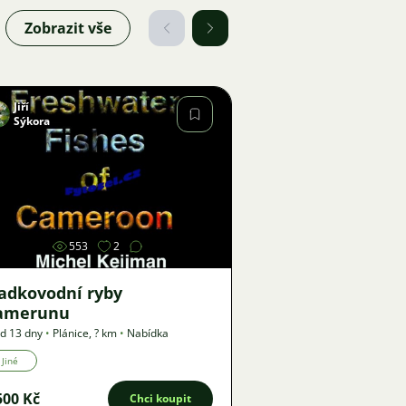
Zobrazit vše
Jiří
Sýkora
Obrázek
553
2
ladkovodní ryby
amerunu
d 13 dny
•
Plánice
,
? km
•
Nabídka
Jiné
500 Kč
Chci koupit