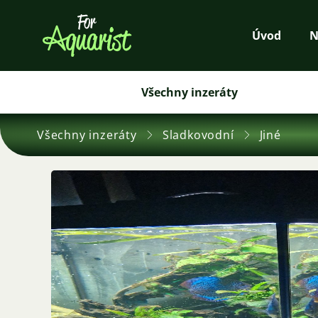
Úvod
N
Všechny inzeráty
Všechny inzeráty
Sladkovodní
Jiné