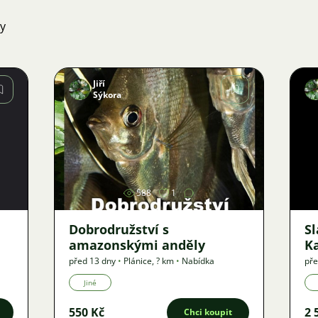
ky
Jiří
Sýkora
Obrázek
588
1
Dobrodružství s
S
amazonskými anděly
K
před 13 dny
•
Plánice
,
? km
•
Nabídka
pře
Jiné
550 Kč
2 
Chci koupit