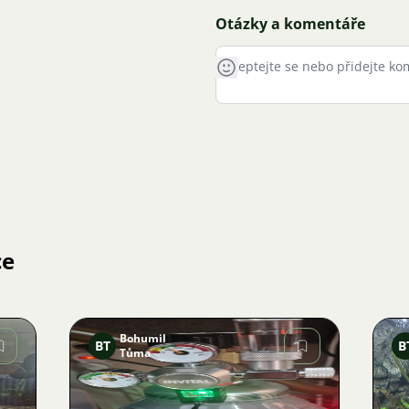
Otázky a komentáře
ce
Bohumil
BT
B
Tůma