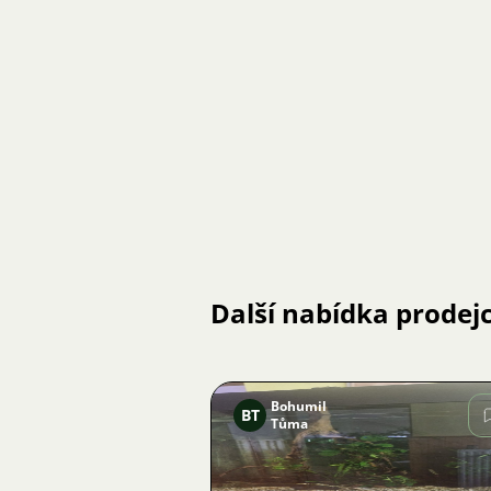
Další nabídka prodej
Bohumil
BT
Tůma