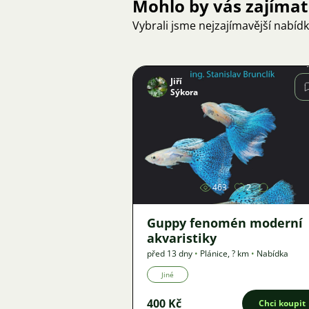
Mohlo by vás zajímat
Vybrali jsme nejzajímavější nabíd
Jiří
Sýkora
Obrázek
463
2
Guppy fenomén moderní
akvaristiky
před 13 dny
•
Plánice
,
? km
•
Nabídka
Jiné
400 Kč
Chci koupit