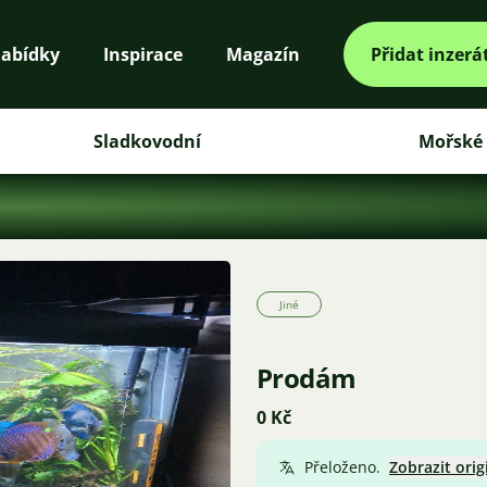
abídky
Inspirace
Magazín
Přidat inzerá
Sladkovodní
Mořské
Jiné
Prodám
0 Kč
Přeloženo.
Zobrazit orig