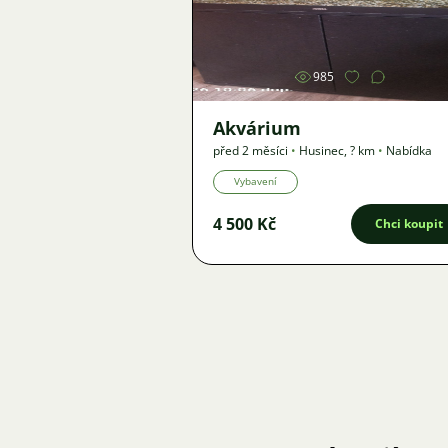
Obrázek
985
Akvárium
před 2 měsíci
•
Husinec
,
? km
•
Nabídka
Vybavení
4 500 Kč
Chci koupit