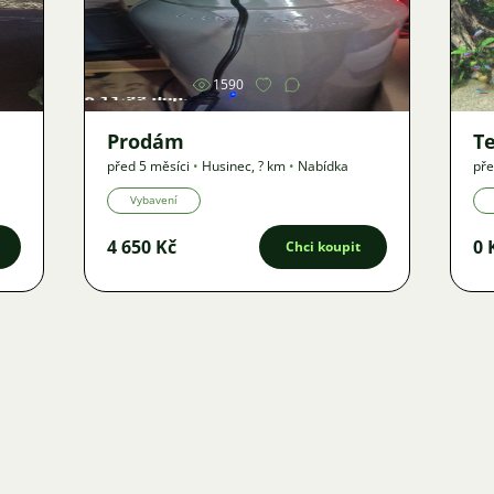
Obrázek
1590
Prodám
Te
před 5 měsíci
•
Husinec
,
? km
•
Nabídka
pře
Vybavení
4 650 Kč
0 
Chci koupit