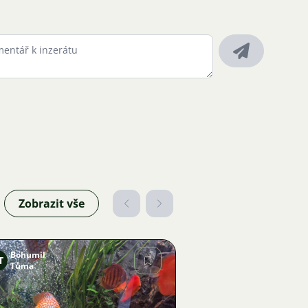
Zobrazit vše
Bohumil
T
Tůma