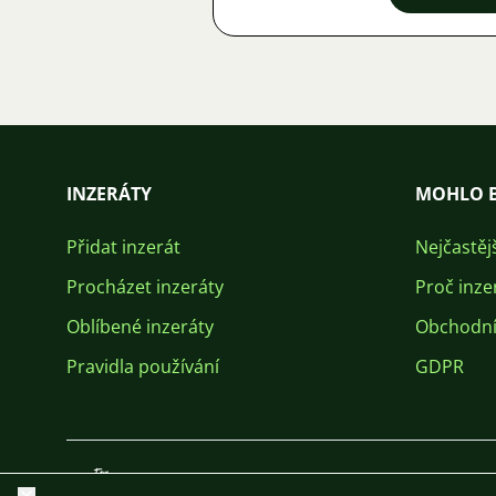
INZERÁTY
MOHLO B
Přidat inzerát
Nejčastěj
Procházet inzeráty
Proč inze
Oblíbené inzeráty
Obchodní
Pravidla používání
GDPR