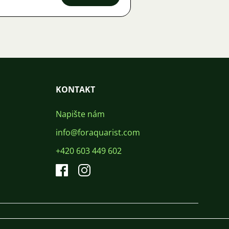
KONTAKT
Napište nám
info@foraquarist.com
+420 603 449 602
CS
SK
EN
PL
DE
© 2026 For Aquarist