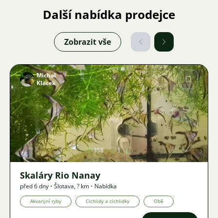
Další nabídka prodejce
Zobrazit vše
Michal
Klacek
Obrázek
358
1
Skaláry Rio Nanay
před 6 dny
•
Šlotava
,
? km
•
Nabídka
Akvarijní ryby
Cichlidy a cichlidky
Obě