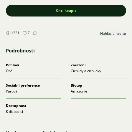
Chci koupit
1331
7
Nahlásit inzerát
Podrobnosti
Pohlaví
Zařazení
Obě
Cichlidy a cichlidky
Sociální preference
Biotop
Párová
Amazonie
Dostupnost
K dispozici