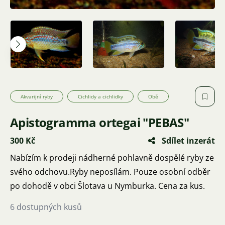
Akvarijní ryby
Cichlidy a cichlidky
Obě
Apistogramma ortegai "PEBAS"
300 Kč
Sdílet inzerát
Nabízím k prodeji nádherné pohlavně dospělé ryby ze
svého odchovu.Ryby neposílám. Pouze osobní odběr
po dohodě v obci Šlotava u Nymburka. Cena za kus.
6 dostupných kusů