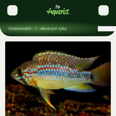
CS
Select language
Sladkovodní
Akvarijní ryby
Zpět