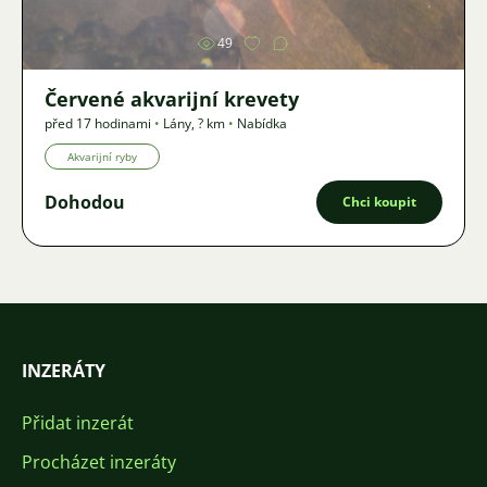
49
Červené akvarijní krevety
před 17 hodinami
•
Lány
,
? km
•
Nabídka
Akvarijní ryby
Dohodou
Chci koupit
INZERÁTY
Přidat inzerát
Procházet inzeráty