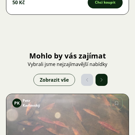
50 Kč
Chci koupit
Mohlo by vás zajímat
Vybrali jsme nejzajímavější nabídky
Zobrazit vše
Petr
PK
Karlovský
Obrázek