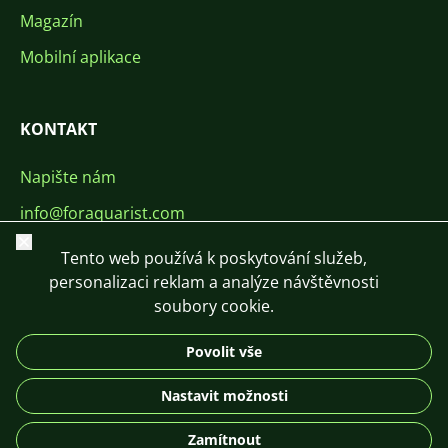
Magazín
Mobilní aplikace
KONTAKT
Napište nám
info@foraquarist.com
Zavřít
+420 603 449 602
Tento web používá k poskytování služeb,
personalizaci reklam a analýze návštěvnosti
soubory cookie.
Povolit vše
CS
SK
EN
PL
DE
Nastavit možnosti
© 2026 For Aquarist
Zamítnout