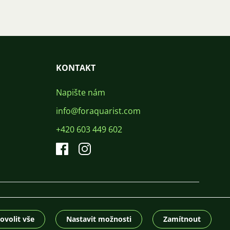
KONTAKT
Napište nám
info@foraquarist.com
+420 603 449 602
CS
SK
EN
PL
DE
© 2026 For Aquarist
ovolit vše
Nastavit možnosti
Zamítnout