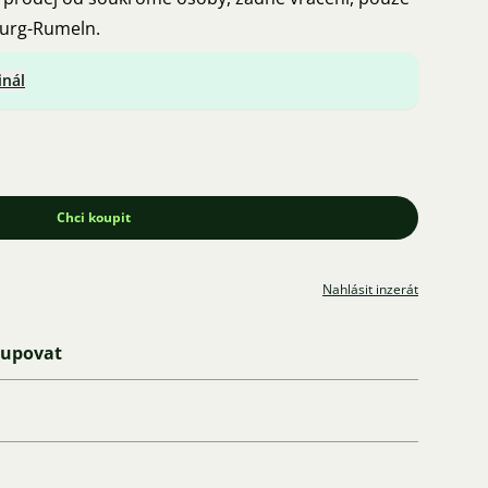
burg-Rumeln.
inál
Chci koupit
Nahlásit inzerát
kupovat