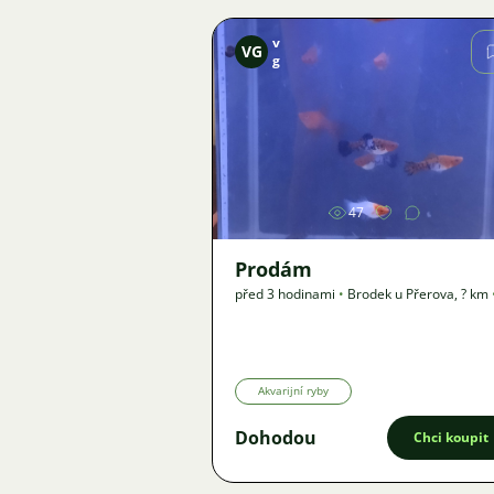
v
VG
g
Obrázek
47
Prodám
před 3 hodinami
•
Brodek u Přerova
,
? km
Nabídka
Akvarijní ryby
Dohodou
Chci koupit