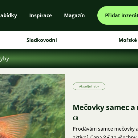
abídky
Inspirace
Magazín
Přidat inzerá
Sladkovodní
Mořské
ryby
Akvarijní ryby
Mečovky samec a 
€8
Prodávám samce mečovky a 4 
aktivní. Cena 8 € za všechn