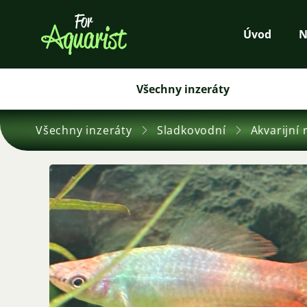
Úvod
N
Všechny inzeráty
Všechny inzeráty
Sladkovodní
Akvarijní 