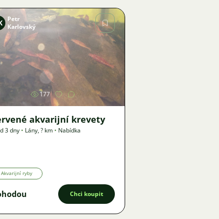
Petr
K
Karlovský
Obrázek
177
rvené akvarijní krevety
d 3 dny
•
Lány
,
? km
•
Nabídka
Akvarijní ryby
ohodou
Chci koupit