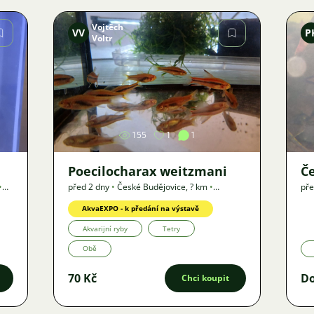
Vojtěch
VV
P
Voltr
Obrázek
155
1
1
Poecilocharax weitzmani
Če
•
před 2 dny
•
České Budějovice
,
? km
•
pře
Nabídka
AkvaEXPO - k předání na výstavě
Akvarijní ryby
Tetry
Obě
70 Kč
D
Chci koupit