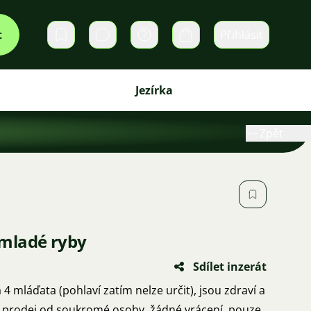
t
Přihlásit
Soukromé zprávy
Košík
Jezírka
Zpět
mladé ryby
Sdílet inzerát
mláďata (pohlaví zatím nelze určit), jsou zdraví a
y, prodej od soukromé osoby, žádné vrácení, pouze