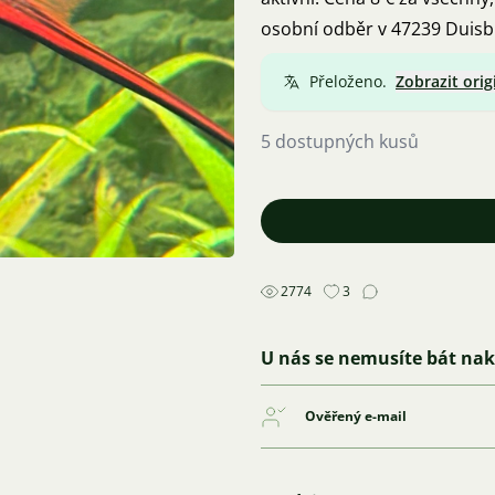
osobní odběr v 47239 Duis
Přeloženo.
Zobrazit orig
5 dostupných kusů
2774
3
U nás se nemusíte bát na
Ověřený e-mail