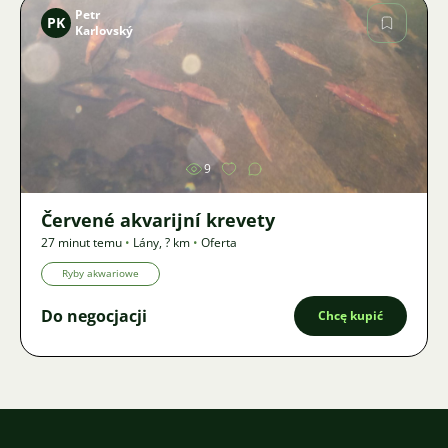
Petr
PK
Karlovský
Zdjęcie
9
Červené akvarijní krevety
27 minut temu
•
Lány
,
? km
•
Oferta
Ryby akwariowe
Do negocjacji
Chcę kupić