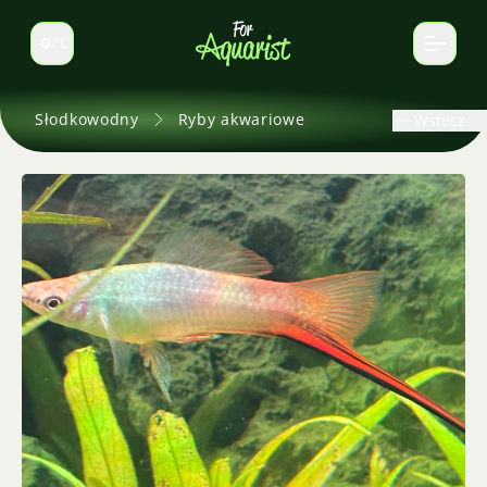
PL
Zmień język
Słodkowodny
Ryby akwariowe
Wstecz