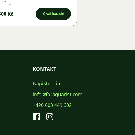
Jiné
500 Kč
Chci koupit
KONTAKT
Napište nám
info@foraquarist.com
+420 603 449 602