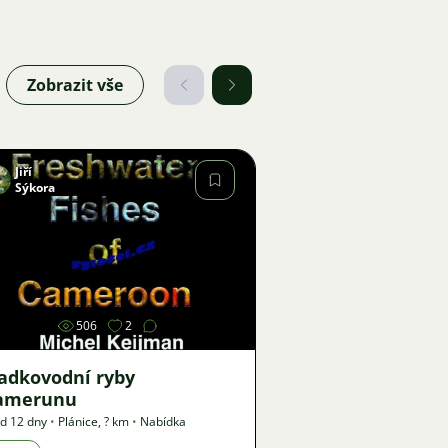
Zobrazit vše
Jiří
Sýkora
Obrázek
506
2
ladkovodní ryby
amerunu
d 12 dny
•
Plánice
,
? km
•
Nabídka