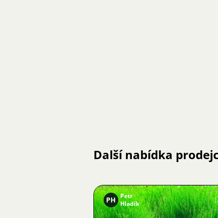
Další nabídka prodej
Petr
PH
Hladík