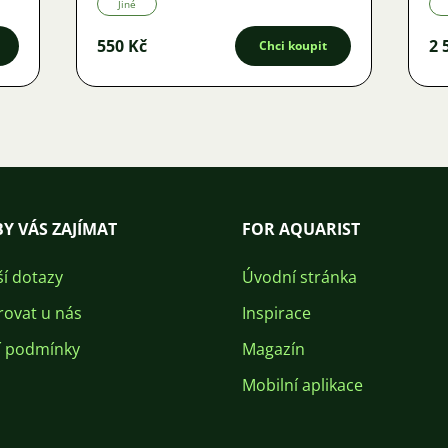
Jiné
550 Kč
2 
Chci koupit
Y VÁS ZAJÍMAT
FOR AQUARIST
ší dotazy
Úvodní stránka
rovat u nás
Inspirace
 podmínky
Magazín
Mobilní aplikace