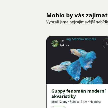
Mohlo by vás zajímat
Vybrali jsme nejzajímavější nabíd
Jiří
Sýkora
Obrázek
419
2
Guppy fenomén moderní
akvaristiky
před 12 dny
•
Plánice
,
? km
•
Nabídka