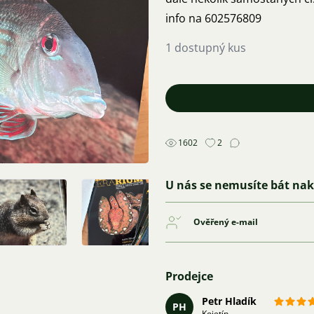
info na 602576809
1 dostupný kus
1602
2
U nás se nemusíte bát na
Ověřený e-mail
Prodejce
Petr Hladík
PH
Kojetín