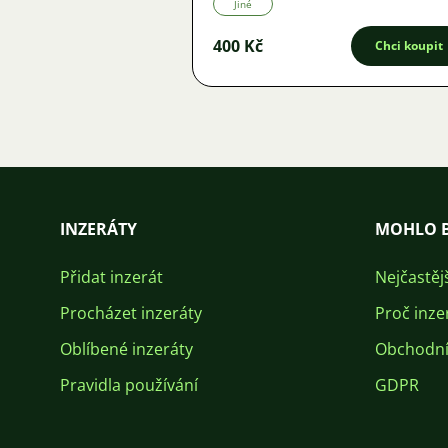
Jiné
400 Kč
Chci koupit
INZERÁTY
MOHLO B
Přidat inzerát
Nejčastěj
Procházet inzeráty
Proč inze
Oblíbené inzeráty
Obchodní
Pravidla používání
GDPR