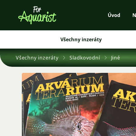
Úvod
N
Všechny inzeráty
Všechny inzeráty
Sladkovodní
Jiné