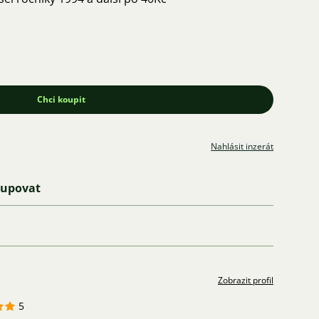
Chci koupit
Nahlásit inzerát
kupovat
Zobrazit profil
5