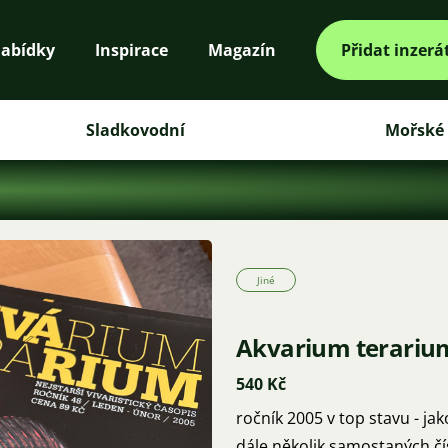
abídky
Inspirace
Magazín
Přidat inzerá
Sladkovodní
Mořské
Jiné
Akvarium terarium
540 Kč
ročník 2005 v top stavu - jak
dále několik samostaných čís