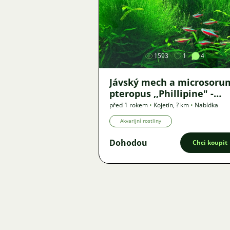
Obrázek
1593
1
4
Jávský mech a microsoru
pteropus ,,Phillipine" -
křídlatku
před 1 rokem
•
Kojetín
,
? km
•
Nabídka
Akvarijní rostliny
Dohodou
Chci koupit