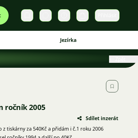
t
Přihlásit
Soukromé zprávy
Košík
Jezírka
Zpět
 ročník 2005
Sdílet inzerát
o z tiskárny za 540Kč a přidám i č.1 roku 2006
el ročníky 1994 a další po 40Kč