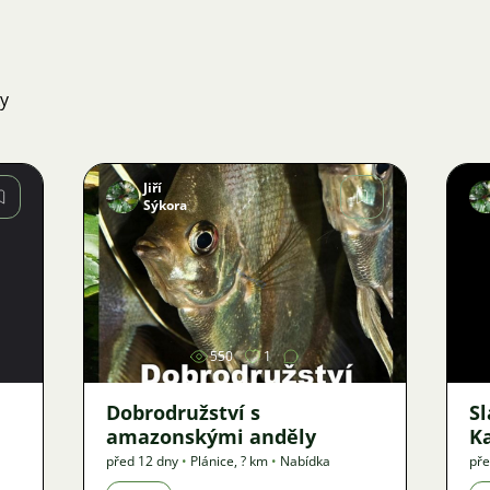
ky
Jiří
Sýkora
Obrázek
550
1
Dobrodružství s
S
amazonskými anděly
K
před 12 dny
•
Plánice
,
? km
•
Nabídka
pře