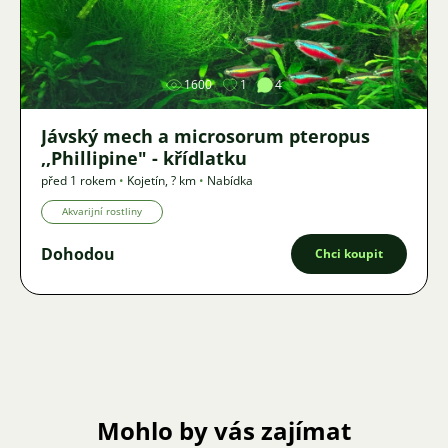
Obrázek
1600
1
4
Jávský mech a microsorum pteropus
,,Phillipine" - křídlatku
před 1 rokem
•
Kojetín
,
? km
•
Nabídka
Akvarijní rostliny
Dohodou
Chci koupit
Mohlo by vás zajímat