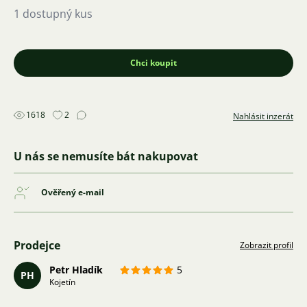
1 dostupný kus
Chci koupit
1618
2
Nahlásit inzerát
U nás se nemusíte bát nakupovat
Ověřený e-mail
Prodejce
Zobrazit profil
Petr Hladík
5
PH
Kojetín