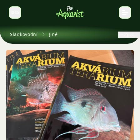
CS
Select language
Sladkovodní
Jiné
Zpět