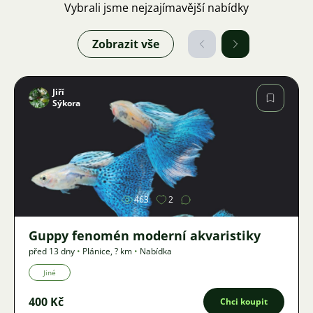
Vybrali jsme nejzajímavější nabídky
Zobrazit vše
Jiří
Sýkora
Obrázek
463
2
Guppy fenomén moderní akvaristiky
před 13 dny
•
Plánice
,
? km
•
Nabídka
Jiné
400 Kč
Chci koupit