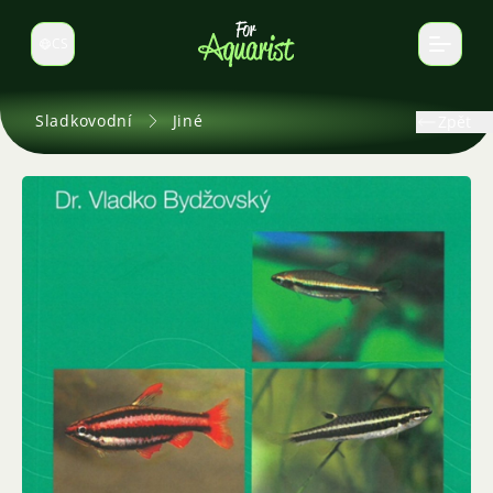
CS
Select language
Sladkovodní
Jiné
Zpět