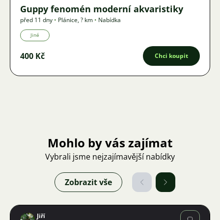
Guppy fenomén moderní akvaristiky
před 11 dny
•
Plánice
,
? km
•
Nabídka
Jiné
400 Kč
Chci koupit
Mohlo by vás zajímat
Vybrali jsme nejzajímavější nabídky
Zobrazit vše
Jiří