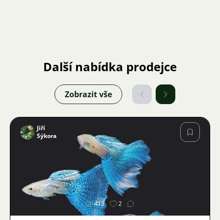
Další nabídka prodejce
Zobrazit vše
Jiří
Sýkora
Obrázek
413
2