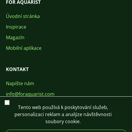
FOR AQUARIST
Úvodní stránka
Inspirace
Magazín
Mobilní aplikace
KONTAKT
Napište nám
info@foraquarist.com
Zavřít
+420 603 449 602
Tento web používá k poskytování služeb,
personalizaci reklam a analýze návštěvnosti
soubory cookie.