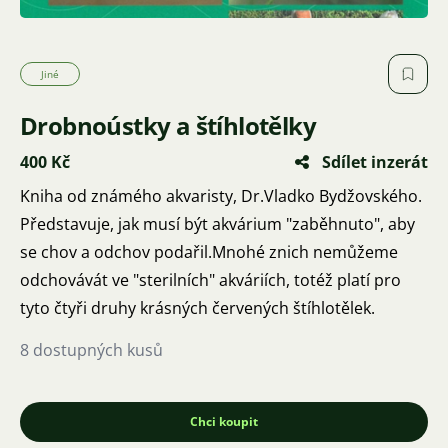
Jiné
Drobnoústky a štíhlotělky
400 Kč
Sdílet inzerát
Kniha od známého akvaristy, Dr.Vladko Bydžovského.
Představuje, jak musí být akvárium "zaběhnuto", aby
se chov a odchov podařil.Mnohé znich nemůžeme
odchovávát ve "sterilních" akváriích, totéž platí pro
tyto čtyři druhy krásných červených štíhlotělek.
8 dostupných kusů
Chci koupit