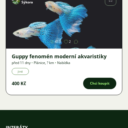
Sýkora
Obrázek
413
2
Guppy fenomén moderní akvaristiky
před 11 dny
•
Plánice
,
? km
•
Nabídka
Jiné
400 Kč
Chci koupit
INZERÁTY