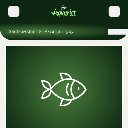
CS
Select language
Sladkovodní
Akvarijní ryby
Zpět