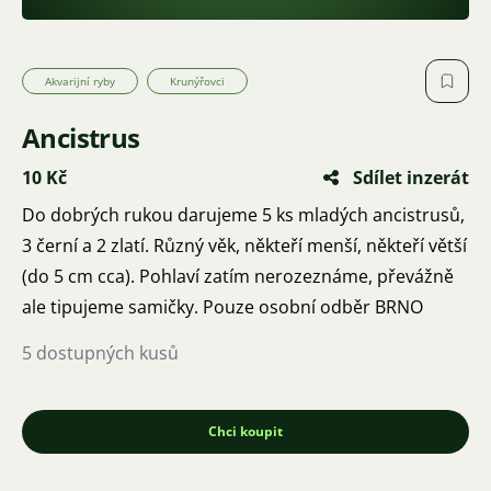
Akvarijní ryby
Krunýřovci
Ancistrus
10 Kč
Sdílet inzerát
Do dobrých rukou darujeme 5 ks mladých ancistrusů,
3 černí a 2 zlatí. Různý věk, někteří menší, někteří větší
(do 5 cm cca). Pohlaví zatím nerozeznáme, převážně
ale tipujeme samičky. Pouze osobní odběr BRNO
5 dostupných kusů
Chci koupit