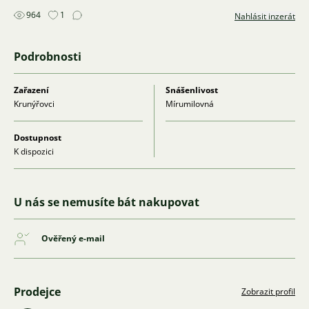
964
1
Nahlásit inzerát
Podrobnosti
Zařazení
Snášenlivost
Krunýřovci
Mírumilovná
Dostupnost
K dispozici
U nás se nemusíte bát nakupovat
Ověřený e-mail
Prodejce
Zobrazit profil