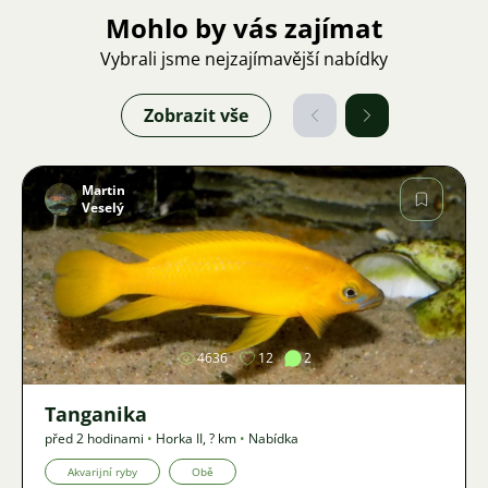
Mohlo by vás zajímat
Vybrali jsme nejzajímavější nabídky
Zobrazit vše
Martin
Veselý
Obrázek
4636
12
2
Tanganika
před 2 hodinami
•
Horka II
,
? km
•
Nabídka
Akvarijní ryby
Obě