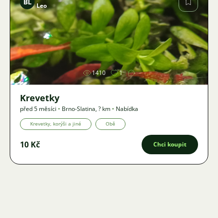
BL
Leo
Obrázek
1410
1
Krevetky
před 5 měsíci
•
Brno-Slatina
,
? km
•
Nabídka
Krevetky, korýši a jiné
Obě
10 Kč
Chci koupit