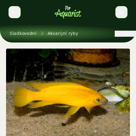
CS
Select language
Sladkovodní
Akvarijní ryby
Zpět