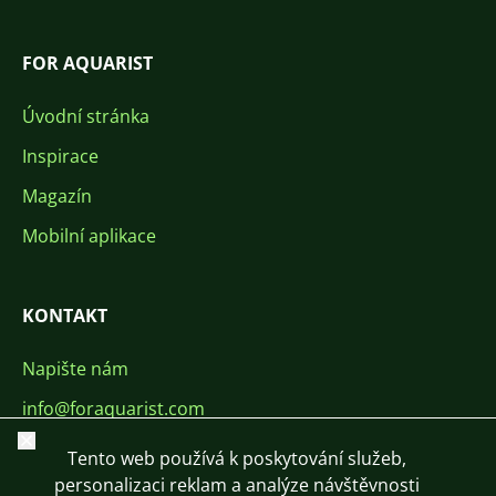
FOR AQUARIST
Úvodní stránka
Inspirace
Magazín
Mobilní aplikace
KONTAKT
Napište nám
info@foraquarist.com
Zavřít
+420 603 449 602
Tento web používá k poskytování služeb,
personalizaci reklam a analýze návštěvnosti