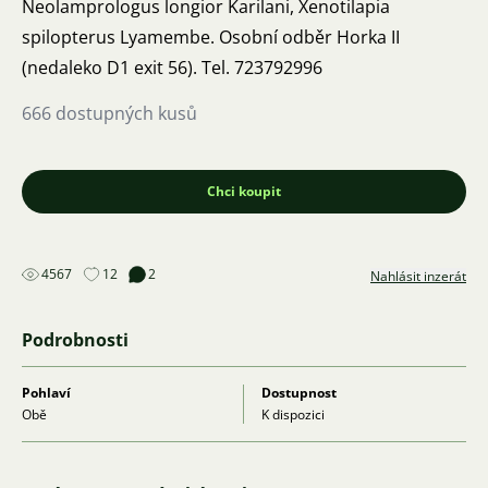
Neolamprologus longior Karilani, Xenotilapia
spilopterus Lyamembe. Osobní odběr Horka II
(nedaleko D1 exit 56). Tel. 723792996
666 dostupných kusů
Chci koupit
4567
12
2
Nahlásit inzerát
Podrobnosti
Pohlaví
Dostupnost
Obě
K dispozici