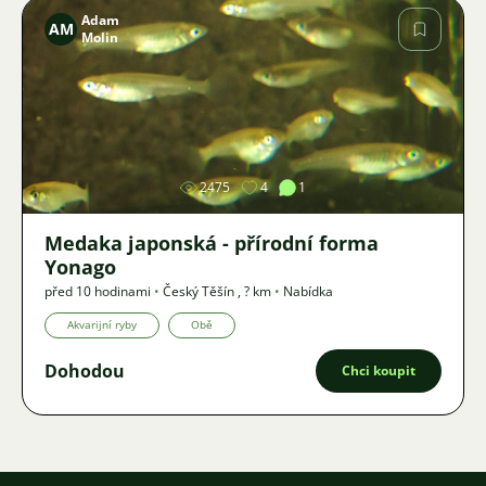
Adam
AM
Molin
Obrázek
2475
4
1
Medaka japonská - přírodní forma
Yonago
před 10 hodinami
•
Český Těšín
,
? km
•
Nabídka
Akvarijní ryby
Obě
Dohodou
Chci koupit