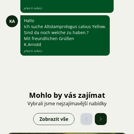
před 6 měsíci
Hallo
KA
Ich suche Altolamprologus calvus Yellow.
Sind da noch welche zu haben.?
Mit freundlichen Grüßen
K.Arnold
před 6 měsíci
Mohlo by vás zajímat
Vybrali jsme nejzajímavější nabídky
Zobrazit vše