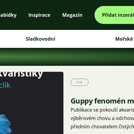
abídky
Inspirace
Magazín
Přidat inzerá
Sladkovodní
Mořské
Jiné
Guppy fenomén mo
Publikace se pokouší akvarist
výběrovém chovu a odchovu r
předním chovatelem čistých 