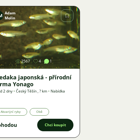
Adam
M
Molin
Obrázek
2567
4
1
edaka japonská - přírodní
orma Yonago
d 2 dny
•
Český Těšín
,
? km
•
Nabídka
Akvarijní ryby
Obě
ohodou
Chci koupit