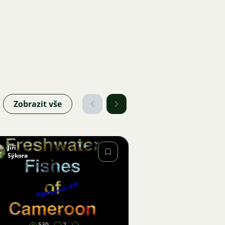
Zobrazit vše
Jiří
Sýkora
Obrázek
539
2