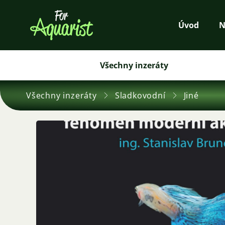
Úvod
N
Všechny inzeráty
Všechny inzeráty
Sladkovodní
Jiné