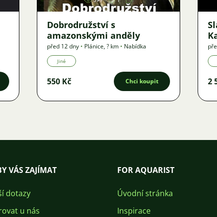
Dobrodružství s
S
amazonskými anděly
K
před 12 dny
•
Plánice
,
? km
•
Nabídka
pře
Jiné
550 Kč
2 
Chci koupit
Y VÁS ZAJÍMAT
FOR AQUARIST
ší dotazy
Úvodní stránka
rovat u nás
Inspirace