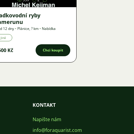
ladkovodní ryby
amerunu
d 12 dny
•
Plánice
,
? km
•
Nabídka
Jiné
500 Kč
Chci koupit
KONTAKT
Napište nám
info@foraquarist.com