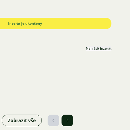
Inzerát je ukončený
Nahlásit inzerát
Zobrazit vše