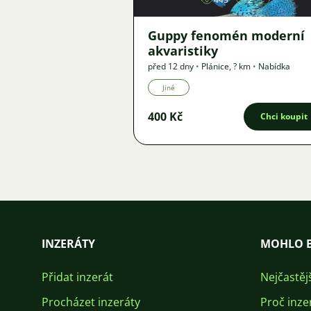
Guppy fenomén moderní
akvaristiky
před 12 dny
•
Plánice
,
? km
•
Nabídka
Jiné
400 Kč
Chci koupit
INZERÁTY
MOHLO B
Přidat inzerát
Nejčastěj
Procházet inzeráty
Proč inze