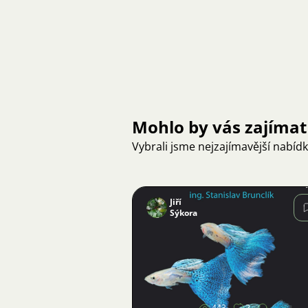
Mohlo by vás zajímat
Vybrali jsme nejzajímavější nabíd
Jiří
Sýkora
Obrázek
443
2