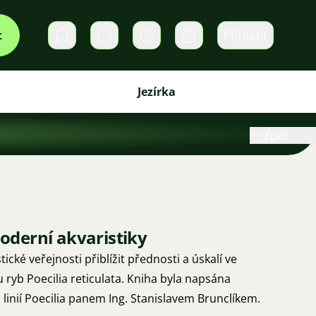
t
Přihlásit
Soukromé zprávy
Košík
Jezírka
Zpět
derní akvaristiky
ické veřejnosti přiblížit přednosti a úskalí ve
yb Poecilia reticulata. Kniha byla napsána
linií Poecilia panem Ing. Stanislavem Brunclíkem.