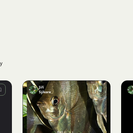
ky
Jiří
Sýkora
Obrázek
577
1