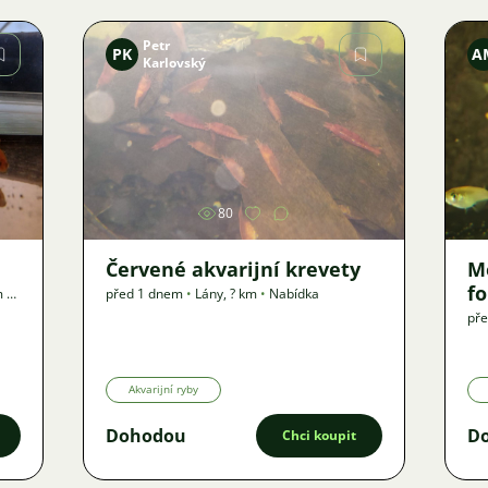
Petr
PK
A
Karlovský
Obrázek
80
Červené akvarijní krevety
M
f
m
•
před 1 dnem
•
Lány
,
? km
•
Nabídka
pře
Akvarijní ryby
Dohodou
D
Chci koupit