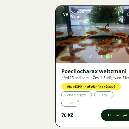
Vojtěch
VV
Voltr
Obrázek
84
1
1
Poecilocharax weitzmani
před 15 hodinami
•
České Budějovice
,
? k
Nabídka
AkvaEXPO - k předání na výstavě
Akvarijní ryby
Tetry
Obě
70 Kč
Chci koupit