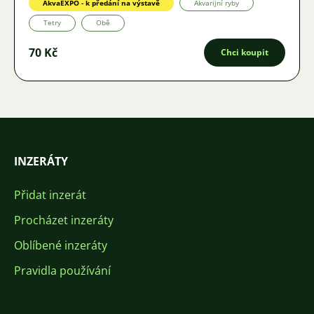
AkvaEXPO - k předání na výstavě
Akvarijní ryby
Tetry
Obě
70 Kč
Chci koupit
INZERÁTY
Přidat inzerát
Procházet inzeráty
Oblíbené inzeráty
Pravidla používání