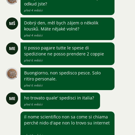
odkud jste?
před 4 měsíci
Dobrý den, měl bych zájem o několik
MŠ
kousků. Máte nějaké volné?
před 4 měsíci
ti posso pagare tutte le spese di
ME
spedizione ne posso prendere 2 coppie
před 6 měsíci
Buongiorno, non spedisco pesce. Solo
ritiro personale.
před 6 měsíci
ho trovato quale' spedisci in italia?
ME
před 6 měsíci
il nome scientifico non sa come si chiama
perché nido d'ape non lo trovo su internet