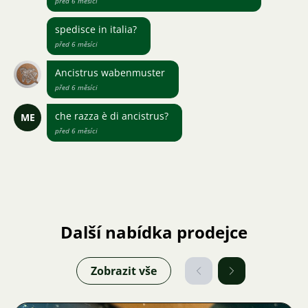
před 6 měsíci
spedisce in italia?
před 6 měsíci
Ancistrus wabenmuster
před 6 měsíci
che razza è di ancistrus?
ME
před 6 měsíci
Další nabídka prodejce
Zobrazit vše