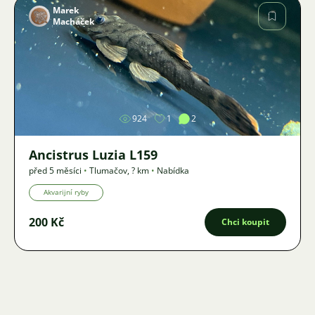
Marek
Macháček
Obrázek
924
1
2
Ancistrus Luzia L159
před 5 měsíci
•
Tlumačov
,
? km
•
Nabídka
Akvarijní ryby
200 Kč
Chci koupit