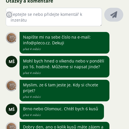
Otázky a komentáře
Napište mi na sebe číslo na e-mail:
info@pleco.cz. Dekuji
před 4 měsíci
Mohl bych hned o víkendu nebo v pondělí
MŠ
po 16. hodině. Můžeme si napsat jinde?
před 4 měsíci
Myslim, ze 6 tam jeste je. Kdy si chcete
prijet?
před 4 měsíci
Brno nebo Olomouc. Chtěl bych 6 kusů
MŠ
před 4 měsíci
Dobry den, ano o kolik kusů máte zájem a