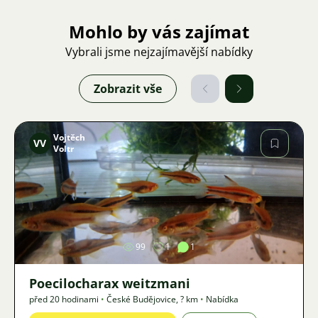
Mohlo by vás zajímat
Vybrali jsme nejzajímavější nabídky
Zobrazit vše
Vojtěch
VV
Voltr
Obrázek
99
1
1
Poecilocharax weitzmani
před 20 hodinami
•
České Budějovice
,
? km
•
Nabídka