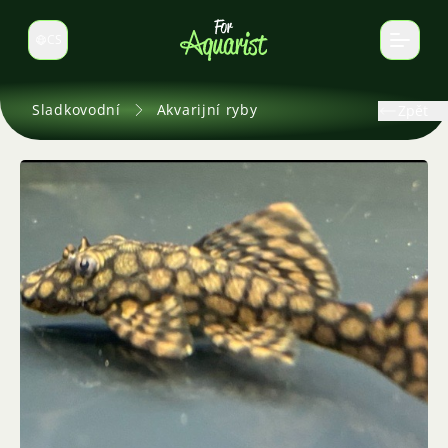
CS
Select language
Sladkovodní
Akvarijní ryby
Zpět