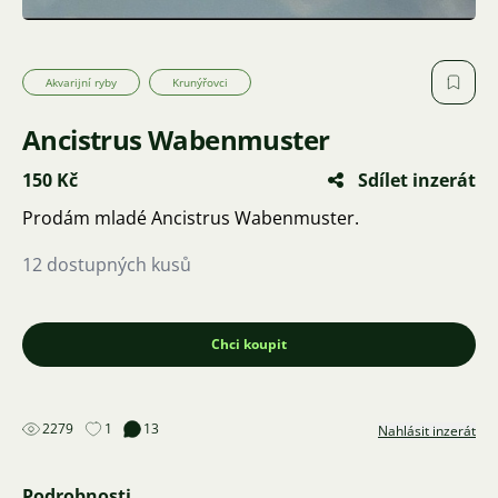
Akvarijní ryby
Krunýřovci
Ancistrus Wabenmuster
150 Kč
Sdílet inzerát
Prodám mladé Ancistrus Wabenmuster.
12 dostupných kusů
Chci koupit
2279
1
13
Nahlásit inzerát
Podrobnosti