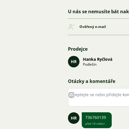
U nás se nemusíte bát na
Ověřený e-mail
Prodejce
Hanka Ryčlová
HR
Podlešín
Otázky a komentáře
736760139
HR
před 10 měsíci