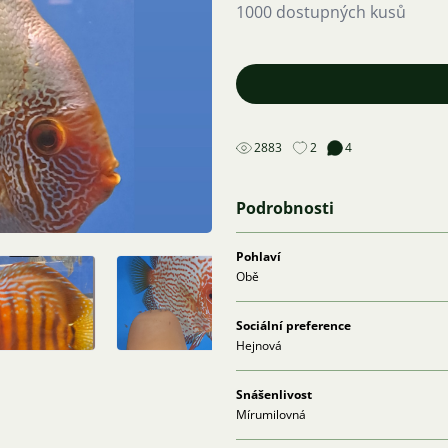
1000 dostupných kusů
2883
2
4
Podrobnosti
Pohlaví
Obě
Sociální preference
Hejnová
Snášenlivost
Mírumilovná