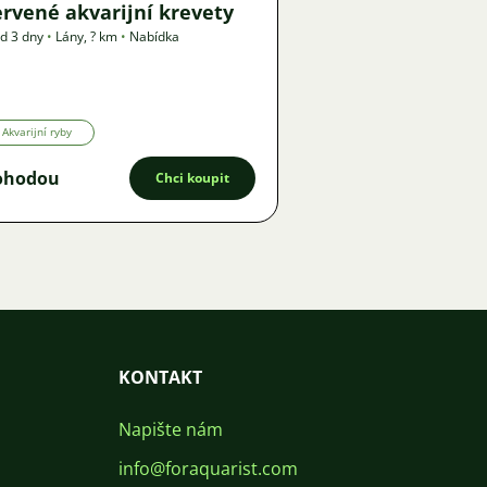
rvené akvarijní krevety
d 3 dny
•
Lány
,
? km
•
Nabídka
Akvarijní ryby
ohodou
Chci koupit
KONTAKT
Napište nám
info@foraquarist.com