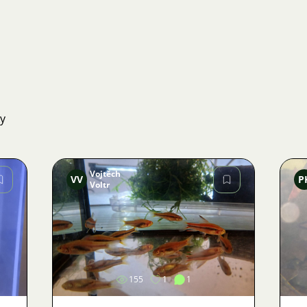
ky
Vojtěch
VV
P
Voltr
Obrázek
155
1
1