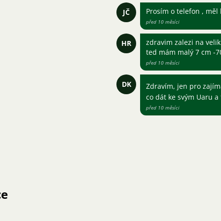
Prosím o telefon , měl
JČ
před 10 měsíci
zdravim zalezi na velik
HR
ted mám malý 7 cm -7
před 10 měsíci
DK
Zdravím, jen pro zají
co dát ke svým Uaru a 
před 10 měsíci
ce