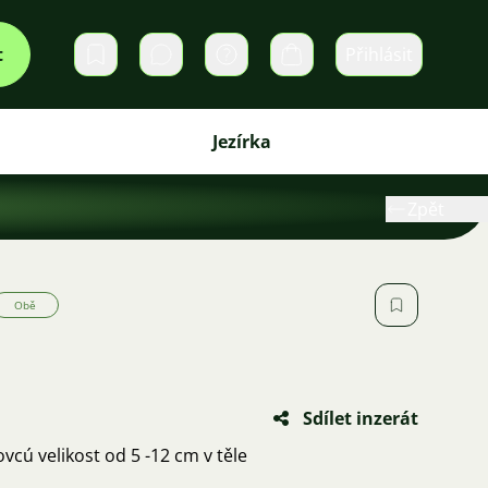
t
Přihlásit
Soukromé zprávy
Košík
Jezírka
Zpět
Obě
Sdílet inzerát
vcú velikost od 5 -12 cm v těle