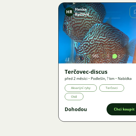
Hanka
HR
Ryčlová
Obrázek
986
1
2
Terčovec-discus
před 2 měsíci
•
Podlešín
,
? km
•
Nabídka
Akvarijní ryby
Terčovci
Obě
Dohodou
Chci koupit