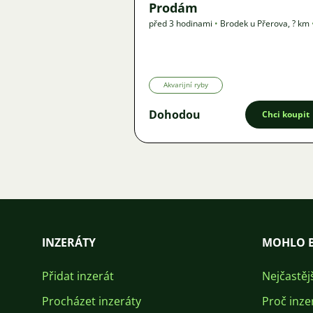
Prodám
před 3 hodinami
•
Brodek u Přerova
,
? km
Nabídka
Akvarijní ryby
Dohodou
Chci koupit
INZERÁTY
MOHLO B
Přidat inzerát
Nejčastěj
Procházet inzeráty
Proč inze