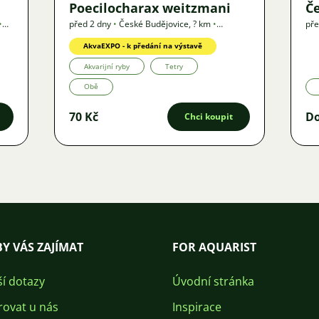
Poecilocharax weitzmani
Če
•
před 2 dny
•
České Budějovice
,
? km
•
pře
Nabídka
AkvaEXPO - k předání na výstavě
Akvarijní ryby
Tetry
Obě
70 Kč
D
Chci koupit
Y VÁS ZAJÍMAT
FOR AQUARIST
ší dotazy
Úvodní stránka
rovat u nás
Inspirace