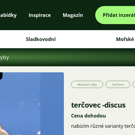
abídky
Inspirace
Magazín
Přidat inzerá
Sladkovodní
Mořské
ryby
Akvarijní ryby
Terčovci
terčovec -discus
Cena dohodou
nabizim různé varianty terčo