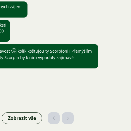
 bych zájem
ksti
00
🤔
mavost
kolik koštujou ty Scorpioni? Přemýšlím
ty Scorpia by k nim vypadaly zajímavě
Zobrazit vše