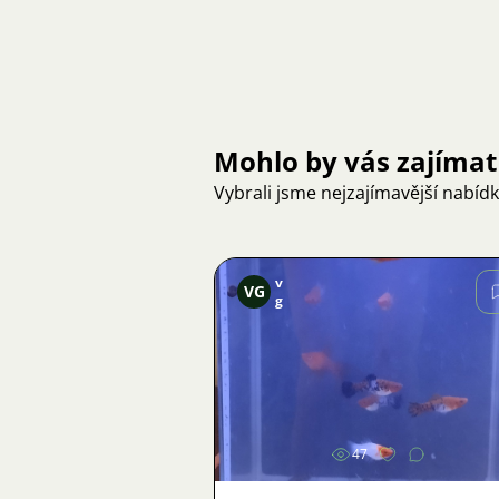
Mohlo by vás zajímat
Vybrali jsme nejzajímavější nabíd
v
VG
g
Obrázek
47