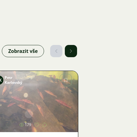
Zobrazit vše
Petr
K
Karlovský
Obrázek
179