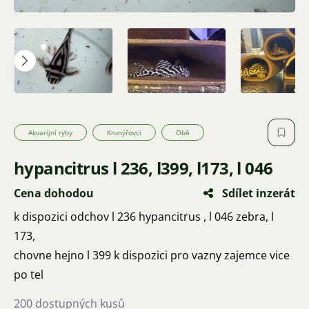
Akvarijní ryby
Krunýřovci
Obě
hypancitrus l 236, l399, l173, l 046
Cena dohodou
Sdílet inzerát
k dispozici odchov l 236 hypancitrus , l 046 zebra, l
173,
chovne hejno l 399 k dispozici pro vazny zajemce vice
po tel
200 dostupných kusů