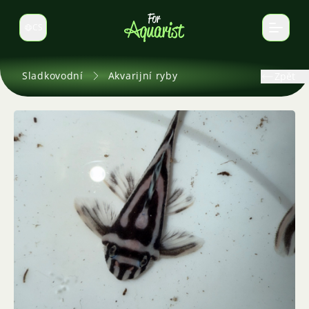
CS
Select language
Sladkovodní
Akvarijní ryby
Zpět