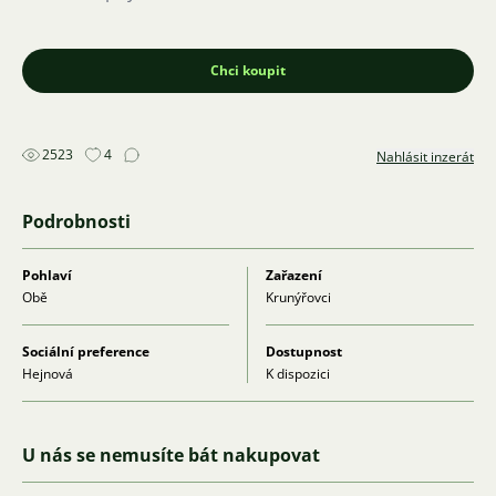
Chci koupit
2523
4
Nahlásit inzerát
Podrobnosti
Pohlaví
Zařazení
Obě
Krunýřovci
Sociální preference
Dostupnost
Hejnová
K dispozici
U nás se nemusíte bát nakupovat