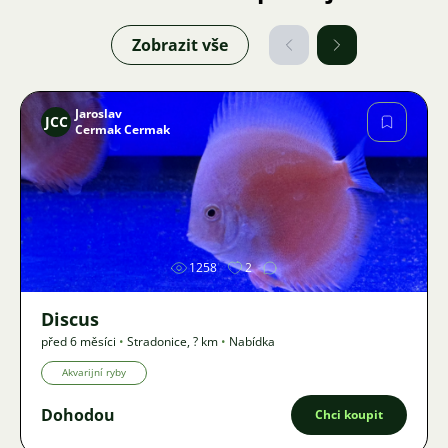
Zobrazit vše
Jaroslav
JCC
Cermak Cermak
Obrázek
1258
2
Discus
před 6 měsíci
•
Stradonice
,
? km
•
Nabídka
Akvarijní ryby
Dohodou
Chci koupit