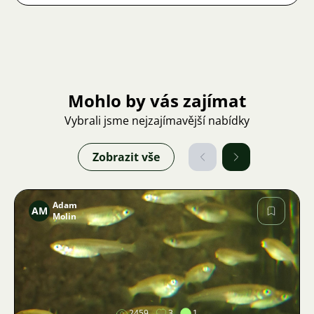
Mohlo by vás zajímat
Vybrali jsme nejzajímavější nabídky
Zobrazit vše
Adam
AM
Molin
Obrázek
2459
3
1