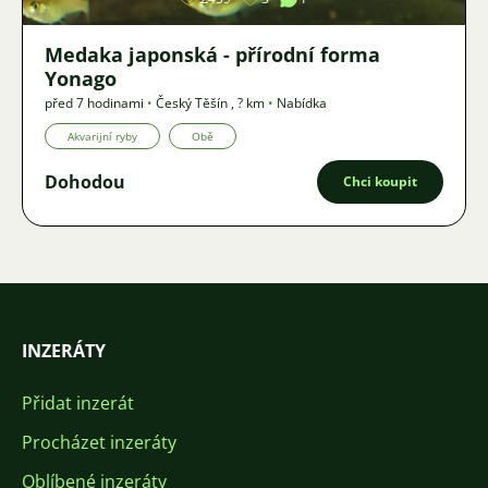
Medaka japonská - přírodní forma
Yonago
před 7 hodinami
•
Český Těšín
,
? km
•
Nabídka
Akvarijní ryby
Obě
Dohodou
Chci koupit
INZERÁTY
Přidat inzerát
Procházet inzeráty
Oblíbené inzeráty