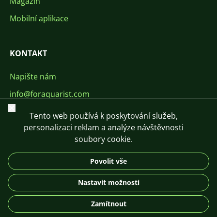
Magazín
Mobilní aplikace
KONTAKT
Napište nám
info@foraquarist.com
Zavřít
+420 603 449 602
Tento web používá k poskytování služeb,
personalizaci reklam a analýze návštěvnosti
soubory cookie.
Povolit vše
CS
SK
EN
PL
DE
Nastavit možnosti
© 2026 For Aquarist
Zamítnout