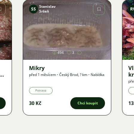
Stanislav
SS
R
Sršeň
Obrázek
494
3
Mikry
Vl
vu
kr
před 1 měsícem
•
Český Brod
,
? km
•
Nabídka
pře
Na
Potrava
30 Kč
13
Chci koupit