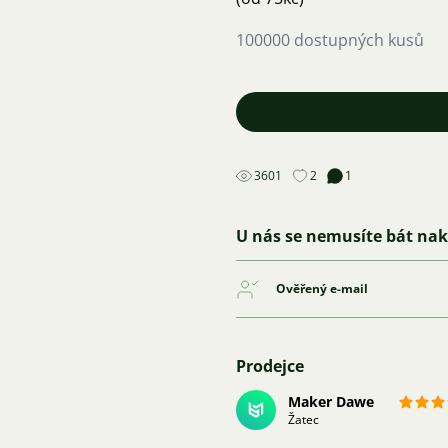
100000 dostupných kusů
3601
2
1
U nás se nemusíte bát na
Ověřený e-mail
Prodejce
Maker Dawe
Žatec