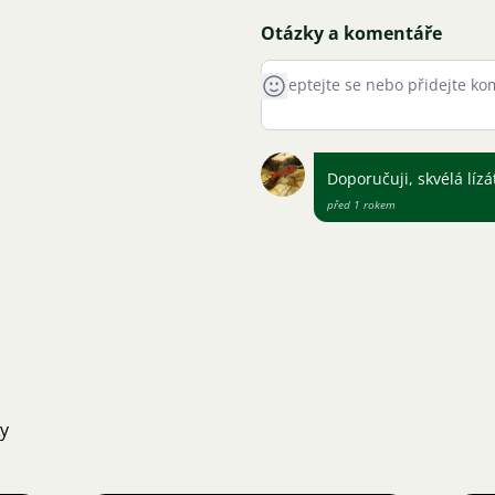
Otázky a komentáře
Doporučuji, skvélá líz
před 1 rokem
ky