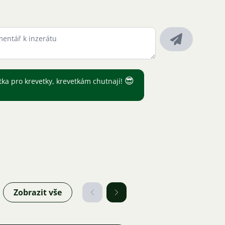
😎
átka pro krevetky, krevetkám chutnají!
Zobrazit vše