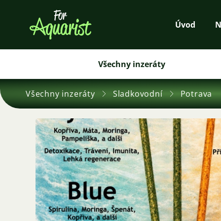
Úvod
N
Všechny inzeráty
Všechny inzeráty
Sladkovodní
Potrava