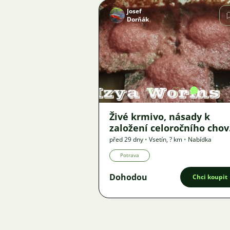
Josef
Dorňák
Obrázek
939
3
1
Živé krmivo, násady k
založení celoročního cho
- Auloforus, Izya, Grindal,
před 29 dny
•
Vsetín
,
? km
•
Nabídka
Roupice, Moina,
Potrava
Dohodou
Chci koupit