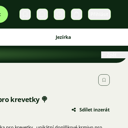
t
Přihlásit
Soukromé zprávy
Košík
Jezírka
Zpět
pro krevetky 🍭
Sdílet inzerát
tka pro krevetky…unikátní doplňkové krmivo pro