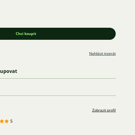
Chci koupit
Nahlásit inzerát
kupovat
Zobrazit profil
5