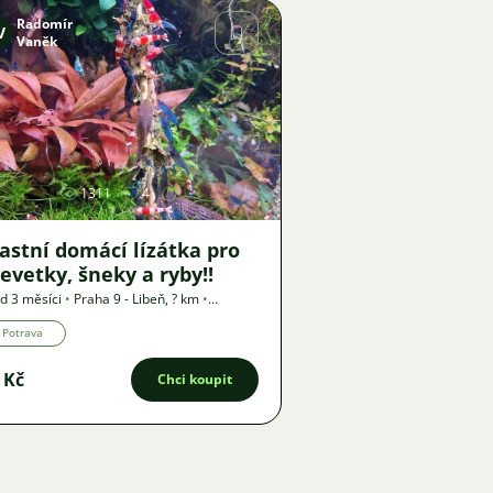
Radomír
V
Vaněk
Obrázek
1311
4
astní domácí lízátka pro
evetky, šneky a ryby!!
d 3 měsíci
•
Praha 9 - Libeň
,
? km
•
bídka
Potrava
 Kč
Chci koupit