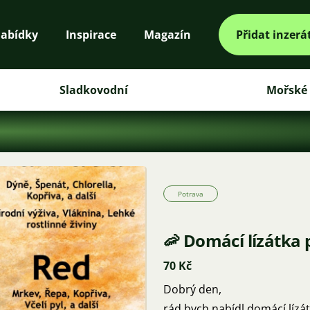
abídky
Inspirace
Magazín
Přidat inzerá
Sladkovodní
Mořské
Potrava
🦐 Domácí lízátka 
70 Kč
Dobrý den,
rád bych nabídl domácí lízá