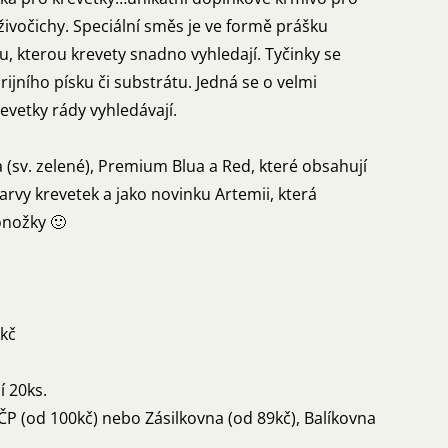
živočichy. Speciální směs je ve formě prášku
u, kterou krevety snadno vyhledají. Tyčinky se
ijního písku či substrátu. Jedná se o velmi
revetky rády vyhledávají.
a (sv. zelené), Premium Blua a Red, které obsahují
arvy krevetek a jako novinku Artemii, která
onožky 🙂
0kč
í 20ks.
ČP (od 100kč) nebo Zásilkovna (od 89kč), Balíkovna