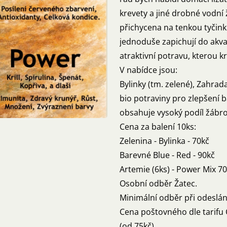
krevety a jiné drobné vodní 
přichycena na tenkou tyčink
jednoduše zapichují do akvar
atraktivní potravu, kterou k
V nabídce jsou:
Bylinky (tm. zelené), Zahrad
bio potraviny pro zlepšení b
obsahuje vysoký podíl žábr
Cena za balení 10ks:
Zelenina - Bylinka - 70kč
Barevné Blue - Red - 90kč
Artemie (6ks) - Power Mix 7
Osobní odběr Žatec.
Minimální odběr při odeslán
Cena poštovného dle tarifu 
(od 75kč)