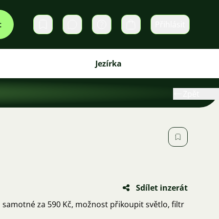
t
Přihlásit
Soukromé zprávy
Košík
Jezírka
Zpět
ů
Sdílet inzerát
amotné za 590 Kč, možnost přikoupit světlo, filtr