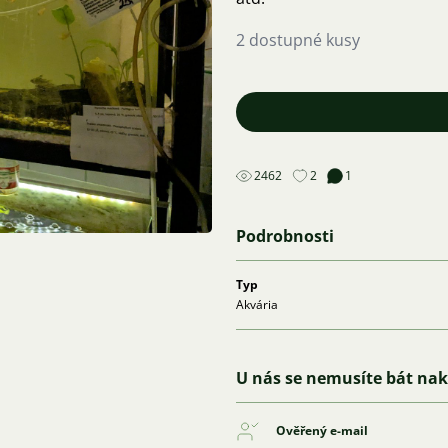
2 dostupné kusy
2462
2
1
Podrobnosti
Typ
Akvária
U nás se nemusíte bát na
Ověřený e-mail