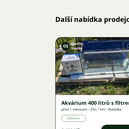
Další nabídka prodej
Ondřej
OS
Sladký
Obrázek
971
1
Akvárium 400 litrů s filtr
před 1 měsícem
•
Zlín
,
? km
•
Nabídka
Vybavení