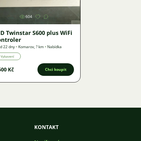
604
D Twinstar S600 plus WiFi
ontroler
d 22 dny
•
Komarov
,
? km
•
Nabídka
Vybavení
500 Kč
Chci koupit
KONTAKT