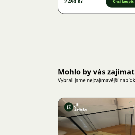
2 490 Kč
Chci koupit
Mohlo by vás zajímat
Vybrali jsme nejzajímavější nabíd
Jiří
JŽ
Želísko
Obrázek