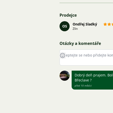
Prodejce
Ondřej Sladký
OS
Zlín
Otázky a komentáře
Dobrý deň prajem. Bol
Břeclave ?
před 10 měsíci