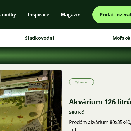
abídky
Inspirace
Magazín
Přidat inzerá
Sladkovodní
Mořské
Vybavení
Akvárium 126 litr
590 Kč
Prodám akvárium 80x35x40, s
atd.