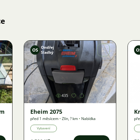
ce
Ondřej
OS
O
Sladký
Obrázek
435
em
Eheim 2075
Kr
před 1 měsícem
•
Zlín
,
? km
•
Nabídka
pře
Vybavení