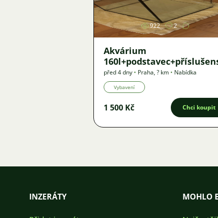
922
2
Akvárium
160l+podstavec+příslušen
před 4 dny
•
Praha
,
? km
•
Nabídka
Vybavení
1 500 Kč
Chci koupit
INZERÁTY
MOHLO B