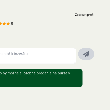
Zobrazit profil
5
o by možné aj osobné predanie na burze v