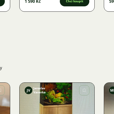
1 590 Kč
59
Chci koupit
ky
Jaroslav
JV
M
Vaverka
Obrázek