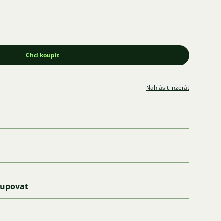
Chci koupit
Nahlásit inzerát
kupovat