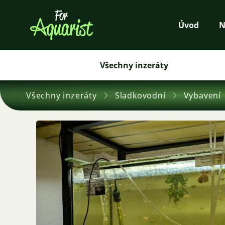
Úvod
N
Všechny inzeráty
Všechny inzeráty
Sladkovodní
Vybavení