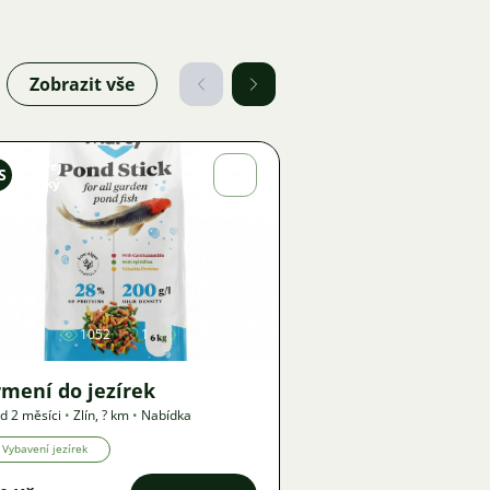
Zobrazit vše
Ondřej
S
Sladký
Obrázek
1052
1
mení do jezírek
d 2 měsíci
•
Zlín
,
? km
•
Nabídka
Vybavení jezírek