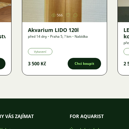
566
Akvarium LIDO 120l
LE
ství
k
před 14 dny
•
Praha 5
,
? km
•
Nabídka
pře
Vybavení
3 500 Kč
2 
Chci koupit
Y VÁS ZAJÍMAT
FOR AQUARIST