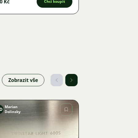
0 Kč
Chci koupit
Zobrazit vše
Marian
D
Dolinsky
Obrázek