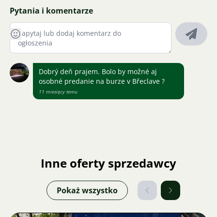
Pytania i komentarze
Dobrý deň prajem. Bolo by možné aj
osobné predanie na burze v Břeclave ?
11 miesięcy temu
Inne oferty sprzedawcy
Pokaż wszystko