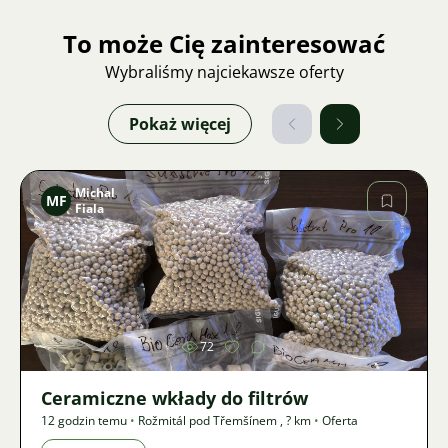
To może Cię zainteresować
Wybraliśmy najciekawsze oferty
Pokaż więcej
Michal
MF
Fiala
Zdjęcie
72
Ceramiczne wkłady do filtrów
12 godzin temu
•
Rožmitál pod Třemšínem
,
? km
•
Oferta