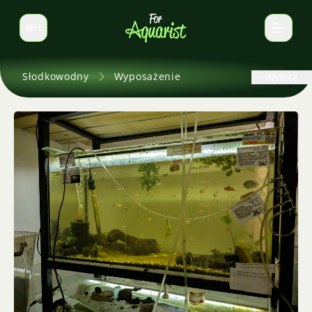
PL
Zmień język
Słodkowodny
Wyposażenie
Wstecz