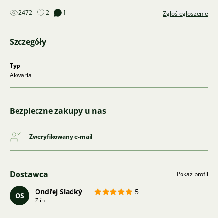
2472
2
1
Zgłoś ogłoszenie
Szczegóły
Typ
Akwaria
Bezpieczne zakupy u nas
Zweryfikowany e-mail
Dostawca
Pokaż profil
Ondřej Sladký
5
OS
Zlín