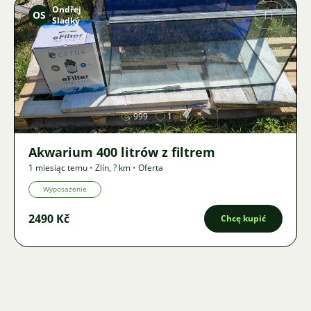
Ondřej
OS
Sladký
Zdjęcie
999
1
Akwarium 400 litrów z filtrem
1 miesiąc temu
•
Zlín
,
? km
•
Oferta
Wyposażenie
2490 Kč
Chcę kupić