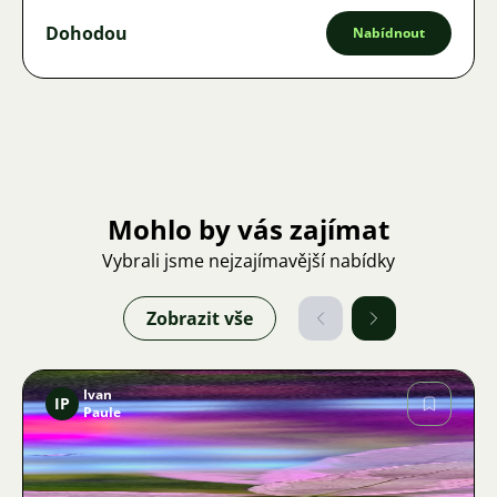
Dohodou
Nabídnout
Mohlo by vás zajímat
Vybrali jsme nejzajímavější nabídky
Zobrazit vše
Ivan
IP
Paule
Obrázek