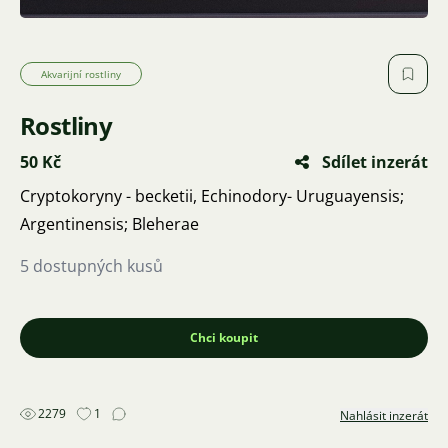
Akvarijní rostliny
Rostliny
50 Kč
Sdílet inzerát
Cryptokoryny - becketii, Echinodory- Uruguayensis;
Argentinensis; Bleherae
5 dostupných kusů
Chci koupit
2279
1
Nahlásit inzerát