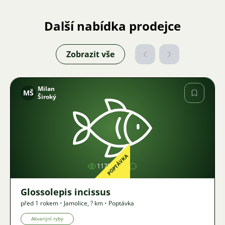
Další nabídka prodejce
Zobrazit vše
Milan
MŠ
Široký
Obrázek
POPTÁVKA
1175
Glossolepis incissus
před 1 rokem
•
Jamolice
,
? km
•
Poptávka
Akvarijní ryby