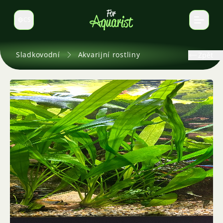
CS
Select language
Sladkovodní
Akvarijní rostliny
Zpět