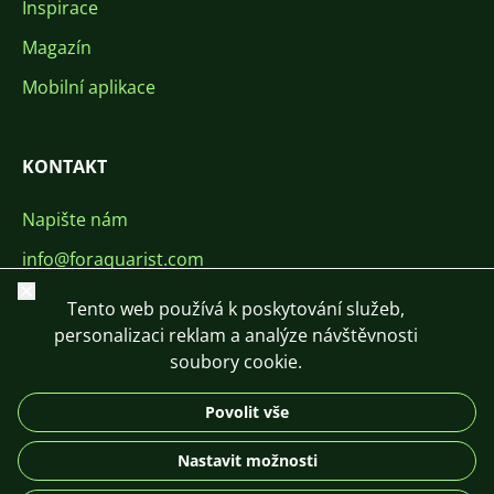
Inspirace
Magazín
Mobilní aplikace
KONTAKT
Napište nám
info@foraquarist.com
Zavřít
+420 603 449 602
Tento web používá k poskytování služeb,
personalizaci reklam a analýze návštěvnosti
soubory cookie.
Povolit vše
CS
SK
EN
PL
DE
Nastavit možnosti
© 2026 For Aquarist