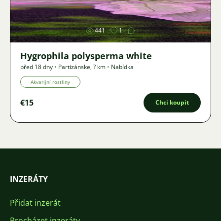
441
1
Hygrophila polysperma white
před 18 dny
•
Partizánske
,
? km
•
Nabídka
Akvarijní rostliny
€15
Chci koupit
INZERÁTY
Přidat inzerát
Procházet inzeráty