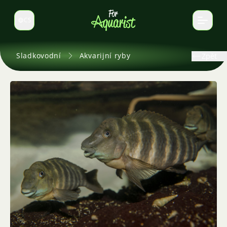
CS
Select language
Sladkovodní
Akvarijní ryby
Zpět