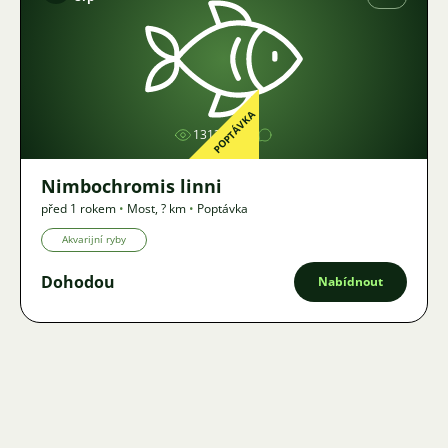
Obrázek
POPTÁVKA
1313
Nimbochromis linni
před 1 rokem
•
Most
,
? km
•
Poptávka
Akvarijní ryby
Dohodou
Nabídnout