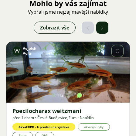
Mohlo by vás zajímat
Vybrali jsme nejzajímavější nabídky
Zobrazit vše
Vojtěch
VV
Voltr
Obrázek
112
1
1
Poecilocharax weitzmani
před 1 dnem
•
České Budějovice
,
? km
•
Nabídka
AkvaEXPO - k předání na výstavě
Akvarijní ryby
Tetry
Obě