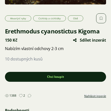
Akvarijní ryby
Cichlidy a cichlidky
Obě
Erethmodus cyanostictus Kigoma
150 Kč
Sdílet inzerát
Nabízím vlastní odchovy 2-3 cm
10 dostupných kusů
Chci koupit
1388
2
Nahlásit inzerát
Podrobnosti