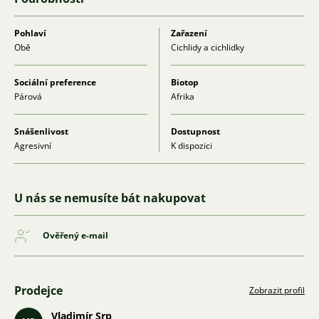
Pohlaví
Zařazení
Obě
Cichlidy a cichlidky
Sociální preference
Biotop
Párová
Afrika
Snášenlivost
Dostupnost
Agresivní
K dispozici
U nás se nemusíte bát nakupovat
Ověřený e-mail
Prodejce
Zobrazit profil
Vladimír Srp