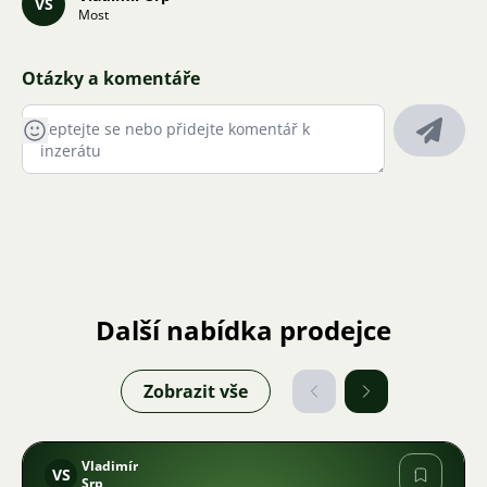
VS
Most
Otázky a komentáře
Další nabídka prodejce
Zobrazit vše
Vladimír
VS
Srp