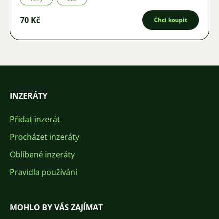
70 Kč
Chci koupit
INZERÁTY
Přidat inzerát
Procházet inzeráty
Oblíbené inzeráty
Pravidla používání
MOHLO BY VÁS ZAJÍMAT