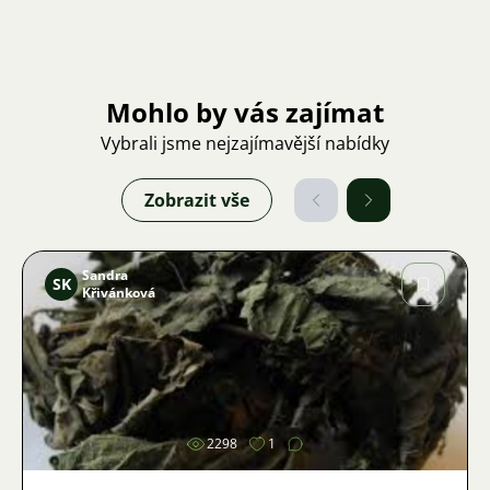
Mohlo by vás zajímat
Vybrali jsme nejzajímavější nabídky
Zobrazit vše
Sandra
SK
Křivánková
Obrázek
2298
1