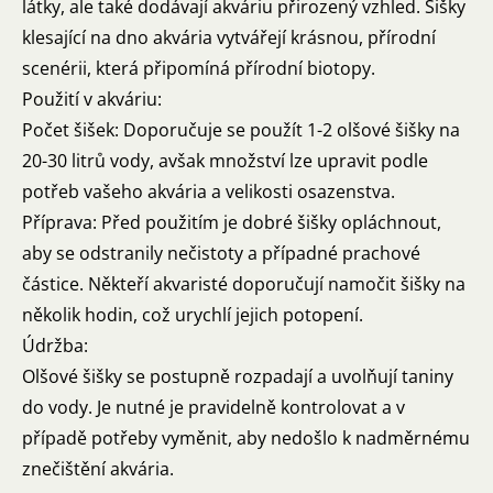
látky, ale také dodávají akváriu přirozený vzhled. Šišky
klesající na dno akvária vytvářejí krásnou, přírodní
scenérii, která připomíná přírodní biotopy.
Použití v akváriu:
Počet šišek: Doporučuje se použít 1-2 olšové šišky na
20-30 litrů vody, avšak množství lze upravit podle
potřeb vašeho akvária a velikosti osazenstva.
Příprava: Před použitím je dobré šišky opláchnout,
aby se odstranily nečistoty a případné prachové
částice. Někteří akvaristé doporučují namočit šišky na
několik hodin, což urychlí jejich potopení.
Údržba:
Olšové šišky se postupně rozpadají a uvolňují taniny
do vody. Je nutné je pravidelně kontrolovat a v
případě potřeby vyměnit, aby nedošlo k nadměrnému
znečištění akvária.