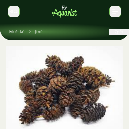
CS
Select language
Mořské
Jiné
Zpět