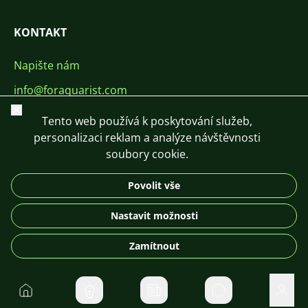
KONTAKT
Napište nám
info@foraquarist.com
Zavřít
+420 603 449 602
Tento web používá k poskytování služeb,
personalizaci reklam a analýze návštěvnosti
soubory cookie.
Povolit vše
CS
SK
EN
PL
DE
Nastavit možnosti
© 2026 For Aquarist
Zamítnout
Domů
Soukromé zpráv
Uživa