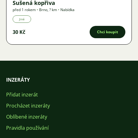
Sušená kopřiva
před 1 rokem
•
Brno
,
? km
•
Nabídka
Jiné
30 Kč
Chci koupit
INZERÁTY
Přidat inzerát
Procházet inzeráty
Oblíbené inzeráty
Pravidla používání