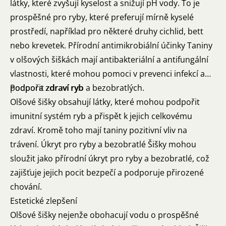
látky, které zvyšují kyselost a snižují pH vody. To je
prospěšné pro ryby, které preferují mírně kyselé
prostředí, například pro některé druhy cichlid, bett
nebo krevetek. Přírodní antimikrobiální účinky Taniny
v olšových šiškách mají antibakteriální a antifungální
vlastnosti, které mohou pomoci v prevenci infekcí a
podpořit zdraví ryb a bezobratlých.
Podpora zdraví ryb
Olšové šišky obsahují látky, které mohou podpořit
imunitní systém ryb a přispět k jejich celkovému
zdraví. Kromě toho mají taniny pozitivní vliv na
trávení. Úkryt pro ryby a bezobratlé Šišky mohou
sloužit jako přírodní úkryt pro ryby a bezobratlé, což
zajišťuje jejich pocit bezpečí a podporuje přirozené
chování.
Estetické zlepšení
Olšové šišky nejenže obohacují vodu o prospěšné