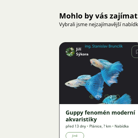
Mohlo by vás zajímat
Vybrali jsme nejzajímavější nabíd
Jiří
Sýkora
Obrázek
459
2
Guppy fenomén moderní
akvaristiky
před 13 dny
•
Plánice
,
? km
•
Nabídka
Jiné