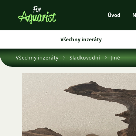
Úvod
N
Všechny inzeráty
Všechny inzeráty
Sladkovodní
Jiné