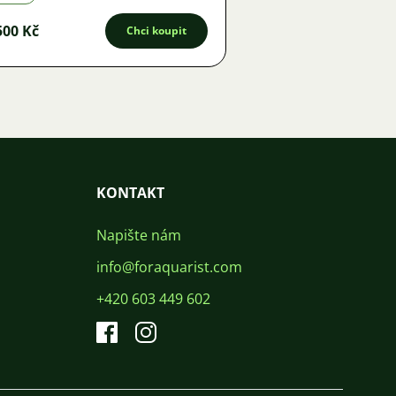
500 Kč
Chci koupit
KONTAKT
Napište nám
info@foraquarist.com
+420 603 449 602