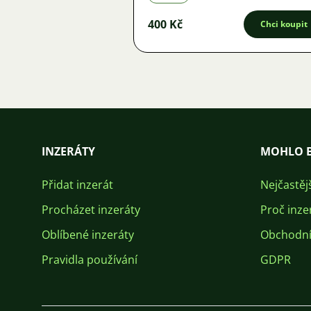
400 Kč
Chci koupit
INZERÁTY
MOHLO B
Přidat inzerát
Nejčastěj
Procházet inzeráty
Proč inze
Oblíbené inzeráty
Obchodní
Pravidla používání
GDPR