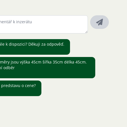
ále k dispozici? Děkuji za odpověď.
změry jsou výška 45cm šířka 35cm délka 45cm.
ní odběr
 predstavu o cene?