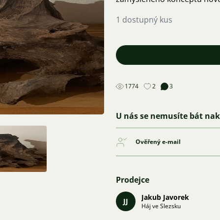
1 dostupný kus
1774
2
3
U nás se nemusíte bát na
Ověřený e-mail
Prodejce
Jakub Javorek
JJ
Háj ve Slezsku