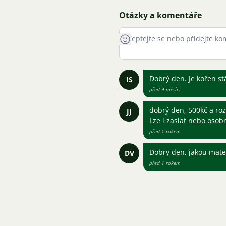
Otázky a komentáře
Dobrý den. Je kořen st
IS
před 9 měsíci
dobrý den, 500kč a ro
JJ
Lze i zaslat nebo osob
před 1 rokem
Dobry den, jakou mate
DV
před 1 rokem