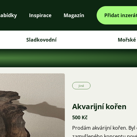
abídky
Inspirace
Magazín
Přidat inzerá
Sladkovodní
Mořské
Jiné
Akvarijní kořen
500 Kč
Prodám akvárijní kořen. Byl 
zamyšleného konceptu nové