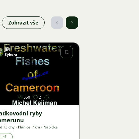
Zobrazit vše
Jiří
Sýkora
Obrázek
550
2
ladkovodní ryby
amerunu
d 13 dny
•
Plánice
,
? km
•
Nabídka
Jiné