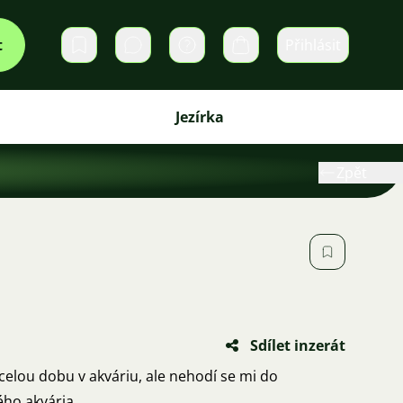
t
Přihlásit
Soukromé zprávy
Košík
Jezírka
Zpět
Sdílet inzerát
celou dobu v akváriu, ale nehodí se mi do
ho akvária.