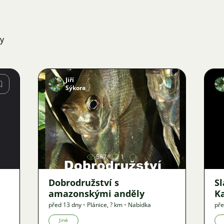
ky
Jiří
Sýkora
Obrázek
587
1
Dobrodružství s
S
amazonskými anděly
K
před 13 dny
•
Plánice
,
? km
•
Nabídka
pře
Jiné