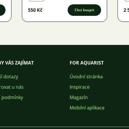
550 Kč
2 
Chci koupit
Y VÁS ZAJÍMAT
FOR AQUARIST
ší dotazy
Úvodní stránka
rovat u nás
Inspirace
 podmínky
Magazín
Mobilní aplikace