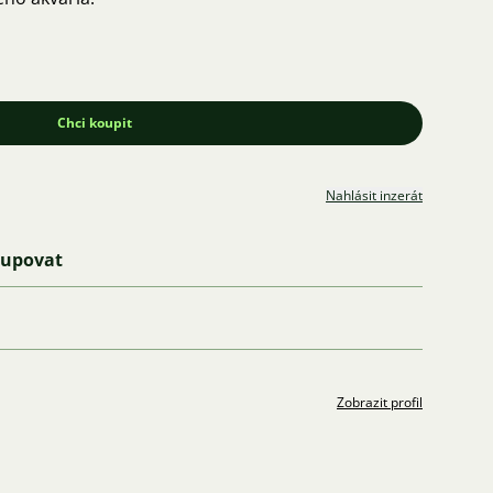
Chci koupit
Nahlásit inzerát
kupovat
Zobrazit profil