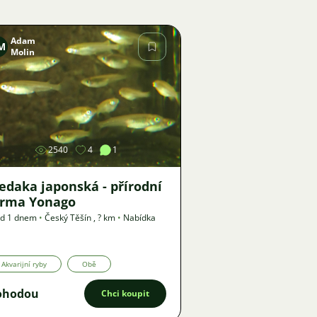
Adam
M
Molin
Obrázek
2540
4
1
edaka japonská - přírodní
orma Yonago
ed 1 dnem
•
Český Těšín
,
? km
•
Nabídka
Akvarijní ryby
Obě
ohodou
Chci koupit