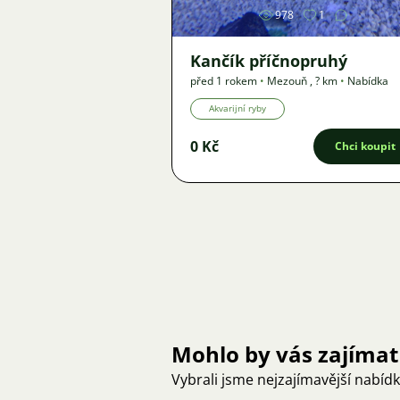
978
1
Kančík příčnopruhý
před 1 rokem
•
Mezouň
,
? km
•
Nabídka
Akvarijní ryby
0 Kč
Chci koupit
Mohlo by vás zajímat
Vybrali jsme nejzajímavější nabíd