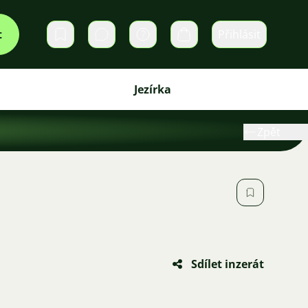
t
Přihlásit
Soukromé zprávy
Košík
Jezírka
Zpět
Sdílet inzerát