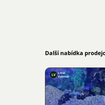
Další nabídka prodej
Libor
LV
Valenta
Obrázek