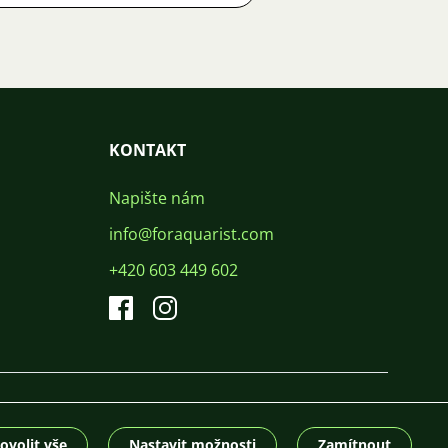
KONTAKT
Napište nám
info@foraquarist.com
+420 603 449 602
CS
SK
EN
PL
DE
© 2026 For Aquarist
ovolit vše
Nastavit možnosti
Zamítnout