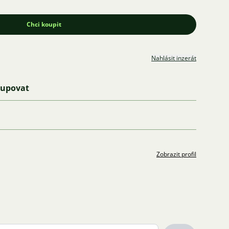
Chci koupit
Nahlásit inzerát
kupovat
Zobrazit profil