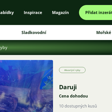
abídky
Inspirace
Magazín
Přidat inzerá
Sladkovodní
Mořské
ryby
Akvarijní ryby
Daruji
Cena dohodou
10 dostupných kusů