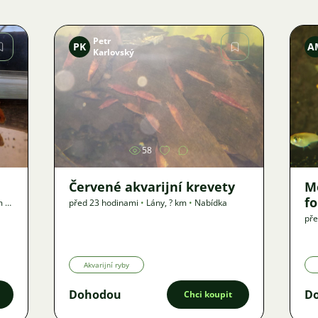
Petr
PK
A
Karlovský
Obrázek
58
Červené akvarijní krevety
M
f
m
•
před 23 hodinami
•
Lány
,
? km
•
Nabídka
př
Akvarijní ryby
Dohodou
D
Chci koupit