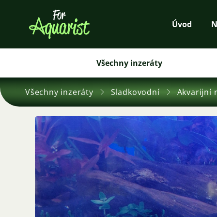
Úvod
N
Všechny inzeráty
Všechny inzeráty
Sladkovodní
Akvarijní 