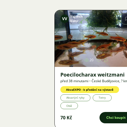
Vojtěch
VV
Voltr
Obrázek
20
Poecilocharax weitzmani
před 38 minutami
•
České Budějovice
,
? k
Nabídka
AkvaEXPO - k předání na výstavě
Akvarijní ryby
Tetry
Obě
70 Kč
Chci koupit