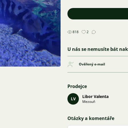
818
2
U nás se nemusíte bát na
Ověřený e-mail
Prodejce
Libor Valenta
LV
Mezouň
Otázky a komentáře