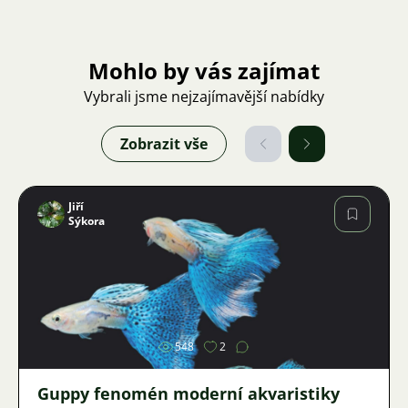
Mohlo by vás zajímat
Vybrali jsme nejzajímavější nabídky
Zobrazit vše
Jiří
Sýkora
Obrázek
548
2
Guppy fenomén moderní akvaristiky