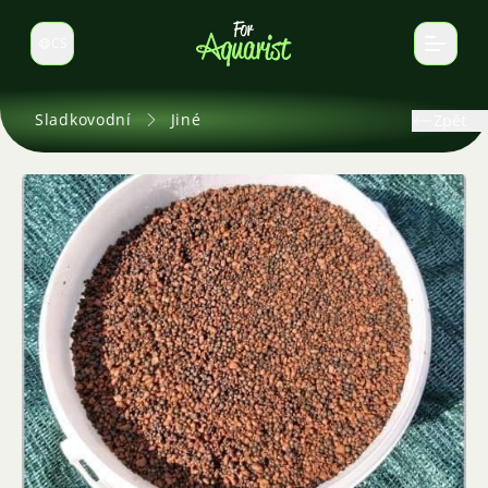
CS
Select language
Sladkovodní
Jiné
Zpět