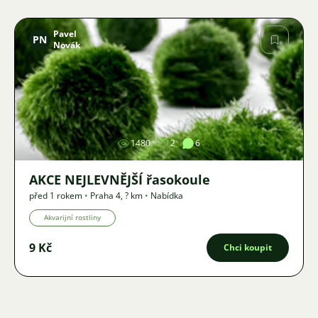
Pavel
PN
Novák
Obrázek
1480
2
6
AKCE NEJLEVNĚJŠÍ řasokoule
před 1 rokem
•
Praha 4
,
? km
•
Nabídka
Akvarijní rostliny
9 Kč
Chci koupit