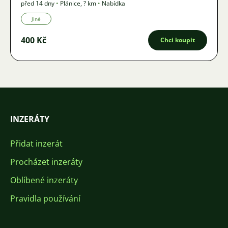
před 14 dny
•
Plánice
,
? km
•
Nabídka
Jiné
400 Kč
Chci koupit
INZERÁTY
Přidat inzerát
Procházet inzeráty
Oblíbené inzeráty
Pravidla používání