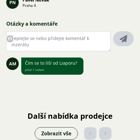
PN
Praha 4
Otázky a komentáře
Čím se to liší od Liaporu?
AM
před 1 rokem
Další nabídka prodejce
Zobrazit vše