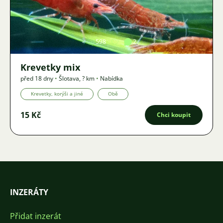
Obrázek
598
2
Krevetky mix
před 18 dny
•
Šlotava
,
? km
•
Nabídka
Krevetky, korýši a jiné
Obě
15 Kč
Chci koupit
INZERÁTY
Přidat inzerát