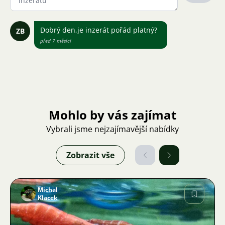
Dobrý den,je inzerát pořád platný?
ZB
před 7 měsíci
Mohlo by vás zajímat
Vybrali jsme nejzajímavější nabídky
Zobrazit vše
Michal
Klacek