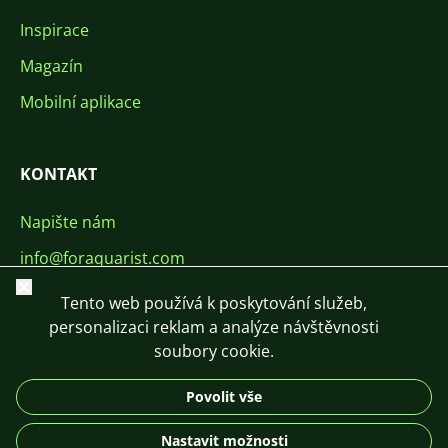
Inspirace
Magazín
Mobilní aplikace
KONTAKT
Napište nám
info@foraquarist.com
Zavřít
+420 603 449 602
Tento web používá k poskytování služeb,
personalizaci reklam a analýze návštěvnosti
soubory cookie.
Povolit vše
CS
SK
EN
PL
DE
Nastavit možnosti