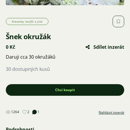
Krevetky, korýši a jiné
Šnek okružák
0 Kč
Sdílet inzerát
Daruji cca 30 okružáků
30 dostupných kusů
Chci koupit
1264
2
1
Nahlásit inzerát
Podrobnosti