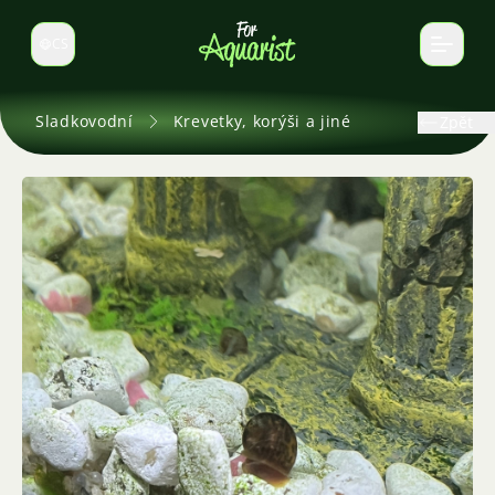
CS
Select language
Sladkovodní
Krevetky, korýši a jiné
Zpět