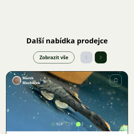
13. Přepravní voda nesmí přijít do styku s vodou v
akváriu!
Další nabídka prodejce
Zobrazit vše
Marek
Macháček
Obrázek
924
1
2