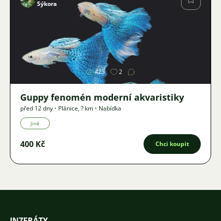
Sýkora
Obrázek
423
2
Guppy fenomén moderní akvaristiky
před 12 dny
•
Plánice
,
? km
•
Nabídka
Jiné
400 Kč
Chci koupit
INZERÁTY