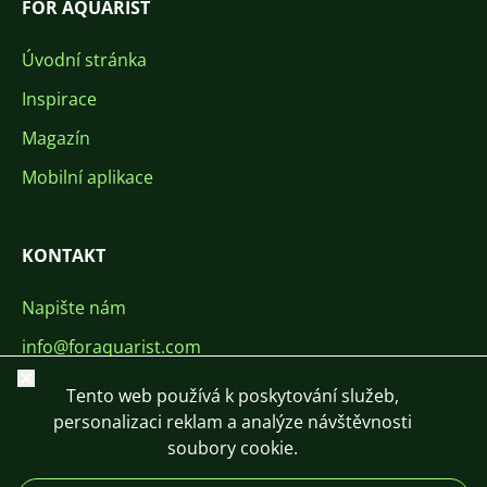
FOR AQUARIST
Úvodní stránka
Inspirace
Magazín
Mobilní aplikace
KONTAKT
Napište nám
info@foraquarist.com
Zavřít
+420 603 449 602
Tento web používá k poskytování služeb,
personalizaci reklam a analýze návštěvnosti
soubory cookie.