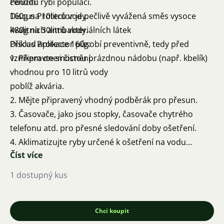
cennou rybí populaci.
Použití:
Discus Protector je pečlivě vyvážená směs vysoce
160g na 10litrů vody.
kvalitních antibakteriálních látek
480g na 30litrů vody.
Discus Protector působí preventivně, tedy před
Příklad aplikace 160g:
vznikem onemocnění.
1. Připravte si čistou prázdnou nádobu (např. kbelík)
vhodnou pro 10 litrů vody
poblíž akvária.
2. Mějte připravený vhodný podběrák pro přesun.
3. Časovače, jako jsou stopky, časovače chytrého
telefonu atd. pro přesné sledování doby ošetření.
4. Aklimatizujte ryby určené k ošetření na vodu
Číst více
nového prostředí v přepravním kontejneru,
například vyrovnáním teploty a výměnou vody.
1 dostupný kus
5. Naplňte vhodnou nádobu 10 litry vody z akvária.
6. Nasypte celý obsah jednoho balení Discus
Protectoru do nádoby a rozpusťte.
Chci koupit