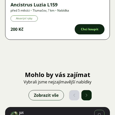
Ancistrus Luzia L159
před 5 měsíci
•
Tlumačov
,
? km
•
Nabídka
Akvarijní ryby
200 Kč
Chci koupit
Mohlo by vás zajímat
Vybrali jsme nejzajímavější nabídky
Zobrazit vše
Jiří