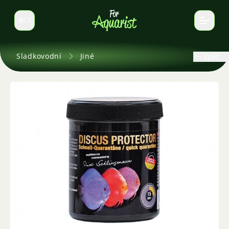
CS
Select language
Sladkovodní
Jiné
Zpět