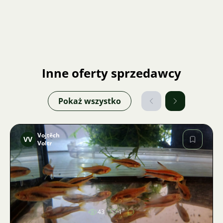
Inne oferty sprzedawcy
Pokaż wszystko
Vojtěch
VV
Voltr
Zdjęcie
43
1