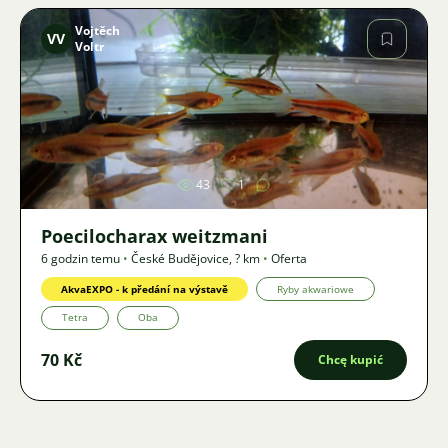
Vojtěch
VV
Voltr
Zdjęcie
43
1
Poecilocharax weitzmani
6 godzin temu
•
České Budějovice
,
? km
•
Oferta
AkvaEXPO - k předání na výstavě
Ryby akwariowe
Tetra
Oba
70 Kč
Chcę kupić