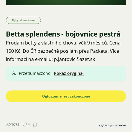
Ryby akwariowe
Betta splendens - bojovnice pestrá
Prodám betty z vlastního chovu, věk 9 měsíců. Cena
150 Kč. Do ČR bezpečně posílám přes Packeta. Více
informací na e-mailu: p.jantovic@azet.sk
Przetłumaczono.
Pokaż oryginał
Ogłoszenie jest zakończone
1672
4
Zgłoś ogłoszenie