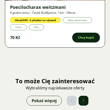
Poecilocharax weitzmani
6 godzin temu
•
České Budějovice
,
? km
•
Oferta
AkvaEXPO - k předání na výstavě
Ryby akwariowe
Tetra
Oba
70 Kč
Chcę kupić
To może Cię zainteresować
Wybraliśmy najciekawsze oferty
Pokaż więcej