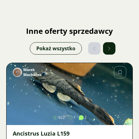
Inne oferty sprzedawcy
Pokaż wszystko
Marek
Macháček
Zdjęcie
922
1
2
Ancistrus Luzia L159