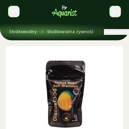
PL
Zmień język
Słodkowodny
Słodkowodna żywność
Wstecz