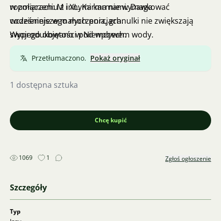
rozmiarach: M i XL. Karma nie wymaga
w połączeniu z innymi karmami. Dawkować
wcześniejszego moczenia, granulki nie zwiększają
codziennie w małych porcjach.
swojego objętości pod wpływem wody.
Wyprodukowano w Niemczech.
Przetłumaczono.
Pokaż oryginał
1 dostępna sztuka
Chcę kupić
1069
1
Zgłoś ogłoszenie
Szczegóły
Typ