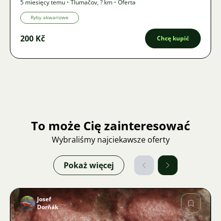
5 miesięcy temu
•
Tlumačov
,
? km
•
Oferta
Ryby akwariowe
200 Kč
Chcę kupić
To może Cię zainteresować
Wybraliśmy najciekawsze oferty
Pokaż więcej
Josef
Dorňák