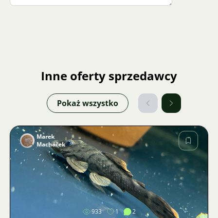
Inne oferty sprzedawcy
Pokaż wszystko
Marek
Macháček
Zdjęcie
933
1
2