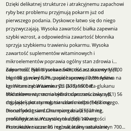
Dzięki delikatnej strukturze i atrakcyjnemu zapachowi
ryby bez problemu przyjmują pokarm już od
pierwszego podania. Dyskowce łatwo się do niego
przyzwyczajają. Wysoka zawartość białka zapewnia
szybki wzrost, a odpowiednia zawartość błonnika
sprzyja szybkiemu trawieniu pokarmu. Wysoka
zawartość suplementów witaminowych i
mikroelementów poprawia ogólny stan zdrowia i
odporność ryb. Wysoka zawartość astaksantyny (700
Zawartość: Białko surowe 54%, tłuszcz surowy 16%,
mg / 80 g) w krótkim czasie zapewnia intensywne
błonnik surowy 1,7%, popiół surowy 10,8% Aditiva na
czerwone zabarwienie ryb. Dodatek beta-glukanu
kg: Witaminy: Witamina D3 (671) 1500 IE
dodatkowo wzmacnia układ odpornościowy ryb,
Mikroelementy: monohydrat siarczanu żelaza (E1) 56
działając jako stymulator układu odpornościowego.
mg, jodek potasu mg, siarczan miedzi (E4) 8 mg,
Discusfood grand Champion działa również
monohydrat siarczanu manganu (E5) 21 mg,
profilaktycznie. Wszystko to dzięki zawartości
monohydrat siarczanu cynku (E6) 140 mg
ekstraktów z czosnku i cebuli, które naturalnie
Przeciwutleniacze: 95 mg, naturalny astaksantyn 700