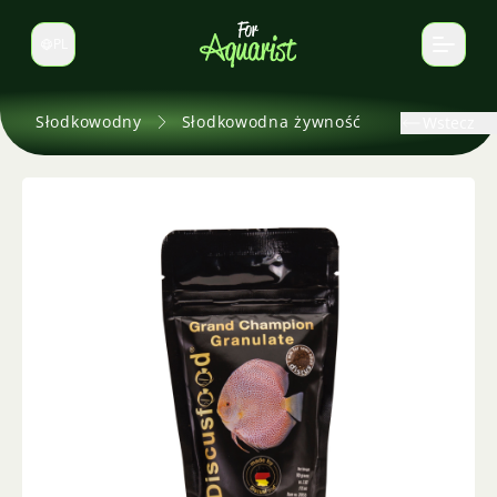
PL
Zmień język
Słodkowodny
Słodkowodna żywność
Wstecz