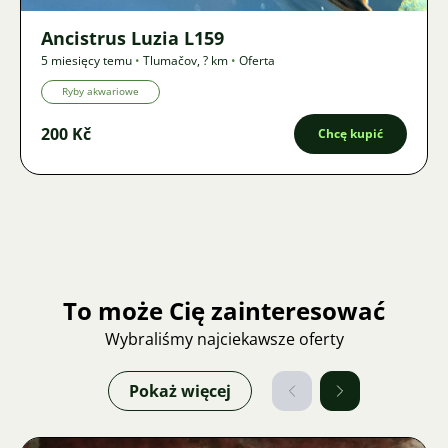
Ancistrus Luzia L159
5 miesięcy temu
•
Tlumačov
,
? km
•
Oferta
Ryby akwariowe
200 Kč
Chcę kupić
To może Cię zainteresować
Wybraliśmy najciekawsze oferty
Pokaż więcej