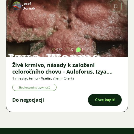
Josef
Dorňák
Zdjęcie
970
3
1
Živé krmivo, násady k založení
celoročního chovu - Auloforus, Izya,
Grindal, Roupice, Moina,
1 miesiąc temu
•
Vsetín
,
? km
•
Oferta
Słodkowodna żywność
Do negocjacji
Chcę kupić