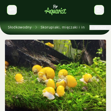
PL
Zmień język
Słodkowodny
Skorupiaki, mięczaki i inne
Wstecz