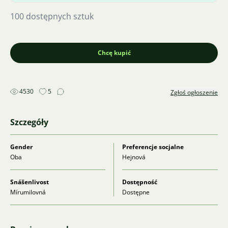
100 dostępnych sztuk
Chcę kupić
4530
5
Zgłoś ogłoszenie
Szczegóły
Gender
Preferencje socjalne
Oba
Hejnová
Snášenlivost
Dostępność
Mírumilovná
Dostępne