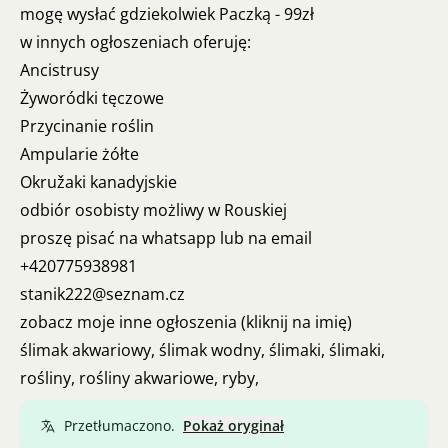
mogę wysłać gdziekolwiek Paczką - 99zł
w innych ogłoszeniach oferuję:
Ancistrusy
Żyworódki tęczowe
Przycinanie roślin
Ampularie żółte
Okružaki kanadyjskie
odbiór osobisty możliwy w Rouskiej
proszę pisać na whatsapp lub na email
+420775938981
stanik222@seznam.cz
zobacz moje inne ogłoszenia (kliknij na imię)
ślimak akwariowy, ślimak wodny, ślimaki, ślimaki,
rośliny, rośliny akwariowe, ryby,
Przetłumaczono.
Pokaż oryginał