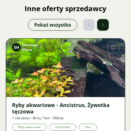
Inne oferty sprzedawcy
Pokaż wszystko
Stanislav
SH
Hlava
Zdjęcie
1759
4
Ryby akwariowe - Ancistrus, Żywotka
tęczowa
1 rok temu
•
Brno
,
? km
•
Oferta
Ryby akwariowe
Żyworódky
Oba