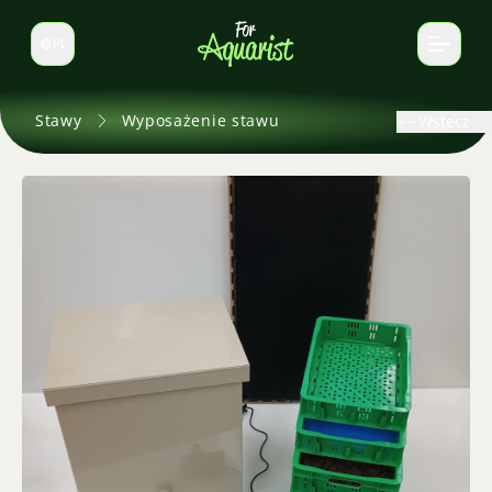
PL
Zmień język
Stawy
Wyposażenie stawu
Wstecz