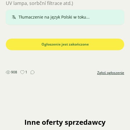
Nowe z gwarancją, modyfikacje do uzgodnienia
(zasilanie z sieci, lampa UV, filtracja sorpcyjna itp.)
Przetłumaczono.
Pokaż oryginał
Ogłoszenie jest zakończone
908
1
Zgłoś ogłoszenie
Inne oferty sprzedawcy