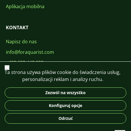
Aplikacja mobilna
KONTAKT
Napisz do nas
info@foraquarist.com
+420 603 449 602
Zamknij
Ta strona używa plików cookie do świadczenia usług,
personalizacji reklam i analizy ruchu.
Zezwól na wszystko
CS
SK
EN
PL
DE
Konfiguruj opcje
© 2026 For Aquarist
Odrzuć