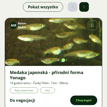
Pokaż wszystko
Adam
AM
Molin
Zdjęcie
2490
4
1
Medaka japonská - přírodní forma
Yonago
14 godzin temu
•
Český Těšín
,
? km
•
Oferta
Ryby akwariowe
Oba
Do negocjacji
Chcę kupić