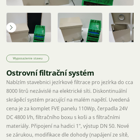
Wyposażenie stawu
System filtracji wyspowej
Oferuję zestaw filtracji stawowej do stawów o
pojemności do około 8000 litrów, niezależny od sieci
elektrycznej. Dyskontynuacyjny system nawadniania
działający na niskim napięciu. Podana cena dotyczy
kompletu panelu FVE 110Wp, pompy 24V DC 4800 l/h,
skrzynki filtracyjnej z koszami i materiałami
filtracyjnymi. Podłączenie do węża 1", wyjście DN 50.