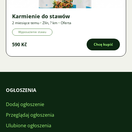
1040
1
Karmienie do stawów
2 miesiące temu
•
Zlín
,
? km
•
Oferta
Wyposażenie stawu
590 Kč
Chcę kupić
OGŁOSZENIA
Dodaj ogłoszenie
Przeglądaj ogłoszenia
Ulubione ogłoszenia