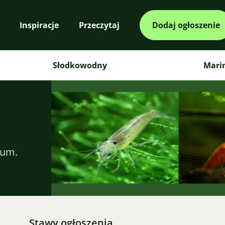
Inspiracje
Przeczytaj
Dodaj ogłoszenie
Słodkowodny
Mari
ium.
Stawy ogłoszenia