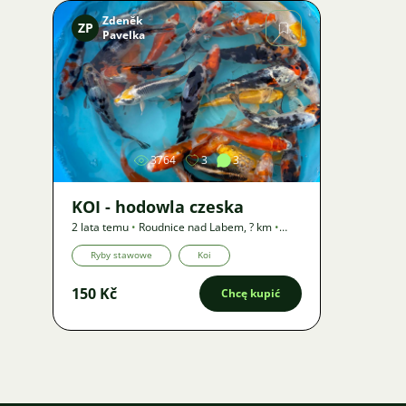
Zdeněk
ZP
Pavelka
Zdjęcie
3764
3
3
KOI - hodowla czeska
2 lata temu
•
Roudnice nad Labem
,
? km
•
Oferta
Ryby stawowe
Koi
150 Kč
Chcę kupić