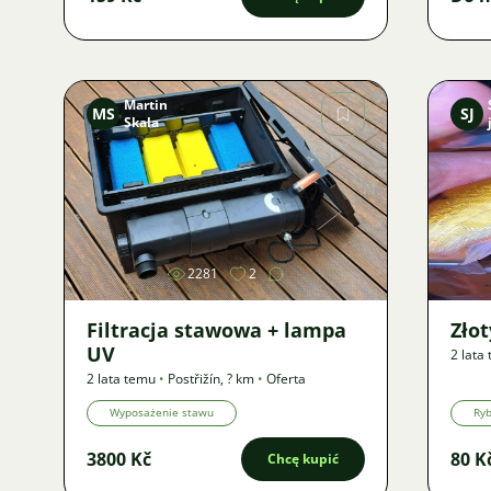
Martin
MS
SJ
Skala
Zdjęcie
2281
2
Filtracja stawowa + lampa
Złot
UV
2 lata
2 lata temu
•
Postřižín
,
? km
•
Oferta
Wyposażenie stawu
Ry
3800 Kč
80 K
Chcę kupić