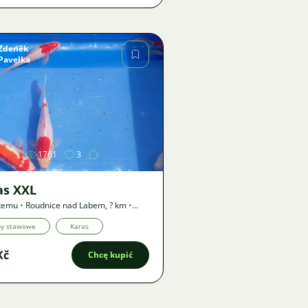
Zdeněk
Pavelka
Zdjęcie
1761
3
as XXL
 temu
•
Roudnice nad Labem
,
? km
•
by stawowe
Karas
Kč
Chcę kupić