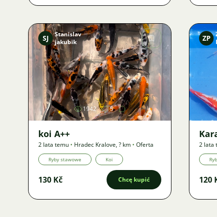
Stanislav
SJ
ZP
jakubik
Zdjęcie
1942
5
koi A++
Kar
2 lata temu
•
Hradec Kralove
,
? km
•
Oferta
2 lata
Oferta
Ryby stawowe
Koi
Ry
130 Kč
120 
Chcę kupić