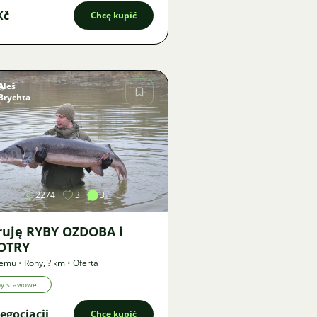
Kč
Chcę kupić
Aleš
Brychta
Zdjęcie
2274
3
3
ruję RYBY OZDOBA i
IOTRY
temu
•
Rohy
,
? km
•
Oferta
by stawowe
egocjacji
Chcę kupić