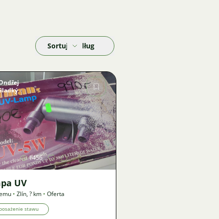
Sortuj według
Ondřej
Sladký
Zdjęcie
1456
pa UV
temu
•
Zlín
,
? km
•
Oferta
posażenie stawu