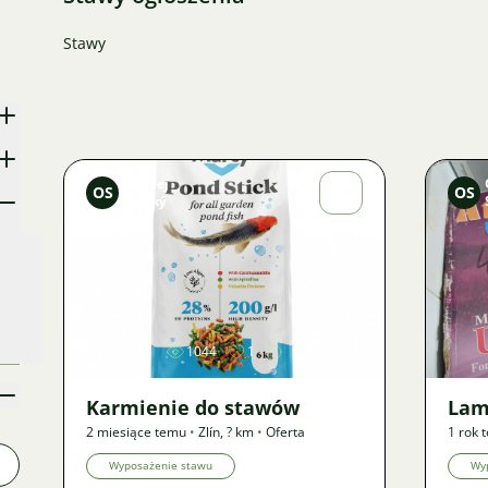
Stawy
Ondřej
OS
OS
Sladký
Zdjęcie
1044
1
Karmienie do stawów
Lam
2 miesiące temu
•
Zlín
,
? km
•
Oferta
1 rok 
Wyposażenie stawu
Wy