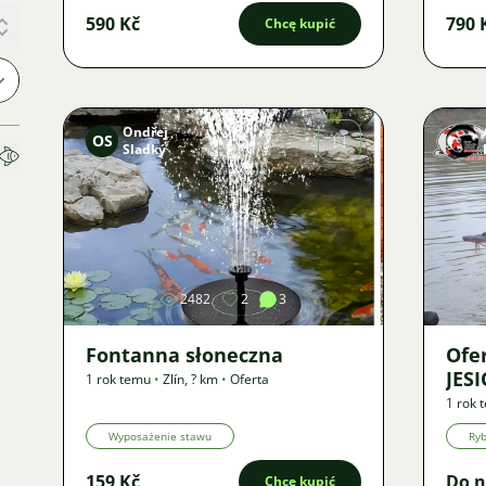
590 Kč
790 
Chcę kupić
Ondřej
OS
Sladký
Zdjęcie
2482
2
3
Fontanna słoneczna
Ofe
JES
1 rok temu
•
Zlín
,
? km
•
Oferta
1 rok 
Wyposażenie stawu
Ry
159 Kč
Do n
Chcę kupić