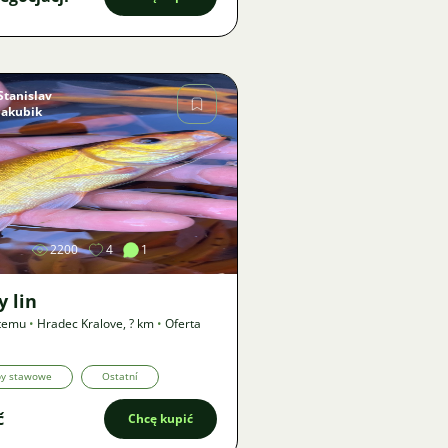
Stanislav
jakubik
Zdjęcie
2200
4
1
y lin
 temu
•
Hradec Kralove
,
? km
•
Oferta
by stawowe
Ostatní
č
Chcę kupić