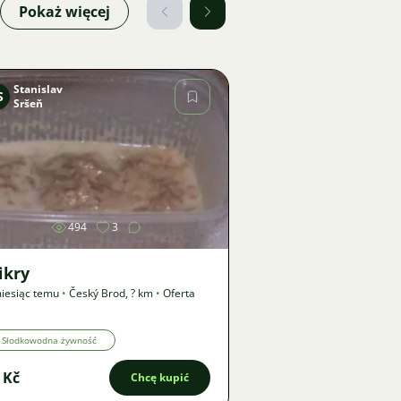
Pokaż więcej
Stanislav
S
Sršeň
Zdjęcie
494
3
ikry
iesiąc temu
•
Český Brod
,
? km
•
Oferta
Słodkowodna żywność
 Kč
Chcę kupić