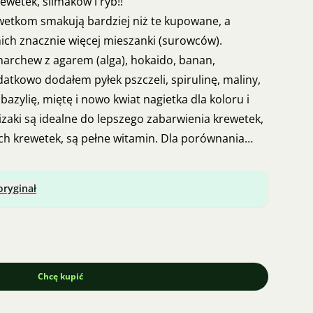
ewetek, ślimaków i ryb!!
rewetkom smakują bardziej niż te kupowane, a
ch znacznie więcej mieszanki (surowców).
marchew z agarem (alga), hokaido, banan,
datkowo dodałem pyłek pszczeli, spirulinę, maliny,
bazylię, miętę i nowo kwiat nagietka dla koloru i
Lizaki są idealne do lepszego zabarwienia krewetek,
ch krewetek, są pełne witamin. Dla porównania
h i moich, które mają znacznie więcej surowców!
any lizakami, to mam 20 cm (18 cm surowców).
oryginał
Chcę kupić