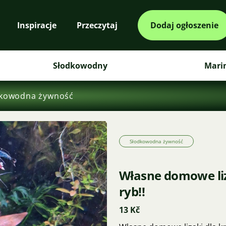
Inspiracje
Przeczytaj
Dodaj ogłoszenie
Słodkowodny
Mari
kowodna żywność
Słodkowodna żywność
Własne domowe liz
ryb!!
13 Kč