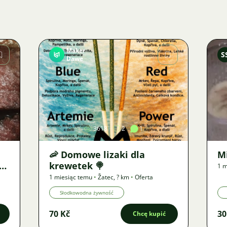
Maker
S
Dawe
Zdjęcie
3618
2
1
🦐 Domowe lizaki dla
M
vu
krewetek 🍭
1 m
1 miesiąc temu
•
Žatec
,
? km
•
Oferta
Słodkowodna żywność
70 Kč
30
Chcę kupić