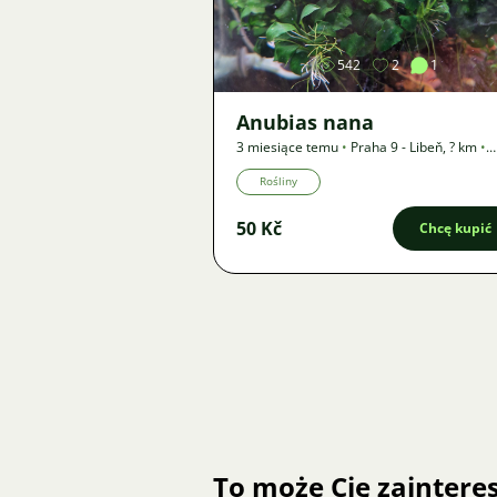
542
2
1
Anubias nana
3 miesiące temu
•
Praha 9 - Libeň
,
? km
•
Oferta
Rośliny
50 Kč
Chcę kupić
To może Cię zainter