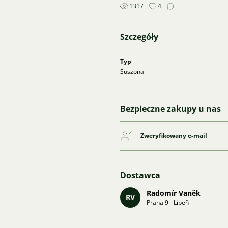
1317
4
Szczegóły
Typ
Suszona
Bezpieczne zakupy u nas
Zweryfikowany e-mail
Dostawca
Radomír Vaněk
RV
Praha 9 - Libeň