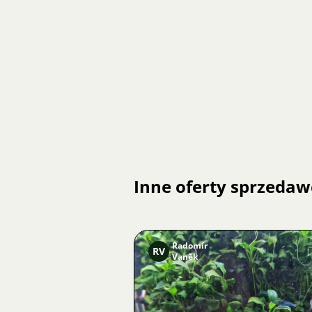
Inne oferty sprzedaw
Radomír
RV
Vaněk
Zdjęcie