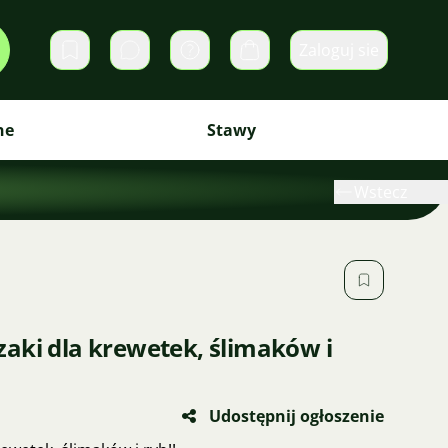
Zaloguj sie
Prywatne wiadomości
Koszyk
ne
Stawy
Wstecz
aki dla krewetek, ślimaków i
Udostępnij ogłoszenie