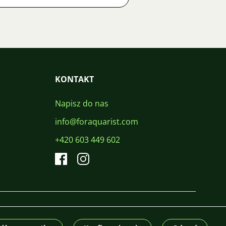
KONTAKT
Napisz do nas
info@foraquarist.com
+420 603 449 602
CS
SK
EN
PL
DE
© 2026 For Aquarist