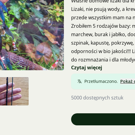
Własne domowe lizaki dla kr
Lizaki, nie psują wody, a k
przede wszystkim mam na ni
Zrobiłem 5 rodzajów bazy: 
marchew, burak i jabłko, do
szpinak, kapustę, pokrzywę, 
odporności w bio jakości!!! 
do rozmnażania i dla młody
Czytaj więcej
dołączam zdjęcie kupowanyc
Gdyby ktoś był zainteresow
Przetłumaczono.
Pokaż 
Cena 13 Kč za sztukę.
5000 dostępnych sztuk