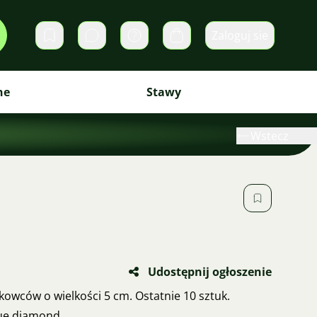
Zaloguj sie
Prywatne wiadomości
Koszyk
ne
Stawy
Wstecz
Udostępnij ogłoszenie
owców o wielkości 5 cm. Ostatnie 10 sztuk.
lue diamond.