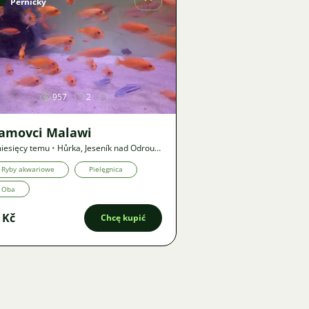
Pernický
Zdjęcie
957
2
lamovci Malawi
iesięcy temu
•
Hůrka, Jeseník nad Odrou
,
?
•
Oferta
Ryby akwariowe
Pielęgnica
Oba
 Kč
Chcę kupić