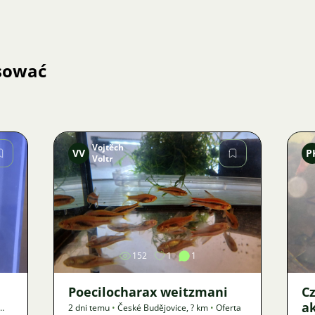
esować
Vojtěch
VV
P
Voltr
Zdjęcie
152
1
1
Poecilocharax weitzmani
C
a
2 dni temu
•
České Budějovice
,
? km
•
Oferta