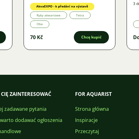
3 d
AkvaEXPO - k předání na výstavě
Ryby akwariowe
Tetra
Oba
70 Kč
Do
Chcę kupić
 CIĘ ZAINTERESOWAĆ
FOR AQUARIST
ej zadawane pytania
Strona główna
 warto dodawać ogłoszenia
Inspiracje
handlowe
Przeczytaj