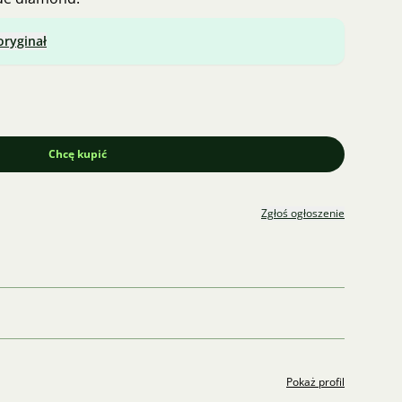
oryginał
Chcę kupić
Zgłoś ogłoszenie
Pokaż profil