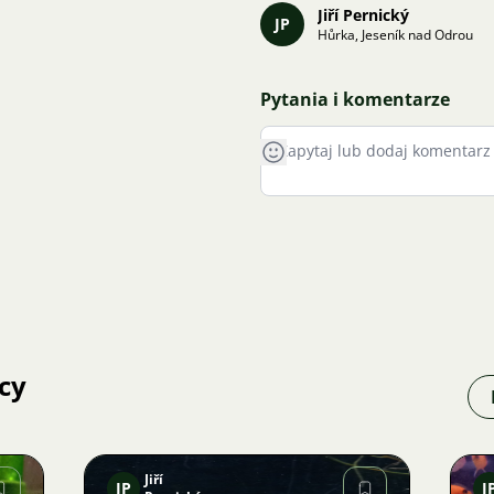
Jiří Pernický
JP
Hůrka, Jeseník nad Odrou
Pytania i komentarze
cy
Jiří
JP
J