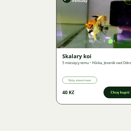
Pernický
Zdjęcie
882
1
1
Skalary koi
5 miesięcy temu
•
Hůrka, Jeseník nad Odr
km
•
Oferta
Ryby akwariowe
40 Kč
Chcę kupić