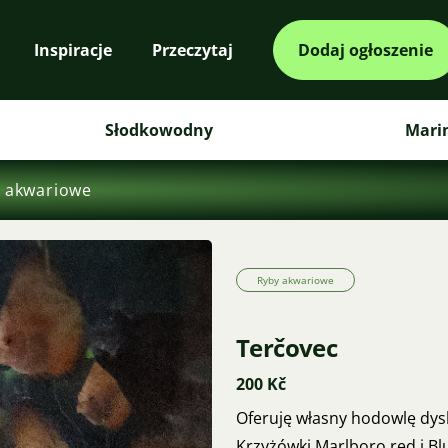
Inspiracje
Przeczytaj
Dodaj ogłoszenie
Słodkowodny
Mari
 akwariowe
Ryby akwariowe
Terčovec
200 Kč
Oferuję własny hodowlę dysk
Krzyżówki Marlboro red i B