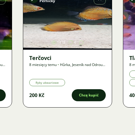
Pernický
Zdjęcie
1438
4
Terčovci
T
ou
,
?
8 miesięcy temu
•
Hůrka, Jeseník nad Odrou
,
?
8 m
km
•
Oferta
km
Ryby akwariowe
200 Kč
40
Chcę kupić