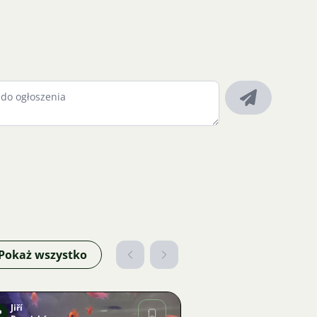
Pokaż wszystko
Jiří
P