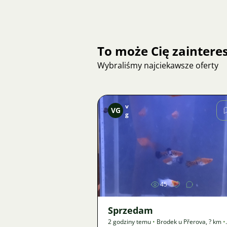
To może Cię zainter
Wybraliśmy najciekawsze oferty
v
VG
g
Zdjęcie
45
Sprzedam
2 godziny temu
•
Brodek u Přerova
,
? km
•