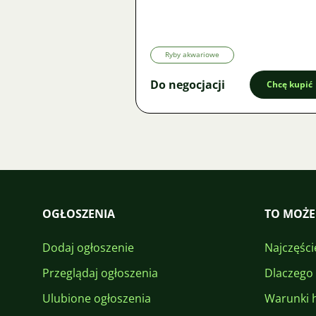
Oferta
Ryby akwariowe
Do negocjacji
Chcę kupić
OGŁOSZENIA
TO MOŻE
Dodaj ogłoszenie
Najczęści
Przeglądaj ogłoszenia
Dlaczego
Ulubione ogłoszenia
Warunki 