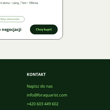
ni temu
•
Lány
,
? km
•
Oferta
Ryby akwariowe
 negocjacji
Chcę kupić
KONTAKT
Napisz do nas
info@foraquarist.com
+420 603 449 602