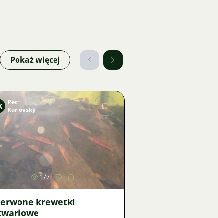
Pokaż więcej
Petr
K
Karlovský
Zdjęcie
177
zerwone krewetki
kwariowe