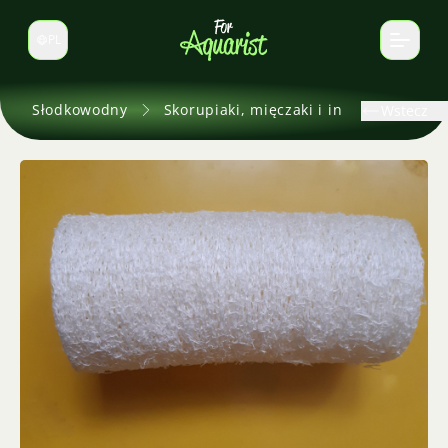
PL
Zmień język
Słodkowodny
Skorupiaki, mięczaki i inne
Wstecz