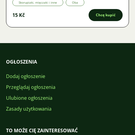
Skorupiaki, mięczaki i inne
Oba
15 Kč
Chcę kupić
OGŁOSZENIA
Dodaj ogłoszenie
Przeglądaj ogłoszenia
Ulubione ogłoszenia
Zasady użytkowania
TO MOŻE CIĘ ZAINTERESOWAĆ