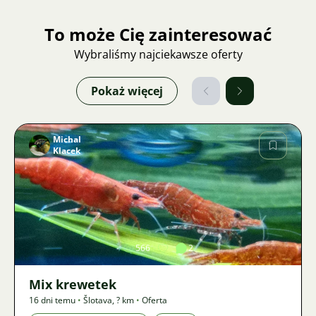
To może Cię zainteresować
Wybraliśmy najciekawsze oferty
Pokaż więcej
Michal
Klacek
Zdjęcie
566
2
Mix krewetek
16 dni temu
•
Šlotava
,
? km
•
Oferta