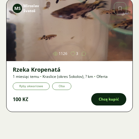
Miroslav
MS
Svatoš
Zdjęcie
1126
3
Rzeka Kropenatá
1 miesiąc temu
•
Kraslice (okres Sokolov)
,
? km
•
Oferta
Ryby akwariowe
Oba
100 Kč
Chcę kupić