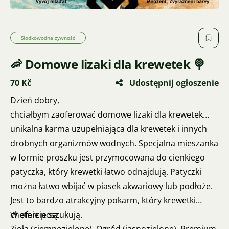
Słodkowodna żywność
🦐 Domowe lizaki dla krewetek 🍭
70 Kč
Udostępnij ogłoszenie
Dzień dobry,
chciałbym zaoferować domowe lizaki dla krewetek…
unikalna karma uzupełniająca dla krewetek i innych
drobnych organizmów wodnych. Specjalna mieszanka
w formie proszku jest przymocowana do cienkiego
patyczka, który krewetki łatwo odnajdują. Patyczki
można łatwo wbijać w piasek akwariowy lub podłoże.
Jest to bardzo atrakcyjny pokarm, który krewetki
chętnie poszukują.
W ofercie są: