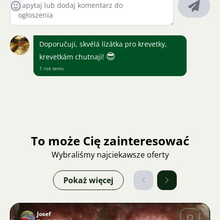
Doporučuji, skvélá lízátka pro krevetky,
😎
krevetkám chutnají!
1 rok temu
To może Cię zainteresować
Wybraliśmy najciekawsze oferty
Pokaż więcej
Josef