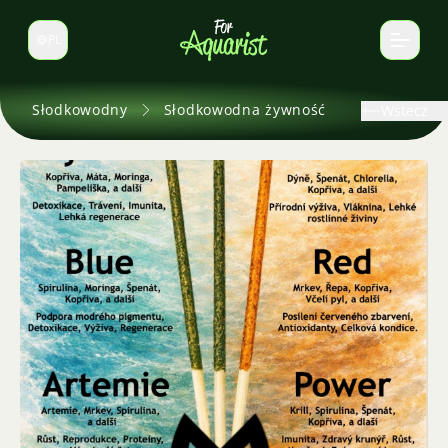
PL
Zmień język
Słodkowodny
Słodkowodna żywność
Wstecz