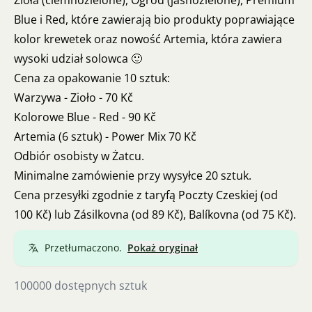
Zioła (ciemnozielone), Ogród (jasnozielone), Premium
Blue i Red, które zawierają bio produkty poprawiające
kolor krewetek oraz nowość Artemia, która zawiera
wysoki udział solowca 🙂
Cena za opakowanie 10 sztuk:
Warzywa - Zioło - 70 Kč
Kolorowe Blue - Red - 90 Kč
Artemia (6 sztuk) - Power Mix 70 Kč
Odbiór osobisty w Żatcu.
Minimalne zamówienie przy wysyłce 20 sztuk.
Cena przesyłki zgodnie z taryfą Poczty Czeskiej (od
100 Kč) lub Zásilkovna (od 89 Kč), Balíkovna (od 75 Kč).
Przetłumaczono.
Pokaż oryginał
100000 dostępnych sztuk