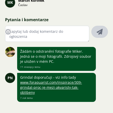
Martin Kořínek
MK
Časlav
Pytania i komentarze
Žádám o odstranění fotografie Miker.
Jedná se o moji fotografii. Zdrojový soubor
je uložen v mém PC.
11 miesięcy temu
Grindal doporučuji - viz info tady
PN
www.foraquarist.com/inspirace/309-
grindal-proc-je-mezi-akvaristy-tak-
oblibeny
1 rok temu