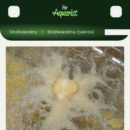
PL
Zmień język
Słodkowodny
Słodkowodna żywność
Wstecz