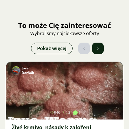
To może Cię zainteresować
Wybraliśmy najciekawsze oferty
Pokaż więcej
Josef
Dorňák
Zdjęcie
946
3
1
Živé krmivo, násady k založení