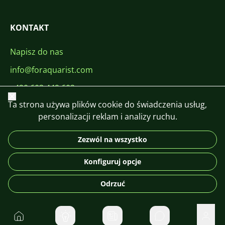
KONTAKT
Napisz do nas
info@foraquarist.com
+420 603 449 602
Zamknij
Ta strona używa plików cookie do świadczenia usług,
personalizacji reklam i analizy ruchu.
Zezwól na wszystko
CS
SK
EN
PL
DE
Konfiguruj opcje
© 2026 For Aquarist
Odrzuć
Do domu
Prywatne wiadom
Użyt